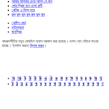
আমার আপনার চেয়ে আপন যে জন
মোর প্রিয়া হবে এসো রানী
খেলিছ এ বিশ্ব লয়ে
রুম্ ঝুম্ ঝুম্ ঝুম্ রুম্ ঝুম্ ঝুম্
নোটিশ বোর্ড
বর্ণানুক্রমে
জনপ্রিয়
নজরুলগীতির নতুন মোবাইল অ্যাপ প্রকাশ করা হয়েছে। গুগল প্লে স্টোরে পাওয়া
যাচ্ছে। ইনস্টল করতে
ক্লিক করুন
।
অ
আ
ই
ঈ
উ
ঊ
এ
ঐ
ও
ক
খ
ক্ষ
গ
ঘ
চ
ছ
জ
ঝ
ট
ঠ
ড
ঢ
ত
থ
দ
ধ
ন
প
ফ
ব
ভ
ম
য
র
ল
শ
স
হ