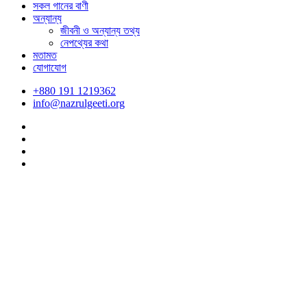
সকল গানের বাণী
অন্যান্য
জীবনী ও অন্যান্য তথ্য
নেপথ্যের কথা
মতামত
যোগাযোগ
+880 191 1219362
info@nazrulgeeti.org