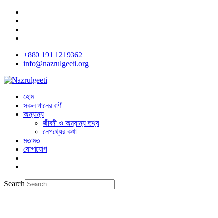
+880 191 1219362
info@nazrulgeeti.org
হোম
সকল গানের বাণী
অন্যান্য
জীবনী ও অন্যান্য তথ্য
নেপথ্যের কথা
মতামত
যোগাযোগ
Search