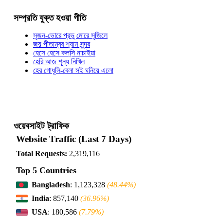
সম্প্রতি যুক্ত হওয়া গীতি
সৃজন-ভোরে প্রভু মোরে সৃজিলে
জয় পীতাম্বর শ্যাম সুন্দর
হেসে হেসে কল্‌সি নাচাইয়া
হেরি আজ শূন্য নিখিল
হের গোধূলি-বেলা সই ঘনিয়ে এলো
ওয়েবসাইট ট্রাফিক
Website Traffic (Last 7 Days)
Total Requests:
2,319,116
Top 5 Countries
Bangladesh
: 1,123,328
(48.44%)
India
: 857,140
(36.96%)
USA
: 180,586
(7.79%)