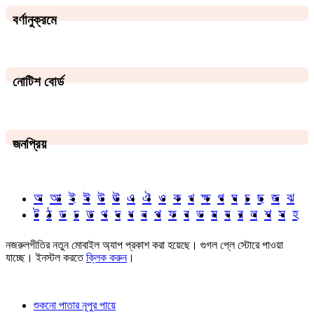
বর্ণানুক্রমে
নোটিশ বোর্ড
জনপ্রিয়
অ
আ
ই
ঈ
উ
ঊ
এ
ঐ
ও
ক
খ
ক্ষ
গ
ঘ
চ
ছ
জ
ঝ
ট
ঠ
ড
ঢ
ত
থ
দ
ধ
ন
প
ফ
ব
ভ
ম
য
র
ল
শ
স
হ
নজরুলগীতির নতুন মোবাইল অ্যাপ প্রকাশ করা হয়েছে। গুগল প্লে স্টোরে পাওয়া
যাচ্ছে। ইনস্টল করতে
ক্লিক করুন
।
শুকনো পাতার নূপুর পায়ে