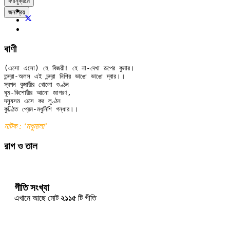
বর্ণানুক্রমে
জনপ্রিয়
বাণী
(এসো এসো) হে বিজয়ী! হে না-দেখা রূপের কুমার।

তন্দ্রা-অলস এই চন্দ্রা নিশির ভাঙো ভাঙো দ্বার।।

স্বপন কুমারীর খোলো গুণ্ঠন

ঘুম-কিশোরীর আনো জাগরণ,

দস্যুসম এসে কর লুণ্ঠন

নাটক : ‘মধুমালা’
রাগ ও তাল
গীতি সংখ্যা
এখানে আছে মোট
২১১৫
টি গীতি