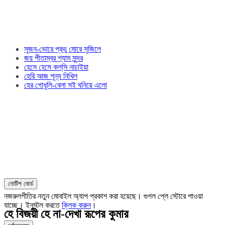
সৃজন-ভোরে প্রভু মোরে সৃজিলে
জয় পীতাম্বর শ্যাম সুন্দর
হেসে হেসে কল্‌সি নাচাইয়া
হেরি আজ শূন্য নিখিল
হের গোধূলি-বেলা সই ঘনিয়ে এলো
নোটিশ বোর্ড
নজরুলগীতির নতুন মোবাইল অ্যাপ প্রকাশ করা হয়েছে। গুগল প্লে স্টোরে পাওয়া
যাচ্ছে। ইনস্টল করতে
ক্লিক করুন
।
হে বিজয়ী হে না-দেখা রূপের কুমার