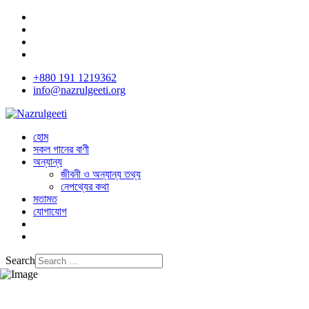
+880 191 1219362
info@nazrulgeeti.org
হোম
সকল গানের বাণী
অন্যান্য
জীবনী ও অন্যান্য তথ্য
নেপথ্যের কথা
মতামত
যোগাযোগ
Search