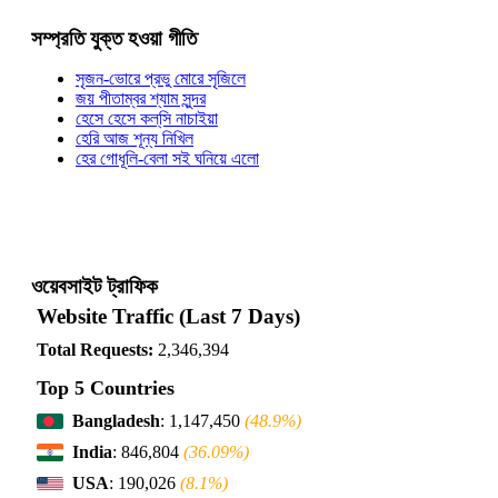
সম্প্রতি যুক্ত হওয়া গীতি
সৃজন-ভোরে প্রভু মোরে সৃজিলে
জয় পীতাম্বর শ্যাম সুন্দর
হেসে হেসে কল্‌সি নাচাইয়া
হেরি আজ শূন্য নিখিল
হের গোধূলি-বেলা সই ঘনিয়ে এলো
ওয়েবসাইট ট্রাফিক
Website Traffic (Last 7 Days)
Total Requests:
2,346,394
Top 5 Countries
Bangladesh
: 1,147,450
(48.9%)
India
: 846,804
(36.09%)
USA
: 190,026
(8.1%)