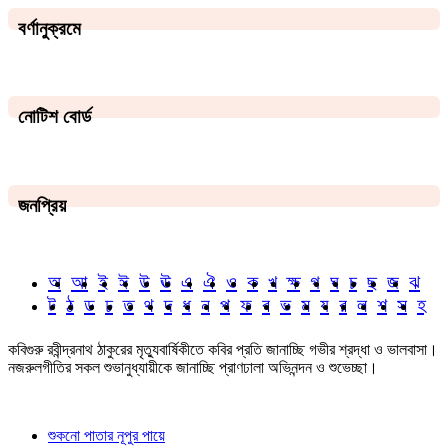
বর্ণানুক্রমে
নোটিশ বোর্ড
জনপ্রিয়
অ
আ
ই
ঈ
উ
ঊ
এ
ঐ
ও
ক
খ
ক্ষ
গ
ঘ
চ
ছ
জ
ঝ
ট
ঠ
ড
ঢ
ত
থ
দ
ধ
ন
প
ফ
ব
ভ
ম
য
র
ল
শ
স
হ
কবিগুরু রবীন্দ্রনাথ ঠাকুরের মৃত্যুবার্ষিকীতে কবির প্রতি জানাচ্ছি গভীর শ্রদ্ধা ও ভালবাসা।
নজরুলগীতির সকল শুভানুধ্যায়ীকে জানাচ্ছি প্রাণঢালা অভিনন্দন ও শুভেচ্ছা।
শুকনো পাতার নূপুর পায়ে