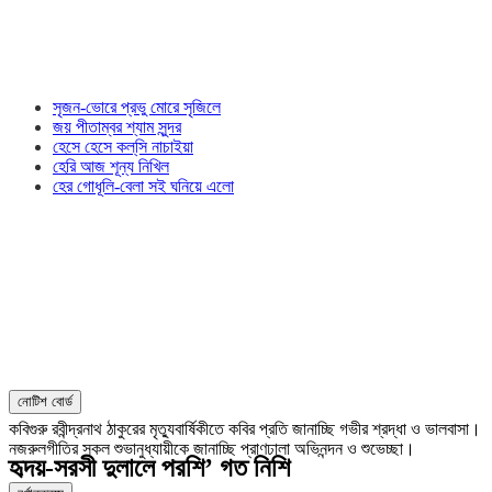
সৃজন-ভোরে প্রভু মোরে সৃজিলে
জয় পীতাম্বর শ্যাম সুন্দর
হেসে হেসে কল্‌সি নাচাইয়া
হেরি আজ শূন্য নিখিল
হের গোধূলি-বেলা সই ঘনিয়ে এলো
নোটিশ বোর্ড
কবিগুরু রবীন্দ্রনাথ ঠাকুরের মৃত্যুবার্ষিকীতে কবির প্রতি জানাচ্ছি গভীর শ্রদ্ধা ও ভালবাসা।
নজরুলগীতির সকল শুভানুধ্যায়ীকে জানাচ্ছি প্রাণঢালা অভিনন্দন ও শুভেচ্ছা।
হৃদয়-সরসী দুলালে পরশি’ গত নিশি