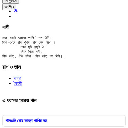
বর্ণানুক্রমে
জনপ্রিয়
বাণী
হৃদয়-সরসী দুলালে পরশি’ গত নিশি।

নিশি-শেষে চাঁদ পূর্ণিমা চাঁদ গেল মিশি।।

	নয়ন মুদি কুমুদী ঐ

	কাঁদে প্রিয় কই,

রাগ ও তাল
দাদ্‌রা
ভৈরবী
এ ধরনের আরও গান
গানগুলি মোর আহত পাখির সম