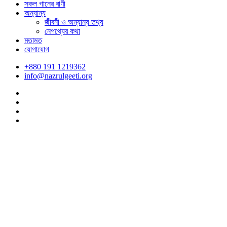
সকল গানের বাণী
অন্যান্য
জীবনী ও অন্যান্য তথ্য
নেপথ্যের কথা
মতামত
যোগাযোগ
+880 191 1219362
info@nazrulgeeti.org