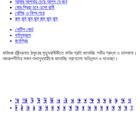
আমার আপনার চেয়ে আপন যে জন
মোর প্রিয়া হবে এসো রানী
খেলিছ এ বিশ্ব লয়ে
রুম্ ঝুম্ ঝুম্ ঝুম্ রুম্ ঝুম্ ঝুম্
নোটিশ বোর্ড
বর্ণানুক্রমে
জনপ্রিয়
কবিগুরু রবীন্দ্রনাথ ঠাকুরের মৃত্যুবার্ষিকীতে কবির প্রতি জানাচ্ছি গভীর শ্রদ্ধা ও ভালবাসা।
নজরুলগীতির সকল শুভানুধ্যায়ীকে জানাচ্ছি প্রাণঢালা অভিনন্দন ও শুভেচ্ছা।
অ
আ
ই
ঈ
উ
ঊ
এ
ঐ
ও
ক
খ
ক্ষ
গ
ঘ
চ
ছ
জ
ঝ
ট
ঠ
ড
ঢ
ত
থ
দ
ধ
ন
প
ফ
ব
ভ
ম
য
র
ল
শ
স
হ