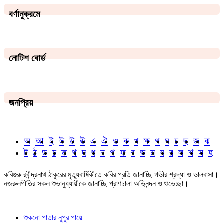
বর্ণানুক্রমে
নোটিশ বোর্ড
জনপ্রিয়
অ
আ
ই
ঈ
উ
ঊ
এ
ঐ
ও
ক
খ
ক্ষ
গ
ঘ
চ
ছ
জ
ঝ
ট
ঠ
ড
ঢ
ত
থ
দ
ধ
ন
প
ফ
ব
ভ
ম
য
র
ল
শ
স
হ
কবিগুরু রবীন্দ্রনাথ ঠাকুরের মৃত্যুবার্ষিকীতে কবির প্রতি জানাচ্ছি গভীর শ্রদ্ধা ও ভালবাসা।
নজরুলগীতির সকল শুভানুধ্যায়ীকে জানাচ্ছি প্রাণঢালা অভিনন্দন ও শুভেচ্ছা।
শুকনো পাতার নূপুর পায়ে