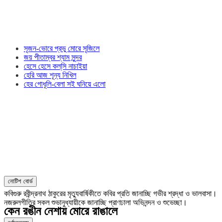
সৃজন-ভোরে প্রভু মোরে সৃজিলে
জয় পীতাম্বর শ্যাম সুন্দর
হেসে হেসে কল্‌সি নাচাইয়া
হেরি আজ শূন্য নিখিল
হের গোধূলি-বেলা সই ঘনিয়ে এলো
নোটিশ বোর্ড
কবিগুরু রবীন্দ্রনাথ ঠাকুরের মৃত্যুবার্ষিকীতে কবির প্রতি জানাচ্ছি গভীর শ্রদ্ধা ও ভালবাসা।
নজরুলগীতির সকল শুভানুধ্যায়ীকে জানাচ্ছি প্রাণঢালা অভিনন্দন ও শুভেচ্ছা।
কেন রঙীন নেশায় মোরে রাঙালে