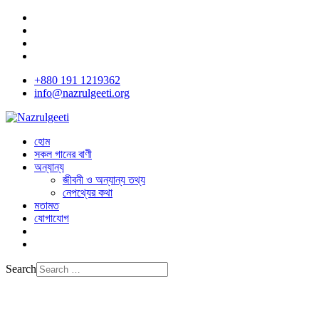
+880 191 1219362
info@nazrulgeeti.org
হোম
সকল গানের বাণী
অন্যান্য
জীবনী ও অন্যান্য তথ্য
নেপথ্যের কথা
মতামত
যোগাযোগ
Search