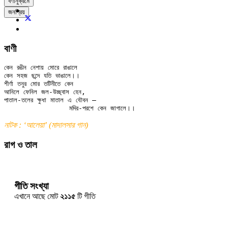
বর্ণানুক্রমে
জনপ্রিয়
বাণী
কেন রঙীন নেশায় মোরে রাঙালে

কেন সহজ ছন্দে যতি ভাঙালে।।

শীর্ণা তনুর মোর তটিনীতে কেন

আনিলে ফেনিল জল-উচ্ছ্বাস হেন,

পাতাল-তলের ক্ষুধা মাতাল এ যৌবন —

নাটক : ‘আলেয়া’ (মাদালসার গান)
রাগ ও তাল
গীতি সংখ্যা
এখানে আছে মোট
২১১৫
টি গীতি