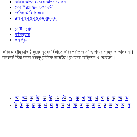
আমার আপনার চেয়ে আপন যে জন
মোর প্রিয়া হবে এসো রানী
খেলিছ এ বিশ্ব লয়ে
রুম্ ঝুম্ ঝুম্ ঝুম্ রুম্ ঝুম্ ঝুম্
নোটিশ বোর্ড
বর্ণানুক্রমে
জনপ্রিয়
কবিগুরু রবীন্দ্রনাথ ঠাকুরের মৃত্যুবার্ষিকীতে কবির প্রতি জানাচ্ছি গভীর শ্রদ্ধা ও ভালবাসা।
নজরুলগীতির সকল শুভানুধ্যায়ীকে জানাচ্ছি প্রাণঢালা অভিনন্দন ও শুভেচ্ছা।
অ
আ
ই
ঈ
উ
ঊ
এ
ঐ
ও
ক
খ
ক্ষ
গ
ঘ
চ
ছ
জ
ঝ
ট
ঠ
ড
ঢ
ত
থ
দ
ধ
ন
প
ফ
ব
ভ
ম
য
র
ল
শ
স
হ