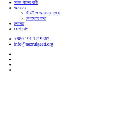
সকল গানের বাণী
অন্যান্য
জীবনী ও অন্যান্য তথ্য
নেপথ্যের কথা
মতামত
যোগাযোগ
+880 191 1219362
info@nazrulgeeti.org