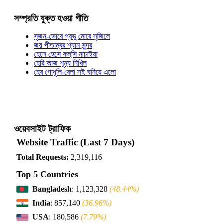
সম্প্রতি যুক্ত হওয়া গীতি
সৃজন-ভোরে প্রভু মোরে সৃজিলে
জয় পীতাম্বর শ্যাম সুন্দর
হেসে হেসে কল্‌সি নাচাইয়া
হেরি আজ শূন্য নিখিল
হের গোধূলি-বেলা সই ঘনিয়ে এলো
ওয়েবসাইট ট্রাফিক
Website Traffic (Last 7 Days)
Total Requests:
2,319,116
Top 5 Countries
Bangladesh
: 1,123,328
(48.44%)
India
: 857,140
(36.96%)
USA
: 180,586
(7.79%)