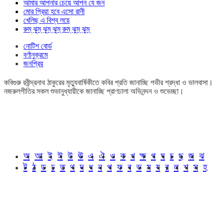
আমার আপনার চেয়ে আপন যে জন
মোর প্রিয়া হবে এসো রানী
খেলিছ এ বিশ্ব লয়ে
রুম্ ঝুম্ ঝুম্ ঝুম্ রুম্ ঝুম্ ঝুম্
নোটিশ বোর্ড
বর্ণানুক্রমে
জনপ্রিয়
কবিগুরু রবীন্দ্রনাথ ঠাকুরের মৃত্যুবার্ষিকীতে কবির প্রতি জানাচ্ছি গভীর শ্রদ্ধা ও ভালবাসা।
নজরুলগীতির সকল শুভানুধ্যায়ীকে জানাচ্ছি প্রাণঢালা অভিনন্দন ও শুভেচ্ছা।
অ
আ
ই
ঈ
উ
ঊ
এ
ঐ
ও
ক
খ
ক্ষ
গ
ঘ
চ
ছ
জ
ঝ
ট
ঠ
ড
ঢ
ত
থ
দ
ধ
ন
প
ফ
ব
ভ
ম
য
র
ল
শ
স
হ