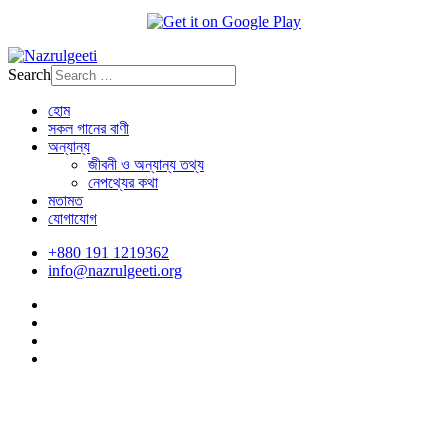
Search
হোম
সকল গানের বাণী
অন্যান্য
জীবনী ও অন্যান্য তথ্য
নেপথ্যের কথা
মতামত
যোগাযোগ
+880 191 1219362
info@nazrulgeeti.org