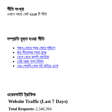
গীতি সংখ্যা
এখানে আছে মোট
২১১৫
টি গীতি
সম্প্রতি যুক্ত হওয়া গীতি
সৃজন-ভোরে প্রভু মোরে সৃজিলে
জয় পীতাম্বর শ্যাম সুন্দর
হেসে হেসে কল্‌সি নাচাইয়া
হেরি আজ শূন্য নিখিল
হের গোধূলি-বেলা সই ঘনিয়ে এলো
ওয়েবসাইট ট্রাফিক
Website Traffic (Last 7 Days)
Total Requests:
2,346,394