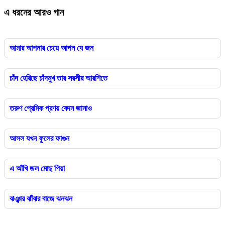
এ ধরনের আরও গান
আমার আপনার চেয়ে আপন যে জন
চাঁদ হেরিছে চাঁদমুখ তার সরসীর আরশিতে
তরুণ প্রেমিক প্রণয় বেদন জানাও
আসল যখন ফুলের ফাগুন
এ আঁখি জল মোছ পিয়া
ঝঞ্ঝার ঝাঁঝর বাজে ঝনঝন