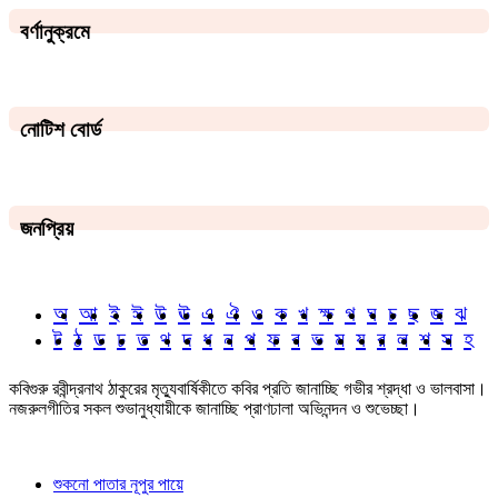
বর্ণানুক্রমে
নোটিশ বোর্ড
জনপ্রিয়
অ
আ
ই
ঈ
উ
ঊ
এ
ঐ
ও
ক
খ
ক্ষ
গ
ঘ
চ
ছ
জ
ঝ
ট
ঠ
ড
ঢ
ত
থ
দ
ধ
ন
প
ফ
ব
ভ
ম
য
র
ল
শ
স
হ
কবিগুরু রবীন্দ্রনাথ ঠাকুরের মৃত্যুবার্ষিকীতে কবির প্রতি জানাচ্ছি গভীর শ্রদ্ধা ও ভালবাসা।
নজরুলগীতির সকল শুভানুধ্যায়ীকে জানাচ্ছি প্রাণঢালা অভিনন্দন ও শুভেচ্ছা।
শুকনো পাতার নূপুর পায়ে