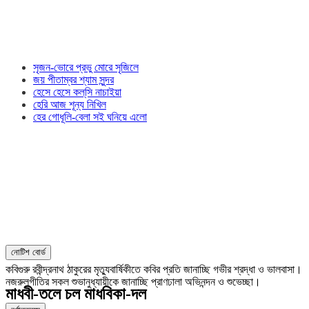
সৃজন-ভোরে প্রভু মোরে সৃজিলে
জয় পীতাম্বর শ্যাম সুন্দর
হেসে হেসে কল্‌সি নাচাইয়া
হেরি আজ শূন্য নিখিল
হের গোধূলি-বেলা সই ঘনিয়ে এলো
নোটিশ বোর্ড
কবিগুরু রবীন্দ্রনাথ ঠাকুরের মৃত্যুবার্ষিকীতে কবির প্রতি জানাচ্ছি গভীর শ্রদ্ধা ও ভালবাসা।
নজরুলগীতির সকল শুভানুধ্যায়ীকে জানাচ্ছি প্রাণঢালা অভিনন্দন ও শুভেচ্ছা।
মাধবী-তলে চল মাধবিকা-দল