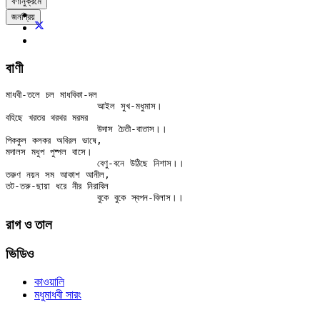
বর্ণানুক্রমে
জনপ্রিয়
বাণী
মাধবী-তলে চল মাধবিকা-দল

		আইল সুখ-মধুমাস।

বহিছে খরতর থরথর মরমর

		উদাস চৈতী-বাতাস।।

পিককুল কলকর অবিরল ভাষে,

মদালস মধুপ পুষ্পল বাসে।

		বেণু-বনে উঠিছে নিশাস।।

তরুণ নয়ন সম আকাশ আনীল,

তট-তরু-ছায়া ধরে নীর নিরাবিল

রাগ ও তাল
ভিডিও
কাওয়ালি
মধুমাধবী সারং