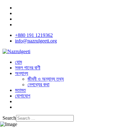
+880 191 1219362
info@nazrulgeeti.org
হোম
সকল গানের বাণী
অন্যান্য
জীবনী ও অন্যান্য তথ্য
নেপথ্যের কথা
মতামত
যোগাযোগ
Search