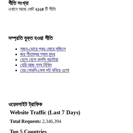
গীতি সংখ্যা
এখানে আছে মোট
২১১৫
টি গীতি
সম্প্রতি যুক্ত হওয়া গীতি
সৃজন-ভোরে প্রভু মোরে সৃজিলে
জয় পীতাম্বর শ্যাম সুন্দর
হেসে হেসে কল্‌সি নাচাইয়া
হেরি আজ শূন্য নিখিল
হের গোধূলি-বেলা সই ঘনিয়ে এলো
ওয়েবসাইট ট্রাফিক
Website Traffic (Last 7 Days)
Total Requests:
2,346,394
Top 5 Countries