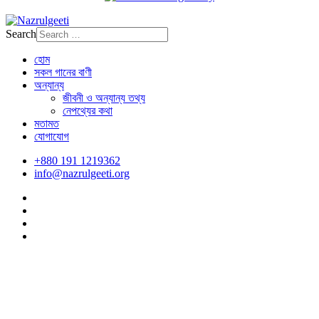
Search
হোম
সকল গানের বাণী
অন্যান্য
জীবনী ও অন্যান্য তথ্য
নেপথ্যের কথা
মতামত
যোগাযোগ
+880 191 1219362
info@nazrulgeeti.org