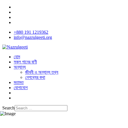
+880 191 1219362
info@nazrulgeeti.org
হোম
সকল গানের বাণী
অন্যান্য
জীবনী ও অন্যান্য তথ্য
নেপথ্যের কথা
মতামত
যোগাযোগ
Search