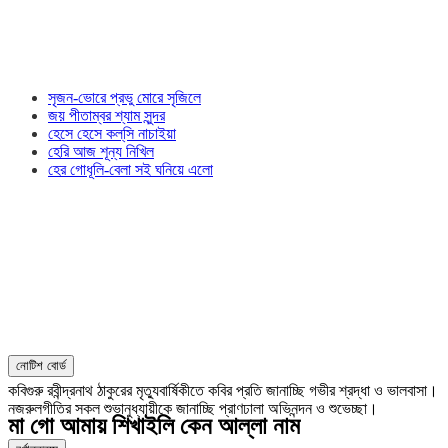
সৃজন-ভোরে প্রভু মোরে সৃজিলে
জয় পীতাম্বর শ্যাম সুন্দর
হেসে হেসে কল্‌সি নাচাইয়া
হেরি আজ শূন্য নিখিল
হের গোধূলি-বেলা সই ঘনিয়ে এলো
নোটিশ বোর্ড
কবিগুরু রবীন্দ্রনাথ ঠাকুরের মৃত্যুবার্ষিকীতে কবির প্রতি জানাচ্ছি গভীর শ্রদ্ধা ও ভালবাসা।
নজরুলগীতির সকল শুভানুধ্যায়ীকে জানাচ্ছি প্রাণঢালা অভিনন্দন ও শুভেচ্ছা।
মা গো আমায় শিখাইলি কেন আল্লা নাম