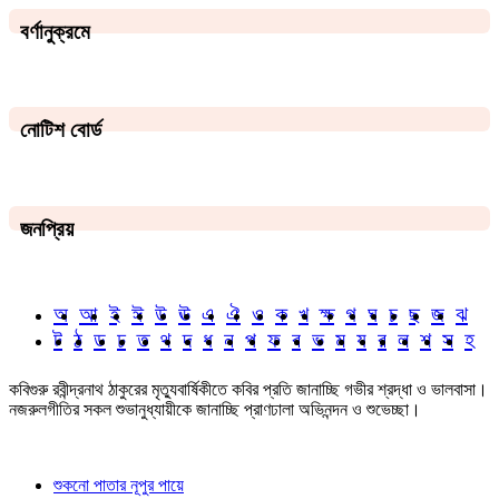
বর্ণানুক্রমে
নোটিশ বোর্ড
জনপ্রিয়
অ
আ
ই
ঈ
উ
ঊ
এ
ঐ
ও
ক
খ
ক্ষ
গ
ঘ
চ
ছ
জ
ঝ
ট
ঠ
ড
ঢ
ত
থ
দ
ধ
ন
প
ফ
ব
ভ
ম
য
র
ল
শ
স
হ
কবিগুরু রবীন্দ্রনাথ ঠাকুরের মৃত্যুবার্ষিকীতে কবির প্রতি জানাচ্ছি গভীর শ্রদ্ধা ও ভালবাসা।
নজরুলগীতির সকল শুভানুধ্যায়ীকে জানাচ্ছি প্রাণঢালা অভিনন্দন ও শুভেচ্ছা।
শুকনো পাতার নূপুর পায়ে