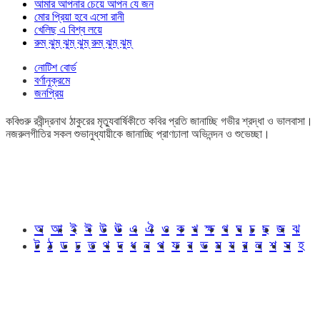
আমার আপনার চেয়ে আপন যে জন
মোর প্রিয়া হবে এসো রানী
খেলিছ এ বিশ্ব লয়ে
রুম্ ঝুম্ ঝুম্ ঝুম্ রুম্ ঝুম্ ঝুম্
নোটিশ বোর্ড
বর্ণানুক্রমে
জনপ্রিয়
কবিগুরু রবীন্দ্রনাথ ঠাকুরের মৃত্যুবার্ষিকীতে কবির প্রতি জানাচ্ছি গভীর শ্রদ্ধা ও ভালবাসা।
নজরুলগীতির সকল শুভানুধ্যায়ীকে জানাচ্ছি প্রাণঢালা অভিনন্দন ও শুভেচ্ছা।
অ
আ
ই
ঈ
উ
ঊ
এ
ঐ
ও
ক
খ
ক্ষ
গ
ঘ
চ
ছ
জ
ঝ
ট
ঠ
ড
ঢ
ত
থ
দ
ধ
ন
প
ফ
ব
ভ
ম
য
র
ল
শ
স
হ