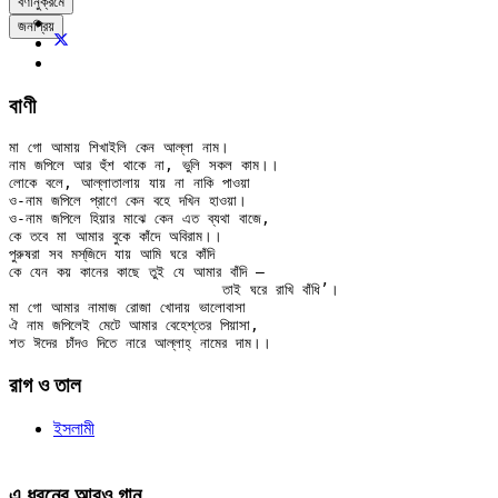
বর্ণানুক্রমে
জনপ্রিয়
বাণী
মা গো আমায় শিখাইলি কেন আল্লা নাম।

নাম জপিলে আর হুঁশ থাকে না, ভুলি সকল কাম।।

লোকে বলে, আল্লাতালায় যায় না নাকি পাওয়া

ও-নাম জপিলে প্রাণে কেন বহে দখিন হাওয়া।

ও-নাম জপিলে হিয়ার মাঝে কেন এত ব্যথা বাজে,

কে তবে মা আমার বুকে কাঁদে অবিরাম।।

পুরুষরা সব মস্‌জিদে যায় আমি ঘরে কাঁদি

কে যেন কয় কানের কাছে তুই যে আমার বাঁদি —

			তাই ঘরে রাখি বাঁধি’।

মা গো আমার নামাজ রোজা খোদায় ভালোবাসা

ঐ নাম জপিলেই মেটে আমার বেহেশ্‌তের পিয়াসা,

রাগ ও তাল
ইসলামী
এ ধরনের আরও গান