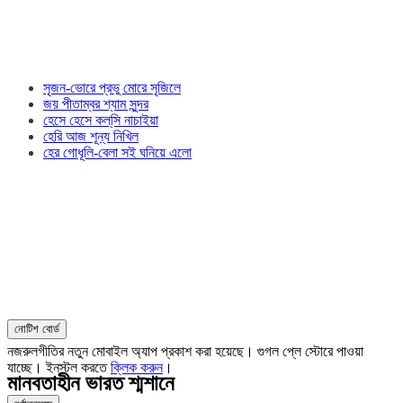
সৃজন-ভোরে প্রভু মোরে সৃজিলে
জয় পীতাম্বর শ্যাম সুন্দর
হেসে হেসে কল্‌সি নাচাইয়া
হেরি আজ শূন্য নিখিল
হের গোধূলি-বেলা সই ঘনিয়ে এলো
নোটিশ বোর্ড
নজরুলগীতির নতুন মোবাইল অ্যাপ প্রকাশ করা হয়েছে। গুগল প্লে স্টোরে পাওয়া
যাচ্ছে। ইনস্টল করতে
ক্লিক করুন
।
মানবতাহীন ভারত শ্মশানে