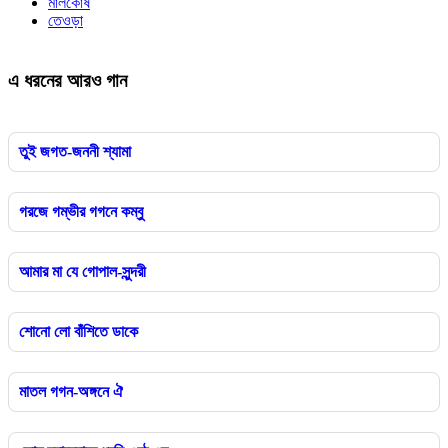
মালকোষ
তেওড়া
এ ধরনের আরও গান
তুই জগত-জননী শ্যামা
গরজে গম্ভীর গগনে কম্বু
আমার মা যে গোপাল-সুন্দরী
শোনো লো বাঁশিতে ডাকে
মাতল গগন-অঙ্গনে ঐ