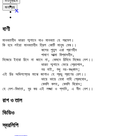
বর্ণানুক্রমে
জনপ্রিয়
বাণী
মানবতাহীন ভারত শ্মশানে দাও মানবতা হে পরমেশ।

কি হবে লইয়া মানবতাহীন ত্রিশ কোটি মানুষ মেষ।।

		কলের পুতুল এরা প্রাণহীন

		পাষাণ আত্মা বিশ্বাসহীন,

নিজেরে ইহারা চিনে না জানে না, কেমনে চিনিবে নিজের দেশ।।

		ভারত শ্মশানে ফেরে প্রেতপাল,

		নর নাই, শুধু নর-কঙ্কাল;

এই চির অভিশপ্তের মাঝে জাগাও হে প্রভু প্রাণের রেশ।।

		ভায়ে ভায়ে হেথা নাহি প্রেমবোধ,

		কেবলি কলহ, কেবলি বিরোধ;

রাগ ও তাল
ভিডিও
স্বরলিপি