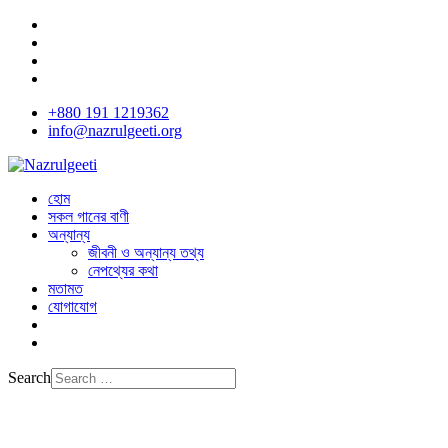
+880 191 1219362
info@nazrulgeeti.org
হোম
সকল গানের বাণী
অন্যান্য
জীবনী ও অন্যান্য তথ্য
নেপথ্যের কথা
মতামত
যোগাযোগ
Search