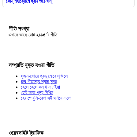
কোন্ মহাব্যোমে ধ্বনি ওঠে ওম্
গীতি সংখ্যা
এখানে আছে মোট
২১১৫
টি গীতি
সম্প্রতি যুক্ত হওয়া গীতি
সৃজন-ভোরে প্রভু মোরে সৃজিলে
জয় পীতাম্বর শ্যাম সুন্দর
হেসে হেসে কল্‌সি নাচাইয়া
হেরি আজ শূন্য নিখিল
হের গোধূলি-বেলা সই ঘনিয়ে এলো
ওয়েবসাইট ট্রাফিক