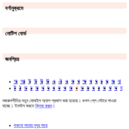
বর্ণানুক্রমে
নোটিশ বোর্ড
জনপ্রিয়
অ
আ
ই
ঈ
উ
ঊ
এ
ঐ
ও
ক
খ
ক্ষ
গ
ঘ
চ
ছ
জ
ঝ
ট
ঠ
ড
ঢ
ত
থ
দ
ধ
ন
প
ফ
ব
ভ
ম
য
র
ল
শ
স
হ
নজরুলগীতির নতুন মোবাইল অ্যাপ প্রকাশ করা হয়েছে। গুগল প্লে স্টোরে পাওয়া
যাচ্ছে। ইনস্টল করতে
ক্লিক করুন
।
শুকনো পাতার নূপুর পায়ে