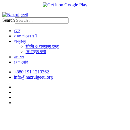
Search
হোম
সকল গানের বাণী
অন্যান্য
জীবনী ও অন্যান্য তথ্য
নেপথ্যের কথা
মতামত
যোগাযোগ
+880 191 1219362
info@nazrulgeeti.org