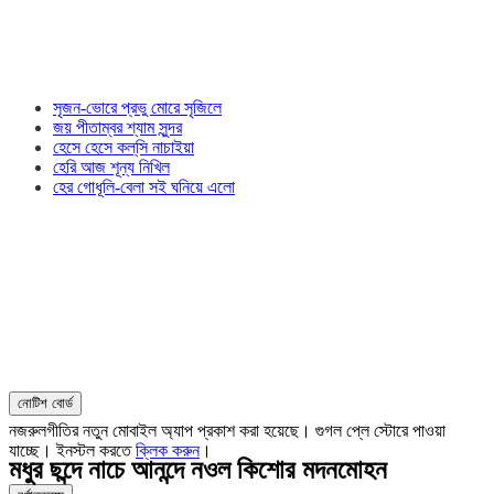
সৃজন-ভোরে প্রভু মোরে সৃজিলে
জয় পীতাম্বর শ্যাম সুন্দর
হেসে হেসে কল্‌সি নাচাইয়া
হেরি আজ শূন্য নিখিল
হের গোধূলি-বেলা সই ঘনিয়ে এলো
নোটিশ বোর্ড
নজরুলগীতির নতুন মোবাইল অ্যাপ প্রকাশ করা হয়েছে। গুগল প্লে স্টোরে পাওয়া
যাচ্ছে। ইনস্টল করতে
ক্লিক করুন
।
মধুর ছন্দে নাচে আনন্দে নওল কিশোর মদনমোহন