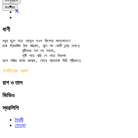
বর্ণানুক্রমে
জনপ্রিয়
বাণী
মধুর ছন্দে নাচে আনন্দে নওল কিশোর মদনমোহন!

চারু ত্রিভঙ্গিম ঠাম বঙ্কিম, বন্দে পদ কোটি চন্দ্র তপন॥

	বৃষ্টিধারা সম নব নবতম,

	সৃষ্টি পড়ে ঝরি সে নাচে নিরূপম

চলচ্চিত্রঃ ‘ধ্রুব’
রাগ ও তাল
ভিডিও
স্বরলিপি
ভৈরবী
তেওড়া