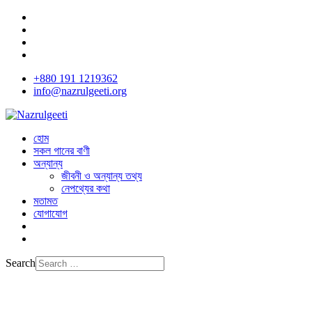
+880 191 1219362
info@nazrulgeeti.org
হোম
সকল গানের বাণী
অন্যান্য
জীবনী ও অন্যান্য তথ্য
নেপথ্যের কথা
মতামত
যোগাযোগ
Search