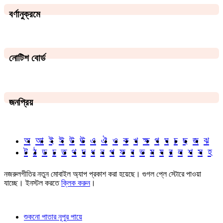
বর্ণানুক্রমে
নোটিশ বোর্ড
জনপ্রিয়
অ
আ
ই
ঈ
উ
ঊ
এ
ঐ
ও
ক
খ
ক্ষ
গ
ঘ
চ
ছ
জ
ঝ
ট
ঠ
ড
ঢ
ত
থ
দ
ধ
ন
প
ফ
ব
ভ
ম
য
র
ল
শ
স
হ
নজরুলগীতির নতুন মোবাইল অ্যাপ প্রকাশ করা হয়েছে। গুগল প্লে স্টোরে পাওয়া
যাচ্ছে। ইনস্টল করতে
ক্লিক করুন
।
শুকনো পাতার নূপুর পায়ে