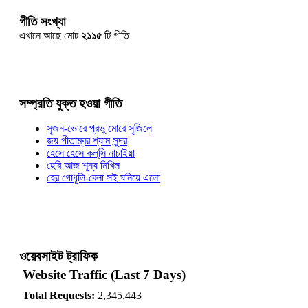
গীতি সংখ্যা
এখানে আছে মোট
২১১৫
টি গীতি
সম্প্রতি যুক্ত হওয়া গীতি
সৃজন-ভোরে প্রভু মোরে সৃজিলে
জয় পীতাম্বর শ্যাম সুন্দর
হেসে হেসে কল্‌সি নাচাইয়া
হেরি আজ শূন্য নিখিল
হের গোধূলি-বেলা সই ঘনিয়ে এলো
ওয়েবসাইট ট্রাফিক
Website Traffic (Last 7 Days)
Total Requests:
2,345,443