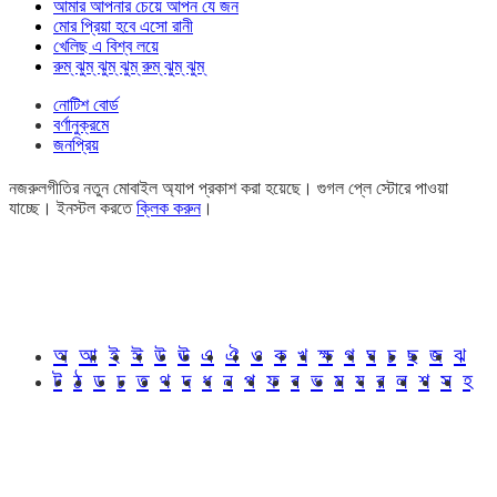
আমার আপনার চেয়ে আপন যে জন
মোর প্রিয়া হবে এসো রানী
খেলিছ এ বিশ্ব লয়ে
রুম্ ঝুম্ ঝুম্ ঝুম্ রুম্ ঝুম্ ঝুম্
নোটিশ বোর্ড
বর্ণানুক্রমে
জনপ্রিয়
নজরুলগীতির নতুন মোবাইল অ্যাপ প্রকাশ করা হয়েছে। গুগল প্লে স্টোরে পাওয়া
যাচ্ছে। ইনস্টল করতে
ক্লিক করুন
।
অ
আ
ই
ঈ
উ
ঊ
এ
ঐ
ও
ক
খ
ক্ষ
গ
ঘ
চ
ছ
জ
ঝ
ট
ঠ
ড
ঢ
ত
থ
দ
ধ
ন
প
ফ
ব
ভ
ম
য
র
ল
শ
স
হ