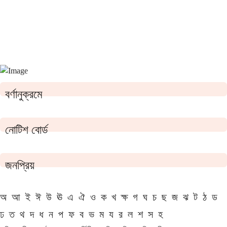
বর্ণানুক্রমে
নোটিশ বোর্ড
জনপ্রিয়
অ
আ
ই
ঈ
উ
ঊ
এ
ঐ
ও
ক
খ
ক্ষ
গ
ঘ
চ
ছ
জ
ঝ
ট
ঠ
ড
ঢ
ত
থ
দ
ধ
ন
প
ফ
ব
ভ
ম
য
র
ল
শ
স
হ