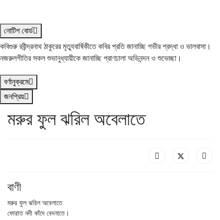
নোটিশ বোর্ড
কবিগুরু রবীন্দ্রনাথ ঠাকুরের মৃত্যুবার্ষিকীতে কবির প্রতি জানাচ্ছি গভীর শ্রদ্ধা ও ভালবাসা।
নজরুলগীতির সকল শুভানুধ্যায়ীকে জানাচ্ছি প্রাণঢালা অভিনন্দন ও শুভেচ্ছা।
বর্ণানুক্রমে
জনপ্রিয়
মরুর ফুল ঝরিল অবেলাতে
বাণী
মরুর ফুল ঝরিল অবেলাতে

ফোরাত নদী কাঁদে বেদনাতে।
