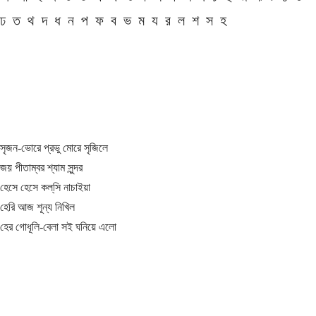
ঢ
ত
থ
দ
ধ
ন
প
ফ
ব
ভ
ম
য
র
ল
শ
স
হ
সৃজন-ভোরে প্রভু মোরে সৃজিলে
জয় পীতাম্বর শ্যাম সুন্দর
হেসে হেসে কল্‌সি নাচাইয়া
হেরি আজ শূন্য নিখিল
হের গোধূলি-বেলা সই ঘনিয়ে এলো