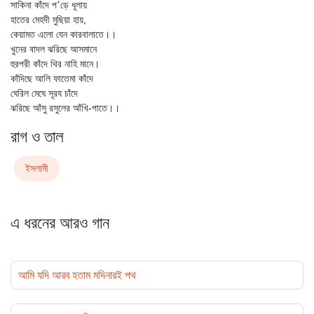
সাকিনা কাঁদে প’ড়ে ধূলায়

হাতের মেহদী মুছিয়া হায়,

কেয়ামত এলো যেন কারবালাতে।।

খুনের বাদল ঝরিছে আসমানে

হুরপরী কাঁদে থির নাহি মানে।

কাঁদিছে আলি ফাতেমা কাঁদে

ঘেরিল মেঘে সূরয চাঁদে

রাগ ও তাল
ইসলামী
এ ধরনের আরও গান
আমি যদি আরব হতাম মদিনারই পথ