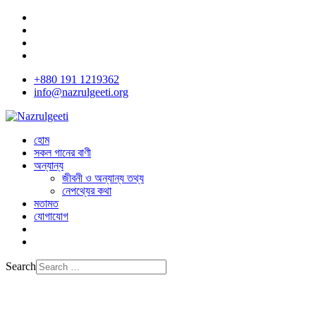
+880 191 1219362
info@nazrulgeeti.org
হোম
সকল গানের বাণী
অন্যান্য
জীবনী ও অন্যান্য তথ্য
নেপথ্যের কথা
মতামত
যোগাযোগ
Search