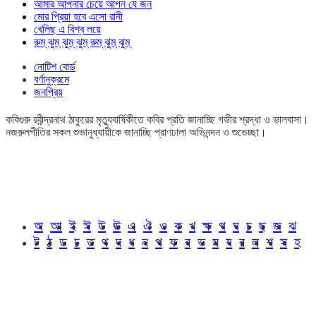
আমার আপনার চেয়ে আপন যে জন
মোর প্রিয়া হবে এসো রানী
খেলিছ এ বিশ্ব লয়ে
রুম্ ঝুম্ ঝুম্ ঝুম্ রুম্ ঝুম্ ঝুম্
নোটিশ বোর্ড
বর্ণানুক্রমে
জনপ্রিয়
কবিগুরু রবীন্দ্রনাথ ঠাকুরের মৃত্যুবার্ষিকীতে কবির প্রতি জানাচ্ছি গভীর শ্রদ্ধা ও ভালবাসা।
নজরুলগীতির সকল শুভানুধ্যায়ীকে জানাচ্ছি প্রাণঢালা অভিনন্দন ও শুভেচ্ছা।
অ
আ
ই
ঈ
উ
ঊ
এ
ঐ
ও
ক
খ
ক্ষ
গ
ঘ
চ
ছ
জ
ঝ
ট
ঠ
ড
ঢ
ত
থ
দ
ধ
ন
প
ফ
ব
ভ
ম
য
র
ল
শ
স
হ