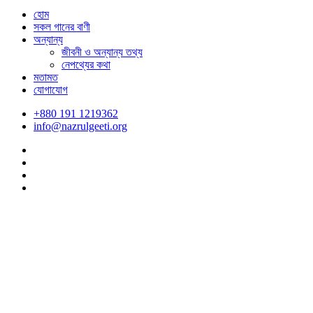
হোম
সকল গানের বাণী
অন্যান্য
জীবনী ও অন্যান্য তথ্য
নেপথ্যের কথা
মতামত
যোগাযোগ
+880 191 1219362
info@nazrulgeeti.org