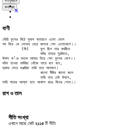
বর্ণানুক্রমে
জনপ্রিয়
বাণী
মৌরি ফুলের মিঠে সুবাস বাতায়নে এলো ভেসে

পথ দিয়ে কে সোনার মেয়ে জলকে গেল এলোকেশে।।

	(কি)	ফুল ছিল তার কবরীতে

		মদির তাহার সুরভিতে,

উদাস ক’রে মনকে আমার নিয়ে গেল ফুলের দেশে।।

দখিন হাওয়া মর্মরিয়া খোঁজে তারে বনে বনে,

ভ্রমর ফেরে গুঞ্জরিয়া তারি তরে আনমনে।

		কালো দীঘির কালো জলে

		তারি তরে ঢেউ উথলে,

রাগ ও তাল
গীতি সংখ্যা
এখানে আছে মোট
২১১৫
টি গীতি