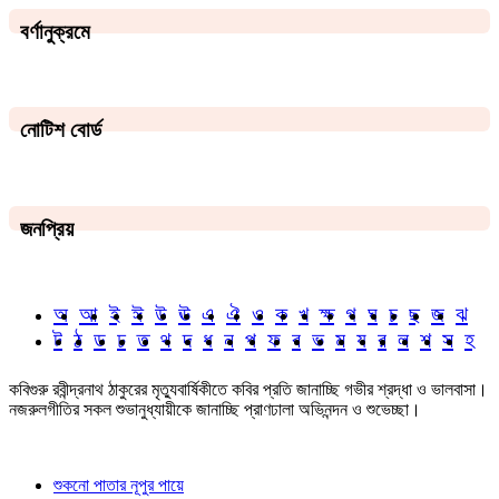
বর্ণানুক্রমে
নোটিশ বোর্ড
জনপ্রিয়
অ
আ
ই
ঈ
উ
ঊ
এ
ঐ
ও
ক
খ
ক্ষ
গ
ঘ
চ
ছ
জ
ঝ
ট
ঠ
ড
ঢ
ত
থ
দ
ধ
ন
প
ফ
ব
ভ
ম
য
র
ল
শ
স
হ
কবিগুরু রবীন্দ্রনাথ ঠাকুরের মৃত্যুবার্ষিকীতে কবির প্রতি জানাচ্ছি গভীর শ্রদ্ধা ও ভালবাসা।
নজরুলগীতির সকল শুভানুধ্যায়ীকে জানাচ্ছি প্রাণঢালা অভিনন্দন ও শুভেচ্ছা।
শুকনো পাতার নূপুর পায়ে