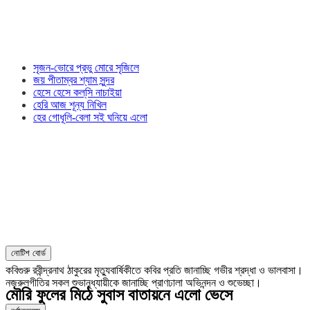
সৃজন-ভোরে প্রভু মোরে সৃজিলে
জয় পীতাম্বর শ্যাম সুন্দর
হেসে হেসে কল্‌সি নাচাইয়া
হেরি আজ শূন্য নিখিল
হের গোধূলি-বেলা সই ঘনিয়ে এলো
নোটিশ বোর্ড
কবিগুরু রবীন্দ্রনাথ ঠাকুরের মৃত্যুবার্ষিকীতে কবির প্রতি জানাচ্ছি গভীর শ্রদ্ধা ও ভালবাসা।
নজরুলগীতির সকল শুভানুধ্যায়ীকে জানাচ্ছি প্রাণঢালা অভিনন্দন ও শুভেচ্ছা।
মৌরি ফুলের মিঠে সুবাস বাতায়নে এলো ভেসে