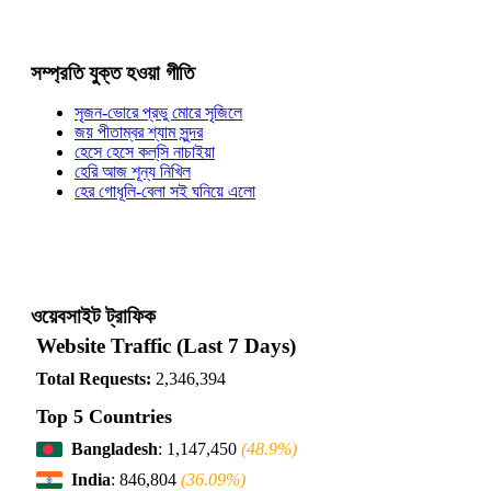
সম্প্রতি যুক্ত হওয়া গীতি
সৃজন-ভোরে প্রভু মোরে সৃজিলে
জয় পীতাম্বর শ্যাম সুন্দর
হেসে হেসে কল্‌সি নাচাইয়া
হেরি আজ শূন্য নিখিল
হের গোধূলি-বেলা সই ঘনিয়ে এলো
ওয়েবসাইট ট্রাফিক
Website Traffic (Last 7 Days)
Total Requests:
2,346,394
Top 5 Countries
Bangladesh
: 1,147,450
(48.9%)
India
: 846,804
(36.09%)