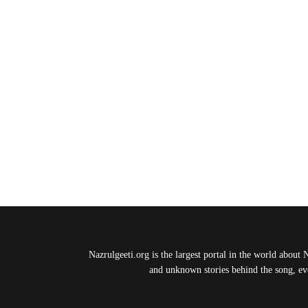
Nazrulgeeti.org is the largest portal in the world about 
and unknown stories behind the song, eve