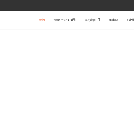
হোম
সকল গানের বাণী
অন্যান্য
মতামত
যোগ