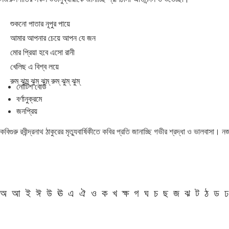
শুকনো পাতার নূপুর পায়ে
আমার আপনার চেয়ে আপন যে জন
মোর প্রিয়া হবে এসো রানী
খেলিছ এ বিশ্ব লয়ে
রুম্ ঝুম্ ঝুম্ ঝুম্ রুম্ ঝুম্ ঝুম্
নোটিশ বোর্ড
বর্ণানুক্রমে
জনপ্রিয়
কবিগুরু রবীন্দ্রনাথ ঠাকুরের মৃত্যুবার্ষিকীতে কবির প্রতি জানাচ্ছি গভীর শ্রদ্ধা ও ভালবাসা।
অ
আ
ই
ঈ
উ
ঊ
এ
ঐ
ও
ক
খ
ক্ষ
গ
ঘ
চ
ছ
জ
ঝ
ট
ঠ
ড
ঢ