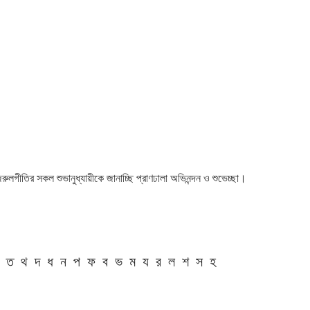
 নজরুলগীতির সকল শুভানুধ্যায়ীকে জানাচ্ছি প্রাণঢালা অভিনন্দন ও শুভেচ্ছা।
ত
থ
দ
ধ
ন
প
ফ
ব
ভ
ম
য
র
ল
শ
স
হ