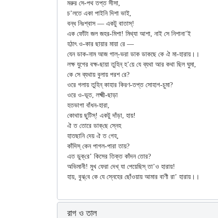
মরুর সে-পথ তপ্ত সীসা,

চ’লতে একা পাইনি দিশা ভাই,

বন্ধ নিঃশ্বাস — একটু বাতাস্!

এক ফোঁটা জল জহর-মিশা! মিথ্যা আশা, নাই সে নিশানা’ই

হঠাৎ ও-কার ছায়ার মায়া রে —

যেন ডাক-নাম আজ গাল্-ভরা ডাক ডাকছে কে ঐ মা-হারায়।।

লক্ষ যুগের বক্ষ-ছায়া তুহিন্ হ’য়ে যে ব্যথা আর কথা ছিল ঘুমা,

কে সে ব্যথায় বুলায় পরশ রে?

ওরে গলায় তুহিন্ কাহার কিরণ-তপ্ত সোহাগ-চুমা?

ওরে ও-ভূত, লক্ষ্মী-ছাড়া

হতভাগা বাঁধন-হারা,

কোথায় ছুটিস্! একটু দাঁড়া, হায়!

ঐ ত তোরে ডাক্‌ছে স্নেহ

হাতছানি দেয় ঐ ত গেহ,

কাঁদিস্ কেন পাগল-পারা তায়?

এত ডুক্‌রে’ কিসের তিক্ত কাঁদন তোর?

অভিমানী! মুখ ফেরা দেখ্ যা পেয়েছিস্ তা’ও হারায়!

রাগ ও তাল