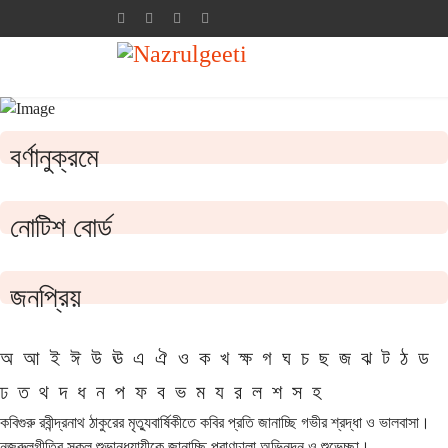
বর্ণানুক্রমে
নোটিশ বোর্ড
জনপ্রিয়
অ
আ
ই
ঈ
উ
ঊ
এ
ঐ
ও
ক
খ
ক্ষ
গ
ঘ
চ
ছ
জ
ঝ
ট
ঠ
ড
ঢ
ত
থ
দ
ধ
ন
প
ফ
ব
ভ
ম
য
র
ল
শ
স
হ
কবিগুরু রবীন্দ্রনাথ ঠাকুরের মৃত্যুবার্ষিকীতে কবির প্রতি জানাচ্ছি গভীর শ্রদ্ধা ও ভালবাসা।
নজরুলগীতির সকল শুভানুধ্যায়ীকে জানাচ্ছি প্রাণঢালা অভিনন্দন ও শুভেচ্ছা।