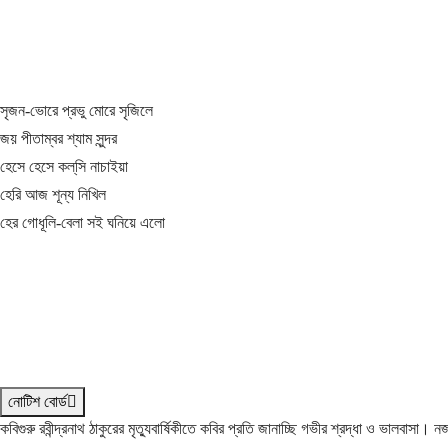
সৃজন-ভোরে প্রভু মোরে সৃজিলে
জয় পীতাম্বর শ্যাম সুন্দর
হেসে হেসে কল্‌সি নাচাইয়া
হেরি আজ শূন্য নিখিল
হের গোধূলি-বেলা সই ঘনিয়ে এলো
নোটিশ বোর্ড
কবিগুরু রবীন্দ্রনাথ ঠাকুরের মৃত্যুবার্ষিকীতে কবির প্রতি জানাচ্ছি গভীর শ্রদ্ধা ও ভালবাসা।