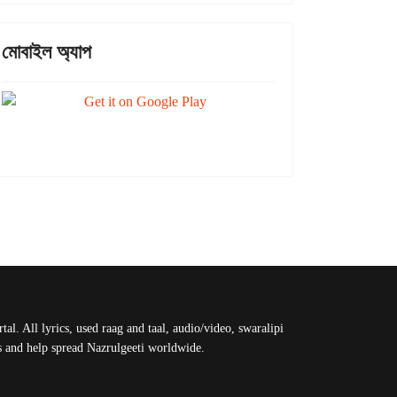
মোবাইল অ্যাপ
al. All lyrics, used raag and taal, audio/video, swaralipi
us and help spread Nazrulgeeti worldwide.