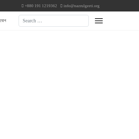
+880 191 1219362
info@nazrulgeeti.org
Search
াযোগ