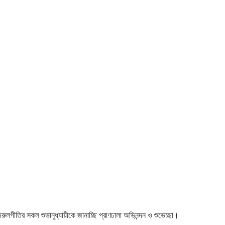
 নজরুলগীতির সকল শুভানুধ্যায়ীকে জানাচ্ছি প্রাণঢালা অভিনন্দন ও শুভেচ্ছা।