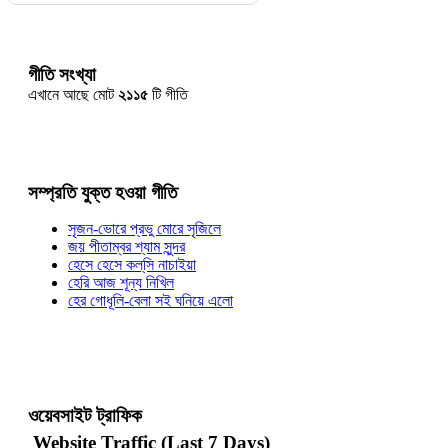
গীতি সংখ্যা
এখানে আছে মোট
২১১৫
টি গীতি
সম্প্রতি যুক্ত হওয়া গীতি
সৃজন-ভোরে প্রভু মোরে সৃজিলে
জয় পীতাম্বর শ্যাম সুন্দর
হেসে হেসে কল্‌সি নাচাইয়া
হেরি আজ শূন্য নিখিল
হের গোধূলি-বেলা সই ঘনিয়ে এলো
ওয়েবসাইট ট্রাফিক
Website Traffic (Last 7 Days)