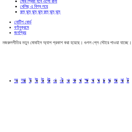
মোর প্রিয়া হবে এসো রানী
খেলিছ এ বিশ্ব লয়ে
রুম্ ঝুম্ ঝুম্ ঝুম্ রুম্ ঝুম্ ঝুম্
নোটিশ বোর্ড
বর্ণানুক্রমে
জনপ্রিয়
নজরুলগীতির নতুন মোবাইল অ্যাপ প্রকাশ করা হয়েছে। গুগল প্লে স্টোরে পাওয়া যাচ্ছে
অ
আ
ই
ঈ
উ
ঊ
এ
ঐ
ও
ক
খ
ক্ষ
গ
ঘ
চ
ছ
জ
ঝ
ট