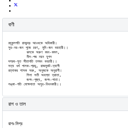
বাণী
রঘুকুলপতি রামচন্দ্র আওধকে অধিকারী।

সুর-নর-জন পূজে চরণ, মুনি-জন ভয়হারী।।

	ঝলকে অরুণ বদন-কমল,

	নীল-পদ্ম নয়ন যুগল

দশরথ-সুত সীতাপতি তপবন বনচারী।।

সত্য ধর্ম পালক-প্রভু, রাজমুকট-ত্যাগী

রত্নাকর শাসক অরু, অনুজকে অনুরাগী।

	শিলা সতী অহল্যা ত্রাতা,

	জগৎ-পূজ্য, জগৎ-পাতা।

রাগ ও তাল
রাগঃ মিশ্র