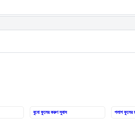
বুনো ফুলের করুণ সুবাস
পলাশ ফুলের 