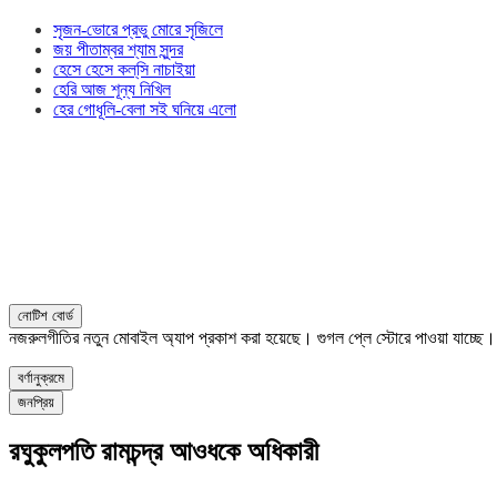
সৃজন-ভোরে প্রভু মোরে সৃজিলে
জয় পীতাম্বর শ্যাম সুন্দর
হেসে হেসে কল্‌সি নাচাইয়া
হেরি আজ শূন্য নিখিল
হের গোধূলি-বেলা সই ঘনিয়ে এলো
নোটিশ বোর্ড
নজরুলগীতির নতুন মোবাইল অ্যাপ প্রকাশ করা হয়েছে। গুগল প্লে স্টোরে পাওয়া যাচ্ছে
বর্ণানুক্রমে
জনপ্রিয়
রঘুকুলপতি রামচন্দ্র আওধকে অধিকারী