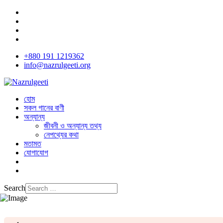
+880 191 1219362
info@nazrulgeeti.org
হোম
সকল গানের বাণী
অন্যান্য
জীবনী ও অন্যান্য তথ্য
নেপথ্যের কথা
মতামত
যোগাযোগ
Search