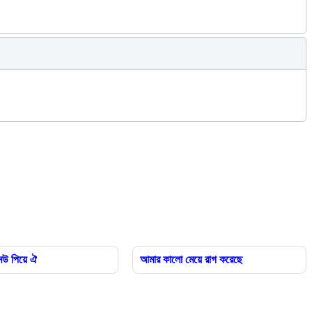
মউ পিয়ে ঐ
আমার কালো মেয়ে রাগ করেছে