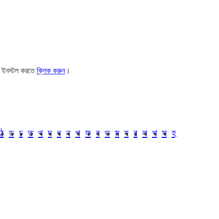
। ইনস্টল করতে
ক্লিক করুন
।
ঠ
ড
ঢ
ত
থ
দ
ধ
ন
প
ফ
ব
ভ
ম
য
র
ল
শ
স
হ