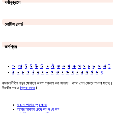
বর্ণানুক্রমে
নোটিশ বোর্ড
জনপ্রিয়
অ
আ
ই
ঈ
উ
ঊ
এ
ঐ
ও
ক
খ
ক্ষ
গ
ঘ
চ
ছ
জ
ঝ
ট
ঠ
ড
ঢ
ত
থ
দ
ধ
ন
প
ফ
ব
ভ
ম
য
র
ল
শ
স
হ
নজরুলগীতির নতুন মোবাইল অ্যাপ প্রকাশ করা হয়েছে। গুগল প্লে স্টোরে পাওয়া যাচ্ছে।
ইনস্টল করতে
ক্লিক করুন
।
শুকনো পাতার নূপুর পায়ে
আমার আপনার চেয়ে আপন যে জন