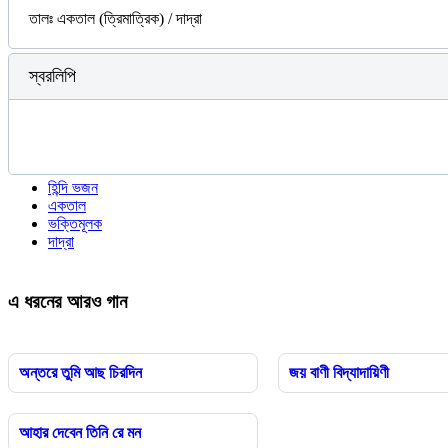
তালঃ একতাল (ত্রিমাত্রিক) / দাদ্‌রা
স্বরলিপি
হিন্দি ভজন
একতাল
ভক্তিমূলক
দাদ্‌রা
এ ধরনের আরও গান
অন্তরে তুমি আছ চিরদিন
জয় বাণী বিদ্যাদায়িণী
আহার দেবেন তিনি রে মন