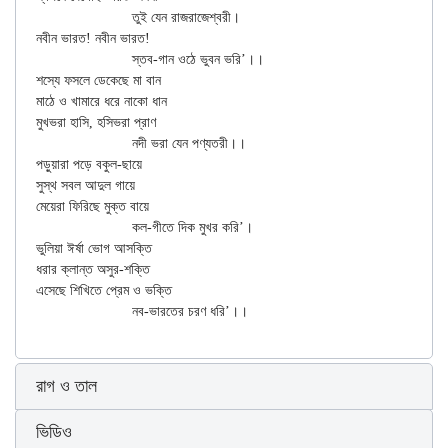
			তুই যেন রাজরাজেশ্বরী।

নবীন ভারত! নবীন ভারত!

			স্তব-গান ওঠে ভুবন ভরি’।।

শস্যে ফসলে ডেকেছে মা বান

মাঠে ও খামারে ধরে নাকো ধান

মুখভরা হাসি, হসিভরা প্রাণ

			নদী ভরা যেন পণ্যতরী।।

পড়ুয়ারা পড়ে বকুল-ছায়ে

সুস্থ সবল আদুল গায়ে

মেয়েরা ফিরিছে মুক্ত বায়ে

			কল-গীতে দিক মুখর করি’।

ভুলিয়া ঈর্ষা ভোগ আসক্তি

ধরার ক্লান্ত অসুর-শক্তি

এসেছে শিখিতে প্রেম ও ভক্তি

রাগ ও তাল
ভিডিও