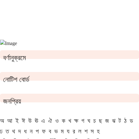
বর্ণানুক্রমে
নোটিশ বোর্ড
জনপ্রিয়
অ
আ
ই
ঈ
উ
ঊ
এ
ঐ
ও
ক
খ
ক্ষ
গ
ঘ
চ
ছ
জ
ঝ
ট
ঠ
ড
ঢ
ত
থ
দ
ধ
ন
প
ফ
ব
ভ
ম
য
র
ল
শ
স
হ