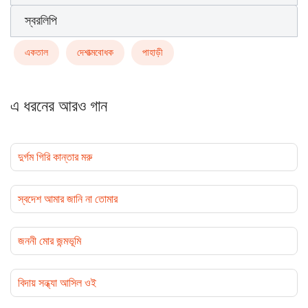
স্বরলিপি
একতাল
দেশাত্মবোধক
পাহাড়ী
এ ধরনের আরও গান
দুর্গম গিরি কান্তার মরু
স্বদেশ আমার জানি না তোমার
জননী মোর জন্মভূমি
বিদায় সন্ধ্যা আসিল ওই