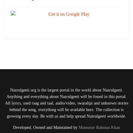
Nazrulgeeti.org is the largest portal in the world about Nazrulgeeti.
Anything and everything about Nazrulgeeti will be found in this portal.
All lyrics, used raag and taal, audio/video, swaralipi and unknown stories
behind the song, everything will be available here. The collection is
growing every day. Be with us and help spread Nazrulgeeti worldwide.
Developed, Owned and Maintained by
Mamunur Rahman Khan