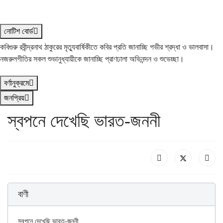
নোটিশ বোর্ড
কবিগুরু রবীন্দ্রনাথ ঠাকুরের মৃত্যুবার্ষিকীতে কবির প্রতি জানাচ্ছি গভীর শ্রদ্ধা ও ভালবাসা।
নজরুলগীতির সকল শুভানুধ্যায়ীকে জানাচ্ছি প্রাণঢালা অভিনন্দন ও শুভেচ্ছা।
বর্ণানুক্রমে
জনপ্রিয়
স্বপনে দেখেছি ভারত-জননী
বাণী
স্বপনে দেখেছি ভারত-জননী
