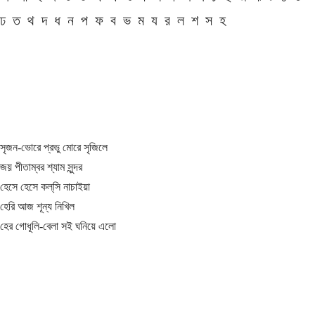
ঢ
ত
থ
দ
ধ
ন
প
ফ
ব
ভ
ম
য
র
ল
শ
স
হ
সৃজন-ভোরে প্রভু মোরে সৃজিলে
জয় পীতাম্বর শ্যাম সুন্দর
হেসে হেসে কল্‌সি নাচাইয়া
হেরি আজ শূন্য নিখিল
হের গোধূলি-বেলা সই ঘনিয়ে এলো