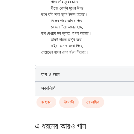
	গায়ে তাঁর নূরের চাদর

	দীনের ঘোম্‌টা মুখের উপর,

রূপে তাঁর সারা ভুবন উজল হয়েছে ৷৷

	নিজের পায়ে আঁধার-পথে

	জ্বেলে দিয়ে আমার হৃদে,

রূপ দেখায়ে মন ভুলায়ে পাগল করেছে।

	তাঁরই নামের তস্‌বি হয়ে’

	নাইবা বনে থাকবো গিয়ে,

রাগ ও তাল
স্বরলিপি
কাহার্‌বা
ইসলামী
লোকাঙ্গিক
এ ধরনের আরও গান