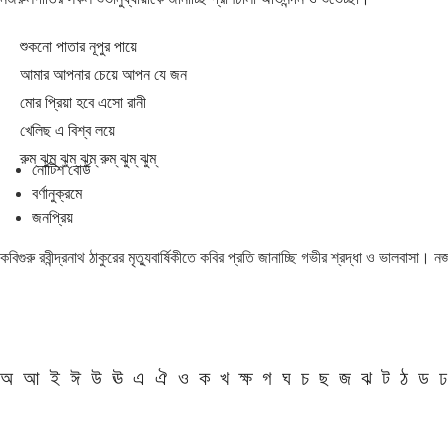
শুকনো পাতার নূপুর পায়ে
আমার আপনার চেয়ে আপন যে জন
মোর প্রিয়া হবে এসো রানী
খেলিছ এ বিশ্ব লয়ে
রুম্ ঝুম্ ঝুম্ ঝুম্ রুম্ ঝুম্ ঝুম্
নোটিশ বোর্ড
বর্ণানুক্রমে
জনপ্রিয়
কবিগুরু রবীন্দ্রনাথ ঠাকুরের মৃত্যুবার্ষিকীতে কবির প্রতি জানাচ্ছি গভীর শ্রদ্ধা ও ভালবাসা।
অ
আ
ই
ঈ
উ
ঊ
এ
ঐ
ও
ক
খ
ক্ষ
গ
ঘ
চ
ছ
জ
ঝ
ট
ঠ
ড
ঢ