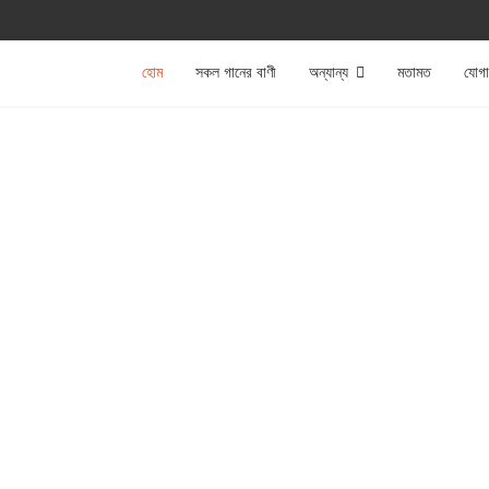
হোম
সকল গানের বাণী
অন্যান্য
মতামত
যোগ