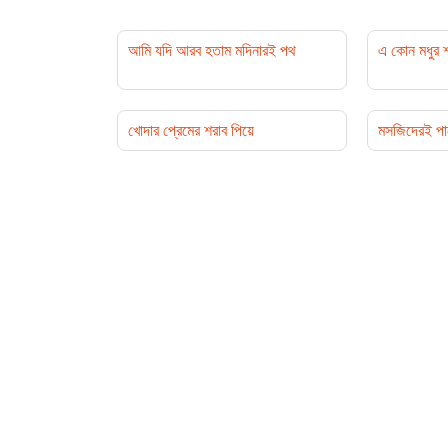
আমি যদি আরব হতাম মদিনারই পথ
এ কোন মধুর শ
খোদার প্রেমের শরাব পিয়ে
মসজিদেরই পা