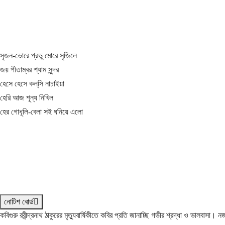
সৃজন-ভোরে প্রভু মোরে সৃজিলে
জয় পীতাম্বর শ্যাম সুন্দর
হেসে হেসে কল্‌সি নাচাইয়া
হেরি আজ শূন্য নিখিল
হের গোধূলি-বেলা সই ঘনিয়ে এলো
নোটিশ বোর্ড
কবিগুরু রবীন্দ্রনাথ ঠাকুরের মৃত্যুবার্ষিকীতে কবির প্রতি জানাচ্ছি গভীর শ্রদ্ধা ও ভালবাসা।