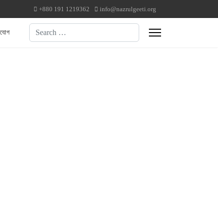
+880 191 1219362
info@nazrulgeeti.org
Search
াযোগ