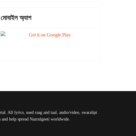
মোবাইল অ্যাপ
al. All lyrics, used raag and taal, audio/video, swaralipi
us and help spread Nazrulgeeti worldwide.