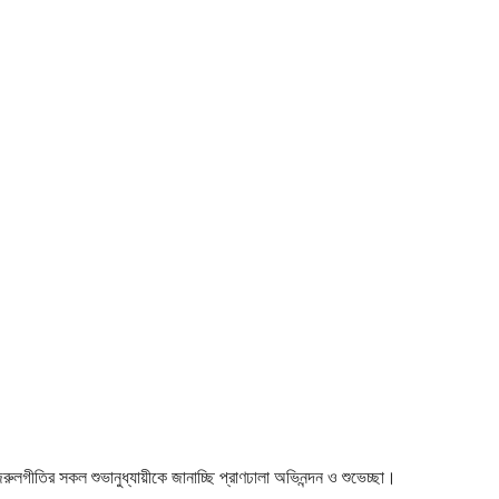
 নজরুলগীতির সকল শুভানুধ্যায়ীকে জানাচ্ছি প্রাণঢালা অভিনন্দন ও শুভেচ্ছা।