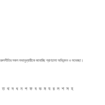
 নজরুলগীতির সকল শুভানুধ্যায়ীকে জানাচ্ছি প্রাণঢালা অভিনন্দন ও শুভেচ্ছা।
ত
থ
দ
ধ
ন
প
ফ
ব
ভ
ম
য
র
ল
শ
স
হ