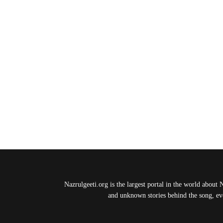
Nazrulgeeti.org is the largest portal in the world about 
and unknown stories behind the song, eve