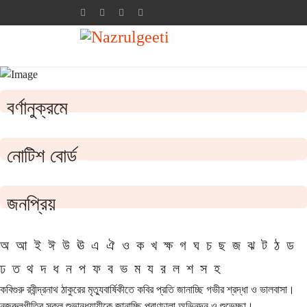
বর্ণানুক্রমে
নোটিশ বোর্ড
জনপ্রিয়
অ
আ
ই
ঈ
উ
ঊ
এ
ঐ
ও
ক
খ
ক্ষ
গ
ঘ
চ
ছ
জ
ঝ
ট
ঠ
ড
ঢ
ত
থ
দ
ধ
ন
প
ফ
ব
ভ
ম
য
র
ল
শ
স
হ
কবিগুরু রবীন্দ্রনাথ ঠাকুরের মৃত্যুবার্ষিকীতে কবির প্রতি জানাচ্ছি গভীর শ্রদ্ধা ও ভালবাসা।
নজরুলগীতির সকল শুভানুধ্যায়ীকে জানাচ্ছি প্রাণঢালা অভিনন্দন ও শুভেচ্ছা।