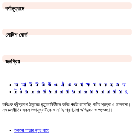
বর্ণানুক্রমে
নোটিশ বোর্ড
জনপ্রিয়
অ
আ
ই
ঈ
উ
ঊ
এ
ঐ
ও
ক
খ
ক্ষ
গ
ঘ
চ
ছ
জ
ঝ
ট
ঠ
ড
ঢ
ত
থ
দ
ধ
ন
প
ফ
ব
ভ
ম
য
র
ল
শ
স
হ
কবিগুরু রবীন্দ্রনাথ ঠাকুরের মৃত্যুবার্ষিকীতে কবির প্রতি জানাচ্ছি গভীর শ্রদ্ধা ও ভালবাসা।
নজরুলগীতির সকল শুভানুধ্যায়ীকে জানাচ্ছি প্রাণঢালা অভিনন্দন ও শুভেচ্ছা।
শুকনো পাতার নূপুর পায়ে