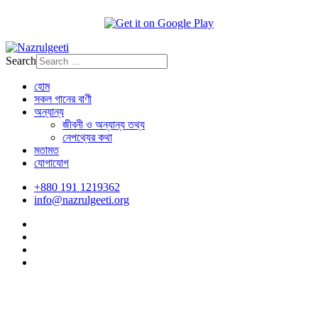
Search
হোম
সকল গানের বাণী
অন্যান্য
জীবনী ও অন্যান্য তথ্য
নেপথ্যের কথা
মতামত
যোগাযোগ
+880 191 1219362
info@nazrulgeeti.org