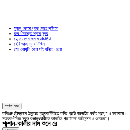
সৃজন-ভোরে প্রভু মোরে সৃজিলে
জয় পীতাম্বর শ্যাম সুন্দর
হেসে হেসে কল্‌সি নাচাইয়া
হেরি আজ শূন্য নিখিল
হের গোধূলি-বেলা সই ঘনিয়ে এলো
নোটিশ বোর্ড
কবিগুরু রবীন্দ্রনাথ ঠাকুরের মৃত্যুবার্ষিকীতে কবির প্রতি জানাচ্ছি গভীর শ্রদ্ধা ও ভালবাসা।
নজরুলগীতির সকল শুভানুধ্যায়ীকে জানাচ্ছি প্রাণঢালা অভিনন্দন ও শুভেচ্ছা।
শ্মশান-কালীর নাম শুনে রে