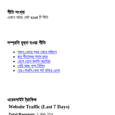
গীতি সংখ্যা
এখানে আছে মোট
২১১৫
টি গীতি
সম্প্রতি যুক্ত হওয়া গীতি
সৃজন-ভোরে প্রভু মোরে সৃজিলে
জয় পীতাম্বর শ্যাম সুন্দর
হেসে হেসে কল্‌সি নাচাইয়া
হেরি আজ শূন্য নিখিল
হের গোধূলি-বেলা সই ঘনিয়ে এলো
ওয়েবসাইট ট্রাফিক
Website Traffic (Last 7 Days)
Total Requests:
2,366,254