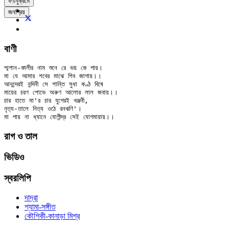
বর্ণানুক্রমে
জনপ্রিয়
বাণী
শ্মশান-কালীর নাম শুনে রে ভয় কে পায়।

মা যে আমার শবের মাঝে শিব জাগায়।।

আনন্দেরই নন্দিনী সে শান্তি সুধা কণ্ঠ বিষে

মায়ের চরণ শোভে অরুণ আলোর লাল জবায়।।

চার হাতে মা'র চার যুগেরই খঞ্জনী,

নৃত্য-তালে নিত্য ওঠে রনঝণি'।

রাগ ও তাল
ভিডিও
স্বরলিপি
দাদ্‌রা
শ্যামা-সঙ্গীত
কৌশিকী-কানাড়া মিশ্র