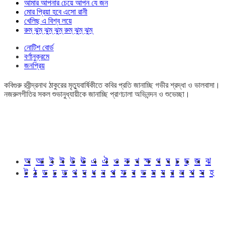
আমার আপনার চেয়ে আপন যে জন
মোর প্রিয়া হবে এসো রানী
খেলিছ এ বিশ্ব লয়ে
রুম্ ঝুম্ ঝুম্ ঝুম্ রুম্ ঝুম্ ঝুম্
নোটিশ বোর্ড
বর্ণানুক্রমে
জনপ্রিয়
কবিগুরু রবীন্দ্রনাথ ঠাকুরের মৃত্যুবার্ষিকীতে কবির প্রতি জানাচ্ছি গভীর শ্রদ্ধা ও ভালবাসা।
নজরুলগীতির সকল শুভানুধ্যায়ীকে জানাচ্ছি প্রাণঢালা অভিনন্দন ও শুভেচ্ছা।
অ
আ
ই
ঈ
উ
ঊ
এ
ঐ
ও
ক
খ
ক্ষ
গ
ঘ
চ
ছ
জ
ঝ
ট
ঠ
ড
ঢ
ত
থ
দ
ধ
ন
প
ফ
ব
ভ
ম
য
র
ল
শ
স
হ