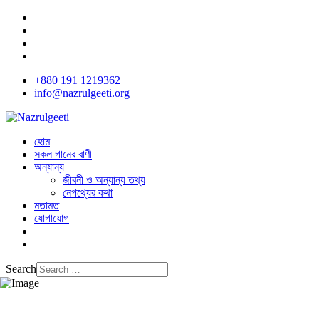
+880 191 1219362
info@nazrulgeeti.org
হোম
সকল গানের বাণী
অন্যান্য
জীবনী ও অন্যান্য তথ্য
নেপথ্যের কথা
মতামত
যোগাযোগ
Search