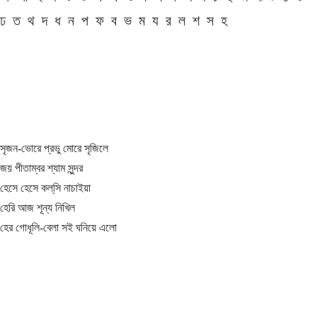
ঢ
ত
থ
দ
ধ
ন
প
ফ
ব
ভ
ম
য
র
ল
শ
স
হ
সৃজন-ভোরে প্রভু মোরে সৃজিলে
জয় পীতাম্বর শ্যাম সুন্দর
হেসে হেসে কল্‌সি নাচাইয়া
হেরি আজ শূন্য নিখিল
হের গোধূলি-বেলা সই ঘনিয়ে এলো