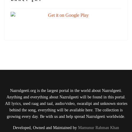
Nazrulgeeti.org is the largest portal in the world about Nazrulgeeti.
Anything and everything about Nazrulgeeti will be found in this portal.
All lyrics, used raag and taal, audio/video, swaralipi and unknown stories
behind the song, everything will be available here. The collection is
growing every day. Be with us and help spread Nazrulgeeti worldwide.
Developed, Owned and Maintained by
Mamunur Rahman Khan