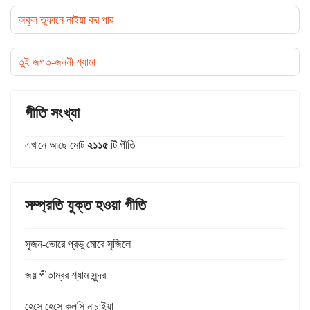
অকূল তুফানে নাইয়া কর পার
তুই জগত-জননী শ্যামা
গীতি সংখ্যা
এখানে আছে মোট
২১১৫
টি গীতি
সম্প্রতি যুক্ত হওয়া গীতি
সৃজন-ভোরে প্রভু মোরে সৃজিলে
জয় পীতাম্বর শ্যাম সুন্দর
হেসে হেসে কল্‌সি নাচাইয়া