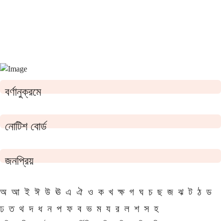
বর্ণানুক্রমে
নোটিশ বোর্ড
জনপ্রিয়
অ
আ
ই
ঈ
উ
ঊ
এ
ঐ
ও
ক
খ
ক্ষ
গ
ঘ
চ
ছ
জ
ঝ
ট
ঠ
ড
ঢ
ত
থ
দ
ধ
ন
প
ফ
ব
ভ
ম
য
র
ল
শ
স
হ