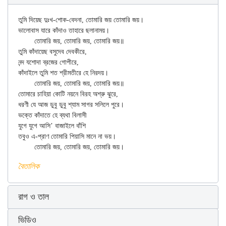
তুমি দিয়েছ দুঃখ-শোক-বেদনা, তোমারি জয় তোমারি জয়।

ভালোবাস যারে কাঁদাও তাহারে ছলানাময়।

	তোমারি জয়, তোমারি জয়, তোমারি জয়॥

তুমি কাঁদায়েছ বসুদেব দেবকীরে,

নন্দ যশোদা ব্রজের গোপীরে,

কাঁদাইলে তুমি শত শ্রীমতীরে হে নিরদয়।

	তোমারি জয়, তোমারি জয়, তোমারি জয়॥

তোমারে চাহিয়া কোটি নয়নে বিরহ অশ্রু ঝুরে,

ধরণী যে আজ ডুবু ডুবু শ্যাম সাগর সলিলে পুরে।

ভক্তে কাঁদাতে হে ব্যথা বিলাসী

যুগে যুগে আসি’ বাজাইলে বাঁশি

তবুও এ-প্রাণ তোমারি পিয়াসি মানে না ভয়।

বৈতালিক
রাগ ও তাল
ভিডিও