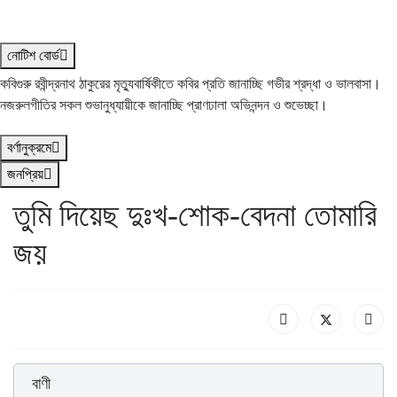
নোটিশ বোর্ড
কবিগুরু রবীন্দ্রনাথ ঠাকুরের মৃত্যুবার্ষিকীতে কবির প্রতি জানাচ্ছি গভীর শ্রদ্ধা ও ভালবাসা।
নজরুলগীতির সকল শুভানুধ্যায়ীকে জানাচ্ছি প্রাণঢালা অভিনন্দন ও শুভেচ্ছা।
বর্ণানুক্রমে
জনপ্রিয়
তুমি দিয়েছ দুঃখ-শোক-বেদনা তোমারি
জয়
বাণী