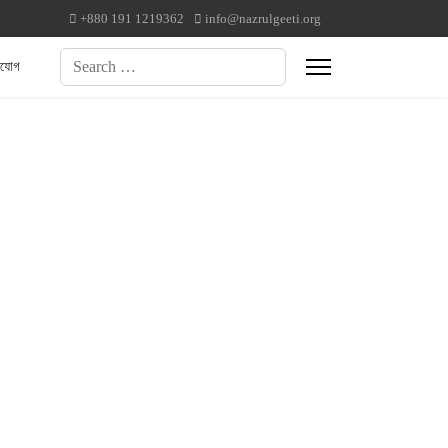
+880 191 1219362
info@nazrulgeeti.org
Search
াযোগ