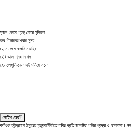
সৃজন-ভোরে প্রভু মোরে সৃজিলে
জয় পীতাম্বর শ্যাম সুন্দর
হেসে হেসে কল্‌সি নাচাইয়া
হেরি আজ শূন্য নিখিল
হের গোধূলি-বেলা সই ঘনিয়ে এলো
নোটিশ বোর্ড
কবিগুরু রবীন্দ্রনাথ ঠাকুরের মৃত্যুবার্ষিকীতে কবির প্রতি জানাচ্ছি গভীর শ্রদ্ধা ও ভালবাসা।