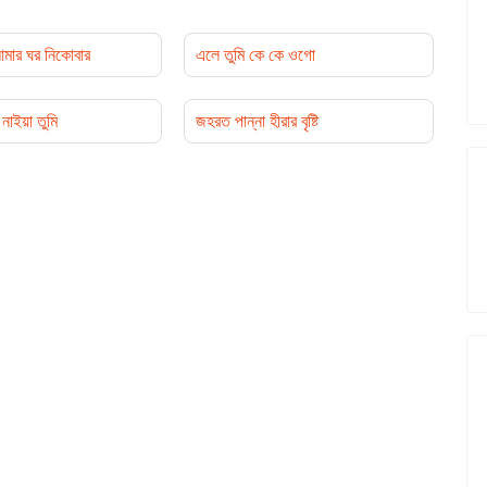
মার ঘর নিকোবার
এলে তুমি কে কে ওগো
নাইয়া তুমি
জহরত পান্না হীরার বৃষ্টি