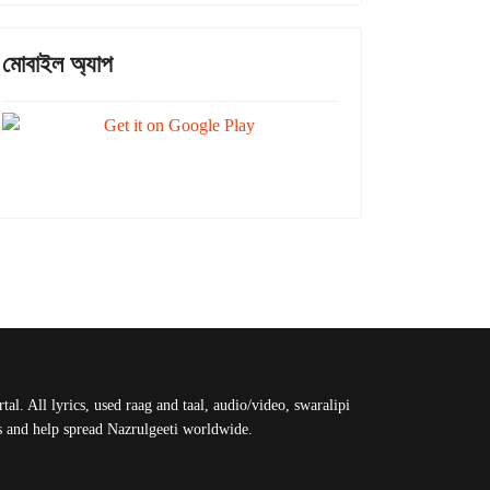
মোবাইল অ্যাপ
al. All lyrics, used raag and taal, audio/video, swaralipi
us and help spread Nazrulgeeti worldwide.