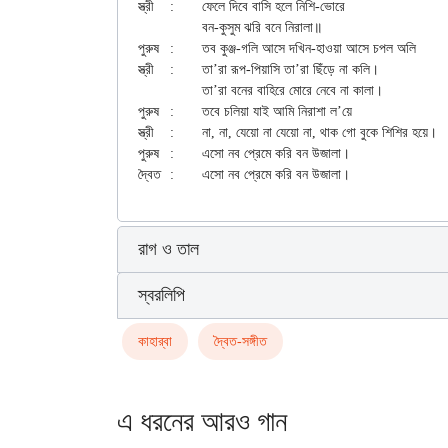
স্ত্রী	:	ফেলে দিবে বাসি হলে নিশি-ভোরে

		বন-কুসুম ঝরি বনে নিরালা॥

পুরুষ	:	তব কুঞ্জ-গলি আসে দখিন-হাওয়া আসে চপল অলি

স্ত্রী	:	তা’রা রূপ-পিয়াসি তা’রা ছিঁড়ে না কলি।

		তা’রা বনের বাহিরে মোরে নেবে না কালা।

পুরুষ	:	তবে চলিয়া যাই আমি নিরাশা ল’য়ে

স্ত্রী	:	না, না, যেয়ো না যেয়ো না, থাক গো বুকে শিশির হয়ে।

পুরুষ	:	এসো নব প্রেমে করি বন উজালা।

রাগ ও তাল
স্বরলিপি
কাহার্‌বা
দ্বৈত-সঙ্গীত
এ ধরনের আরও গান