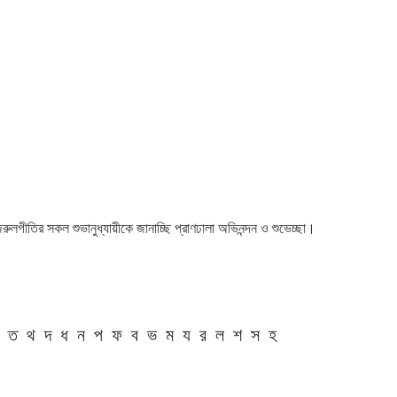
 নজরুলগীতির সকল শুভানুধ্যায়ীকে জানাচ্ছি প্রাণঢালা অভিনন্দন ও শুভেচ্ছা।
ত
থ
দ
ধ
ন
প
ফ
ব
ভ
ম
য
র
ল
শ
স
হ