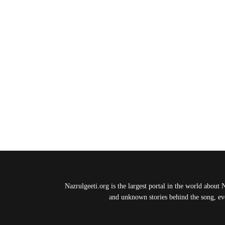
Nazrulgeeti.org is the largest portal in the world about 
and unknown stories behind the song, eve