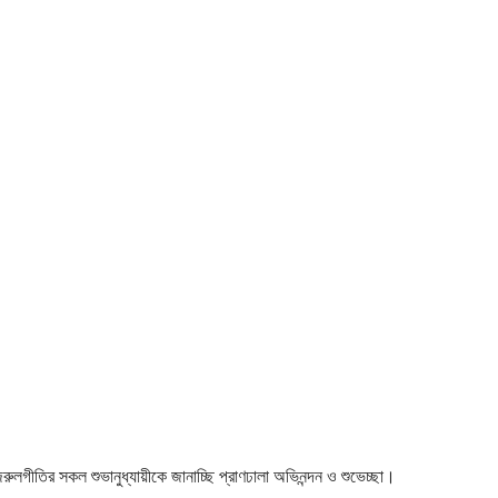
 নজরুলগীতির সকল শুভানুধ্যায়ীকে জানাচ্ছি প্রাণঢালা অভিনন্দন ও শুভেচ্ছা।