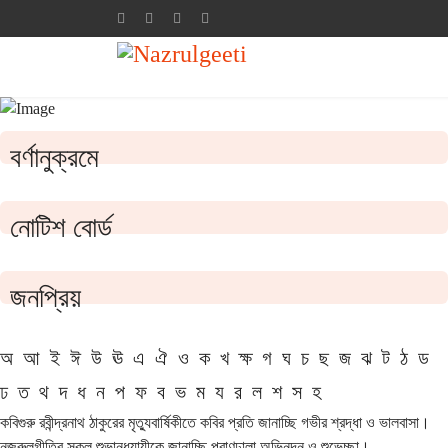
বর্ণানুক্রমে
নোটিশ বোর্ড
জনপ্রিয়
অ
আ
ই
ঈ
উ
ঊ
এ
ঐ
ও
ক
খ
ক্ষ
গ
ঘ
চ
ছ
জ
ঝ
ট
ঠ
ড
ঢ
ত
থ
দ
ধ
ন
প
ফ
ব
ভ
ম
য
র
ল
শ
স
হ
কবিগুরু রবীন্দ্রনাথ ঠাকুরের মৃত্যুবার্ষিকীতে কবির প্রতি জানাচ্ছি গভীর শ্রদ্ধা ও ভালবাসা।
নজরুলগীতির সকল শুভানুধ্যায়ীকে জানাচ্ছি প্রাণঢালা অভিনন্দন ও শুভেচ্ছা।