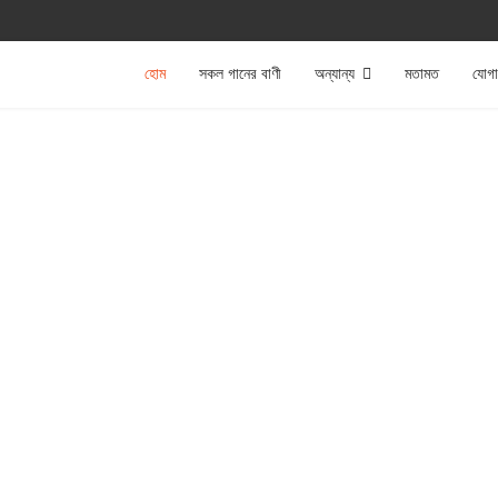
হোম
সকল গানের বাণী
অন্যান্য
মতামত
যোগ