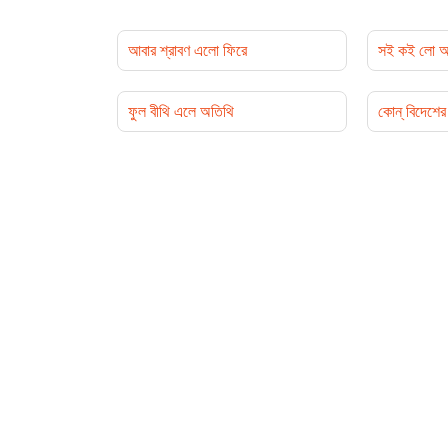
আবার শ্রাবণ এলো ফিরে
সই কই লো আ
ফুল বীথি এলে অতিথি
কোন্ বিদেশের 