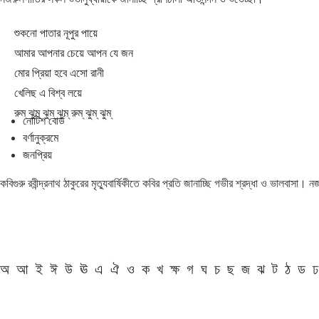
শুকনো পাতার নূপুর পায়ে
আমার আপনার চেয়ে আপন যে জন
মোর প্রিয়া হবে এসো রানী
খেলিছ এ বিশ্ব লয়ে
রুম্ ঝুম্ ঝুম্ ঝুম্ রুম্ ঝুম্ ঝুম্
নোটিশ বোর্ড
বর্ণানুক্রমে
জনপ্রিয়
কবিগুরু রবীন্দ্রনাথ ঠাকুরের মৃত্যুবার্ষিকীতে কবির প্রতি জানাচ্ছি গভীর শ্রদ্ধা ও ভালবাসা।
অ
আ
ই
ঈ
উ
ঊ
এ
ঐ
ও
ক
খ
ক্ষ
গ
ঘ
চ
ছ
জ
ঝ
ট
ঠ
ড
ঢ