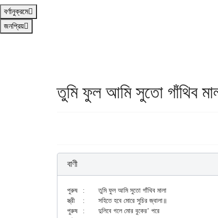
বর্ণানুক্রমে
জনপ্রিয়
তুমি ফুল আমি সুতো গাঁথিব মা
বাণী
পুরুষ	:	তুমি ফুল আমি সুতো গাঁথিব মালা

স্ত্রী	:	সহিতে হবে মোরে সুচির জ্বালা॥

পুরুষ	:	দুলিবে গলে মোর বুকের’ পরে
