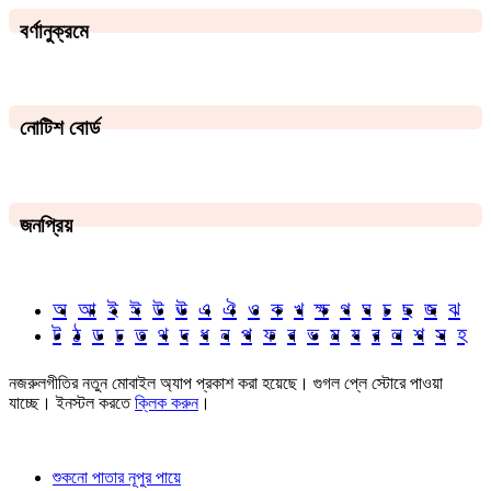
বর্ণানুক্রমে
নোটিশ বোর্ড
জনপ্রিয়
অ
আ
ই
ঈ
উ
ঊ
এ
ঐ
ও
ক
খ
ক্ষ
গ
ঘ
চ
ছ
জ
ঝ
ট
ঠ
ড
ঢ
ত
থ
দ
ধ
ন
প
ফ
ব
ভ
ম
য
র
ল
শ
স
হ
নজরুলগীতির নতুন মোবাইল অ্যাপ প্রকাশ করা হয়েছে। গুগল প্লে স্টোরে পাওয়া
যাচ্ছে। ইনস্টল করতে
ক্লিক করুন
।
শুকনো পাতার নূপুর পায়ে