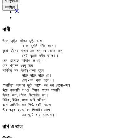
বর্ণানুক্রমে
জনপ্রিয়
বাণী
উপল নুড়ির কাঁকন চুড়ি বাজে

	বাজে ঘুমতি নদীর জলে।

বুনো হাঁসের পাখার মত মন যে ভেসে চলে

	সেই ঘুমতি নদীর জলে।।

মেঘ এসেছে আকাশ ভ'রে —

যেন শ্যামল ধেনু চরে

নাগিনীর সম বিজলি-ফনা তুলে

	নাচে,নাচে নাচে রে।

	মেঘ-ঘন গগন তলে।।

পাহাড়িয়া অজগর ছুটে আসে ঝর্‌ ঝর্‌ বেনো-জল্‌

দিয়ে করতালি প'রে পিয়াল পাতার মাথালি

ছিটায় জল,গেঁয়ো কিশোরীর দল।

রিনিক,ঝিনিক,বাজে চাবি আঁচলে

কাল নাগিনীর মত পিঠে বেনী দোলে

তীর-ধনুক হাতে বন-শিকারির সাথে

রাগ ও তাল