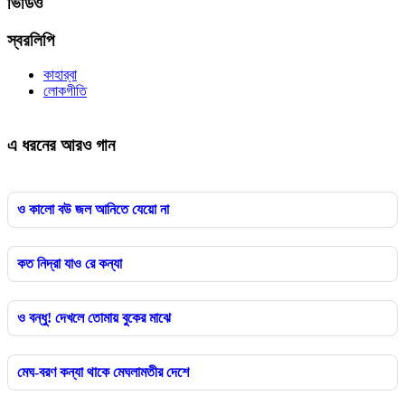
ভিডিও
স্বরলিপি
কাহার্‌বা
লোকগীতি
এ ধরনের আরও গান
ও কালো বউ জল আনিতে যেয়ো না
কত নিদ্রা যাও রে কন্যা
ও বন্ধু! দেখলে তোমায় বুকের মাঝে
মেঘ-বরণ কন্যা থাকে মেঘলামতীর দেশে