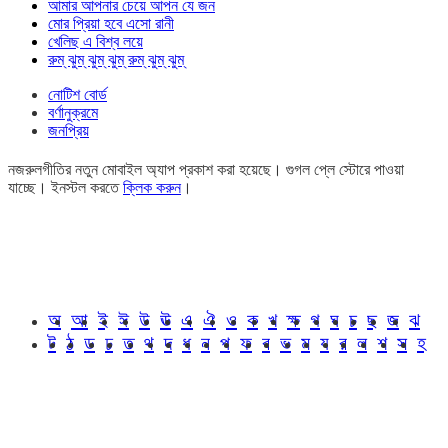
আমার আপনার চেয়ে আপন যে জন
মোর প্রিয়া হবে এসো রানী
খেলিছ এ বিশ্ব লয়ে
রুম্ ঝুম্ ঝুম্ ঝুম্ রুম্ ঝুম্ ঝুম্
নোটিশ বোর্ড
বর্ণানুক্রমে
জনপ্রিয়
নজরুলগীতির নতুন মোবাইল অ্যাপ প্রকাশ করা হয়েছে। গুগল প্লে স্টোরে পাওয়া
যাচ্ছে। ইনস্টল করতে
ক্লিক করুন
।
অ
আ
ই
ঈ
উ
ঊ
এ
ঐ
ও
ক
খ
ক্ষ
গ
ঘ
চ
ছ
জ
ঝ
ট
ঠ
ড
ঢ
ত
থ
দ
ধ
ন
প
ফ
ব
ভ
ম
য
র
ল
শ
স
হ