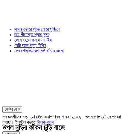
সৃজন-ভোরে প্রভু মোরে সৃজিলে
জয় পীতাম্বর শ্যাম সুন্দর
হেসে হেসে কল্‌সি নাচাইয়া
হেরি আজ শূন্য নিখিল
হের গোধূলি-বেলা সই ঘনিয়ে এলো
নোটিশ বোর্ড
নজরুলগীতির নতুন মোবাইল অ্যাপ প্রকাশ করা হয়েছে। গুগল প্লে স্টোরে পাওয়া
যাচ্ছে। ইনস্টল করতে
ক্লিক করুন
।
উপল নুড়ির কাঁকন চুড়ি বাজে