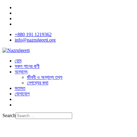
+880 191 1219362
info@nazrulgeeti.org
হোম
সকল গানের বাণী
অন্যান্য
জীবনী ও অন্যান্য তথ্য
নেপথ্যের কথা
মতামত
যোগাযোগ
Search