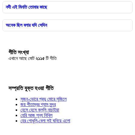
নদী এই মিনতি তোমার কাছে
অনেক ছিল বলার যদি সেদিন
গীতি সংখ্যা
এখানে আছে মোট
২১১৫
টি গীতি
সম্প্রতি যুক্ত হওয়া গীতি
সৃজন-ভোরে প্রভু মোরে সৃজিলে
জয় পীতাম্বর শ্যাম সুন্দর
হেসে হেসে কল্‌সি নাচাইয়া
হেরি আজ শূন্য নিখিল
হের গোধূলি-বেলা সই ঘনিয়ে এলো