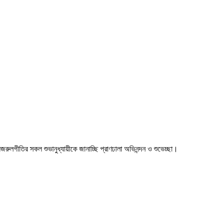
া। নজরুলগীতির সকল শুভানুধ্যায়ীকে জানাচ্ছি প্রাণঢালা অভিনন্দন ও শুভেচ্ছা।