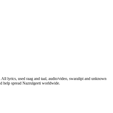
. All lyrics, used raag and taal, audio/video, swaralipi and unknown
and help spread Nazrulgeeti worldwide.