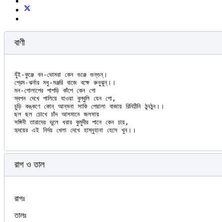
বাণী
যুঁই-কুঞ্জে বন-ভোমরা কেন গুঞ্জে গুন্‌গুন্।

প্রেম-ঝর্নার মধু-মঞ্জরি বাজে বক্ষে রুনুঝুন্।।

মন-গোলাপের পাপড়ি কাঁপে কেন গো

স্বপন দেখে পালিয়ে যাওয়া বুল্‌বুলি যেন গো,

চুড়ি কঙ্কণে কোন্ আন্‌মনা সাকি পেয়ালা বাজায় রিনিঠিনি ঠুনঠুন।।

ছল ছল চোখে চাঁদ আসমানে জলসায়

সঙ্গিনী তারাদের ভুলে ধরার কুমুদীর পানে কেন চায়,

রাগ ও তাল
রাগঃ
তালঃ