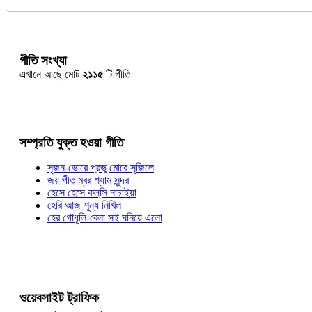
গীতি সংখ্যা
এখানে আছে মোট
২১১৫
টি গীতি
সম্প্রতি যুক্ত হওয়া গীতি
সৃজন-ভোরে প্রভু মোরে সৃজিলে
জয় পীতাম্বর শ্যাম সুন্দর
হেসে হেসে কল্‌সি নাচাইয়া
হেরি আজ শূন্য নিখিল
হের গোধূলি-বেলা সই ঘনিয়ে এলো
ওয়েবসাইট ট্রাফিক