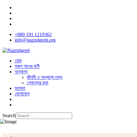
+880 191 1219362
info@nazrulgeeti.org
হোম
সকল গানের বাণী
অন্যান্য
জীবনী ও অন্যান্য তথ্য
নেপথ্যের কথা
মতামত
যোগাযোগ
Search