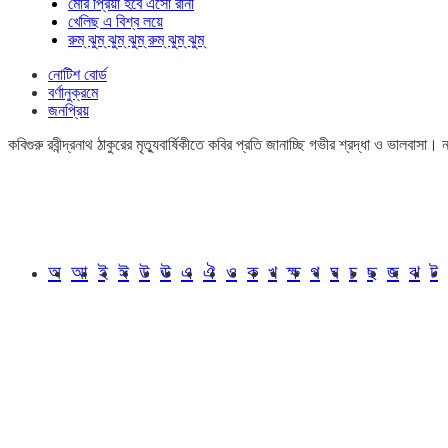
মোর প্রিয়া হবে এসো রানী
খেলিছ এ বিশ্ব লয়ে
রুম্ ঝুম্ ঝুম্ ঝুম্ রুম্ ঝুম্ ঝুম্
নোটিশ বোর্ড
বর্ণানুক্রমে
জনপ্রিয়
কবিগুরু রবীন্দ্রনাথ ঠাকুরের মৃত্যুবার্ষিকীতে কবির প্রতি জানাচ্ছি গভীর শ্রদ্ধা ও ভালবাস
অ
আ
ই
ঈ
উ
ঊ
এ
ঐ
ও
ক
খ
ক্ষ
গ
ঘ
চ
ছ
জ
ঝ
ট