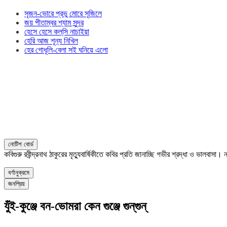
সৃজন-ভোরে প্রভু মোরে সৃজিলে
জয় পীতাম্বর শ্যাম সুন্দর
হেসে হেসে কল্‌সি নাচাইয়া
হেরি আজ শূন্য নিখিল
হের গোধূলি-বেলা সই ঘনিয়ে এলো
নোটিশ বোর্ড
কবিগুরু রবীন্দ্রনাথ ঠাকুরের মৃত্যুবার্ষিকীতে কবির প্রতি জানাচ্ছি গভীর শ্রদ্ধা ও ভালবাস
বর্ণানুক্রমে
জনপ্রিয়
যুঁই-কুঞ্জে বন-ভোমরা কেন গুঞ্জে গুন্‌গুন্