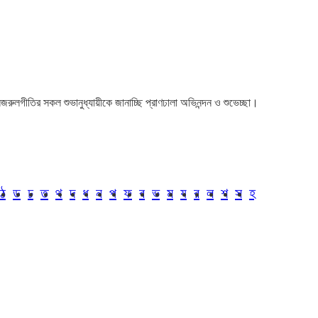
া। নজরুলগীতির সকল শুভানুধ্যায়ীকে জানাচ্ছি প্রাণঢালা অভিনন্দন ও শুভেচ্ছা।
ঠ
ড
ঢ
ত
থ
দ
ধ
ন
প
ফ
ব
ভ
ম
য
র
ল
শ
স
হ