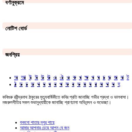
বর্ণানুক্রমে
নোটিশ বোর্ড
জনপ্রিয়
অ
আ
ই
ঈ
উ
ঊ
এ
ঐ
ও
ক
খ
ক্ষ
গ
ঘ
চ
ছ
জ
ঝ
ট
ঠ
ড
ঢ
ত
থ
দ
ধ
ন
প
ফ
ব
ভ
ম
য
র
ল
শ
স
হ
কবিগুরু রবীন্দ্রনাথ ঠাকুরের মৃত্যুবার্ষিকীতে কবির প্রতি জানাচ্ছি গভীর শ্রদ্ধা ও ভালবাসা।
নজরুলগীতির সকল শুভানুধ্যায়ীকে জানাচ্ছি প্রাণঢালা অভিনন্দন ও শুভেচ্ছা।
শুকনো পাতার নূপুর পায়ে
আমার আপনার চেয়ে আপন যে জন