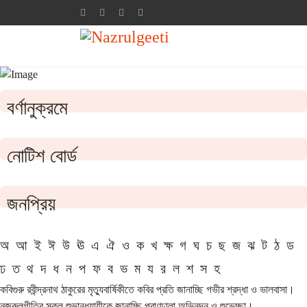
বর্ণানুক্রমে
নোটিশ বোর্ড
জনপ্রিয়
অ
আ
ই
ঈ
উ
ঊ
এ
ঐ
ও
ক
খ
ক্ষ
গ
ঘ
চ
ছ
জ
ঝ
ট
ঠ
ড
ঢ
ত
থ
দ
ধ
ন
প
ফ
ব
ভ
ম
য
র
ল
শ
স
হ
কবিগুরু রবীন্দ্রনাথ ঠাকুরের মৃত্যুবার্ষিকীতে কবির প্রতি জানাচ্ছি গভীর শ্রদ্ধা ও ভালবাসা।
নজরুলগীতির সকল শুভানুধ্যায়ীকে জানাচ্ছি প্রাণঢালা অভিনন্দন ও শুভেচ্ছা।