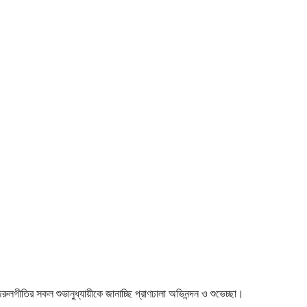
 নজরুলগীতির সকল শুভানুধ্যায়ীকে জানাচ্ছি প্রাণঢালা অভিনন্দন ও শুভেচ্ছা।