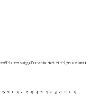
 নজরুলগীতির সকল শুভানুধ্যায়ীকে জানাচ্ছি প্রাণঢালা অভিনন্দন ও শুভেচ্ছা।
ত
থ
দ
ধ
ন
প
ফ
ব
ভ
ম
য
র
ল
শ
স
হ