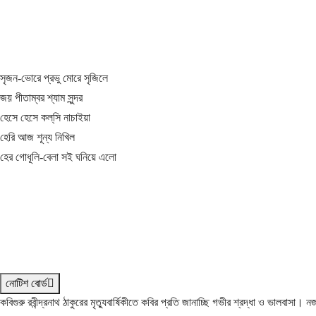
সৃজন-ভোরে প্রভু মোরে সৃজিলে
জয় পীতাম্বর শ্যাম সুন্দর
হেসে হেসে কল্‌সি নাচাইয়া
হেরি আজ শূন্য নিখিল
হের গোধূলি-বেলা সই ঘনিয়ে এলো
নোটিশ বোর্ড
কবিগুরু রবীন্দ্রনাথ ঠাকুরের মৃত্যুবার্ষিকীতে কবির প্রতি জানাচ্ছি গভীর শ্রদ্ধা ও ভালবাসা।