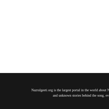
Nazrulgeeti.org is the largest portal in the world about 
and unknown stories behind the song, eve