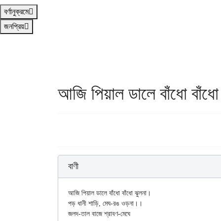
বর্ণানুক্রমে
জনপ্রিয়
আজি পিয়াল ডালে বাঁধো বাঁধো
বাণী
আজি পিয়াল ডালে বাঁধো বাঁধো ঝুলনা।

পড় ধানী শাড়ি, মেঘ-রঙ ওড়না।।

জলদ-তাল বাজে শ্রাবণ-মেঘে
