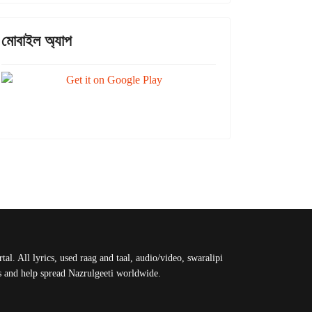
মোবাইল অ্যাপ
al. All lyrics, used raag and taal, audio/video, swaralipi
us and help spread Nazrulgeeti worldwide.