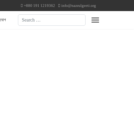
+880 191 1219362
info@nazrulgeeti.org
Search
াযোগ