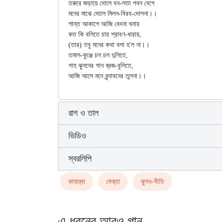
তরুরে জড়ায়ে দোলে বন-লতা পবন বেগে

মনের মাঝে দোলে মিলন-বিরহ-দোলনা।।

শান্ত আকাশে আজি বেদনা ঘনায়

কত কি বলিতে চায় শ্রাবণ-ধারায়,

(তার) তবু মনের কথা বলা হ'ল না।।

তমাল-কুঞ্জে চল চল দুলিতে,

গাহ ঝুলনের গান ব্রজ-বুলিতে,

রাগ ও তাল
ভিডিও
স্বরলিপি
কাহার্‌বা
ফের্‌তা
ঝুলন-গীতি
এ ধরনের আরও গান