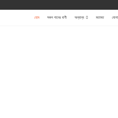
হোম
সকল গানের বাণী
অন্যান্য
মতামত
যোগ