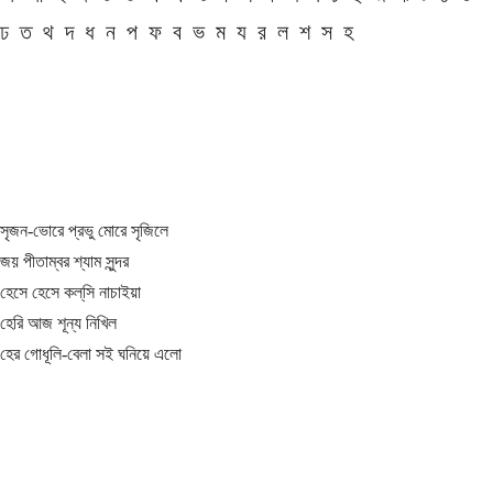
ঢ
ত
থ
দ
ধ
ন
প
ফ
ব
ভ
ম
য
র
ল
শ
স
হ
সৃজন-ভোরে প্রভু মোরে সৃজিলে
জয় পীতাম্বর শ্যাম সুন্দর
হেসে হেসে কল্‌সি নাচাইয়া
হেরি আজ শূন্য নিখিল
হের গোধূলি-বেলা সই ঘনিয়ে এলো