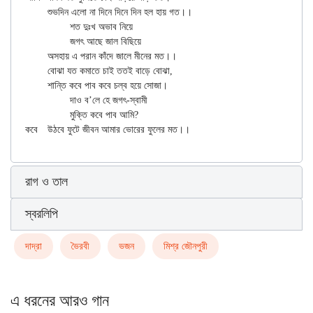
	শুভদিন এলো না দিনে দিনে দিন হল হায় গত।।

		শত দুঃখ অভাব নিয়ে

		জগৎ আছে জাল বিছিয়ে

	অসহায় এ পরান কাঁদে জালে মীনের মত।।

	বোঝা যত কমাতে চাই ততই বাড়ে বোঝা,

	শান্তি কবে পাব কবে চল্‌ব হয়ে সোজা।

		দাও ব’লে হে জগৎ-স্বামী

		মুক্তি কবে পাব আমি?

রাগ ও তাল
স্বরলিপি
দাদ্‌রা
ভৈরবী
ভজন
মিশ্র জৌনপুরী
এ ধরনের আরও গান