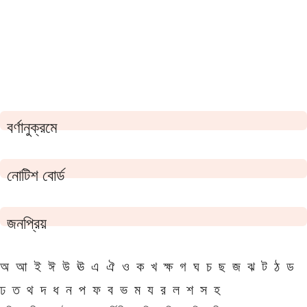
বর্ণানুক্রমে
নোটিশ বোর্ড
জনপ্রিয়
অ
আ
ই
ঈ
উ
ঊ
এ
ঐ
ও
ক
খ
ক্ষ
গ
ঘ
চ
ছ
জ
ঝ
ট
ঠ
ড
ঢ
ত
থ
দ
ধ
ন
প
ফ
ব
ভ
ম
য
র
ল
শ
স
হ