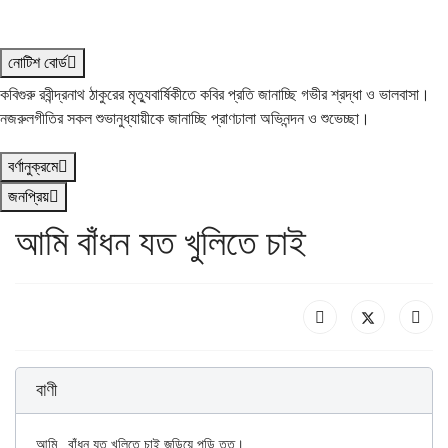
নোটিশ বোর্ড
কবিগুরু রবীন্দ্রনাথ ঠাকুরের মৃত্যুবার্ষিকীতে কবির প্রতি জানাচ্ছি গভীর শ্রদ্ধা ও ভালবাসা।
নজরুলগীতির সকল শুভানুধ্যায়ীকে জানাচ্ছি প্রাণঢালা অভিনন্দন ও শুভেচ্ছা।
বর্ণানুক্রমে
জনপ্রিয়
আমি বাঁধন যত খুলিতে চাই
বাণী
আমি	বাঁধন যত খুলিতে চাই জড়িয়ে পড়ি তত।
