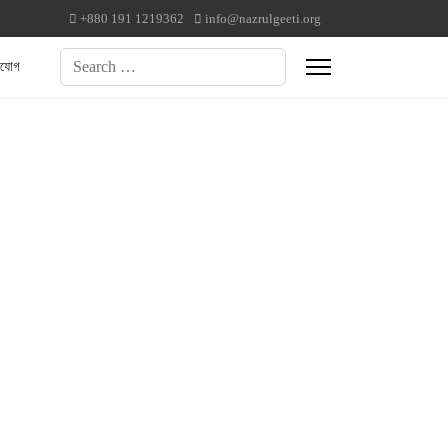
+880 191 1219362
info@nazrulgeeti.org
Search
াযোগ