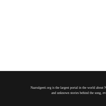
Nazrulgeeti.org is the largest portal in the world about 
and unknown stories behind the song, eve