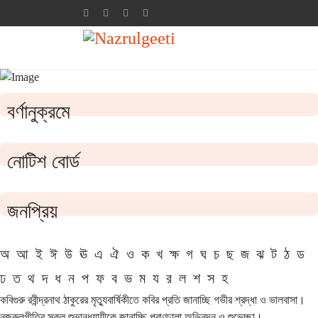
বর্ণানুক্রমে
নোটিশ বোর্ড
জনপ্রিয়
অ
আ
ই
ঈ
উ
ঊ
এ
ঐ
ও
ক
খ
ক্ষ
গ
ঘ
চ
ছ
জ
ঝ
ট
ঠ
ড
ঢ
ত
থ
দ
ধ
ন
প
ফ
ব
ভ
ম
য
র
ল
শ
স
হ
কবিগুরু রবীন্দ্রনাথ ঠাকুরের মৃত্যুবার্ষিকীতে কবির প্রতি জানাচ্ছি গভীর শ্রদ্ধা ও ভালবাসা।
নজরুলগীতির সকল শুভানুধ্যায়ীকে জানাচ্ছি প্রাণঢালা অভিনন্দন ও শুভেচ্ছা।