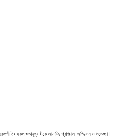
 নজরুলগীতির সকল শুভানুধ্যায়ীকে জানাচ্ছি প্রাণঢালা অভিনন্দন ও শুভেচ্ছা।