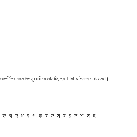
 নজরুলগীতির সকল শুভানুধ্যায়ীকে জানাচ্ছি প্রাণঢালা অভিনন্দন ও শুভেচ্ছা।
ত
থ
দ
ধ
ন
প
ফ
ব
ভ
ম
য
র
ল
শ
স
হ