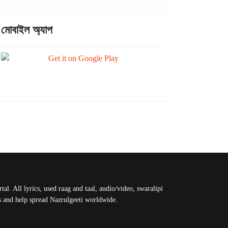
মোবাইল অ্যাপ
al. All lyrics, used raag and taal, audio/video, swaralipi
us and help spread Nazrulgeeti worldwide.