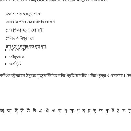
শুকনো পাতার নূপুর পায়ে
আমার আপনার চেয়ে আপন যে জন
মোর প্রিয়া হবে এসো রানী
খেলিছ এ বিশ্ব লয়ে
রুম্ ঝুম্ ঝুম্ ঝুম্ রুম্ ঝুম্ ঝুম্
নোটিশ বোর্ড
বর্ণানুক্রমে
জনপ্রিয়
কবিগুরু রবীন্দ্রনাথ ঠাকুরের মৃত্যুবার্ষিকীতে কবির প্রতি জানাচ্ছি গভীর শ্রদ্ধা ও ভালবাসা।
অ
আ
ই
ঈ
উ
ঊ
এ
ঐ
ও
ক
খ
ক্ষ
গ
ঘ
চ
ছ
জ
ঝ
ট
ঠ
ড
ঢ