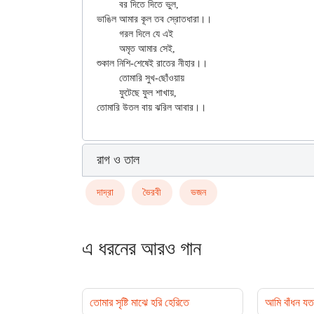
	বর দিতে দিতে ভুল,

ভাঙিল আমার কূল তব স্রোতধারা।।

	গরল দিলে যে এই

	অমৃত আমার সেই,

শুকাল নিশি-শেষেই রাতের নীহার।।

	তোমারি সুখ-ছোঁওয়ায়

	ফুটেছে ফুল শাখায়,

রাগ ও তাল
দাদ্‌রা
ভৈরবী
ভজন
এ ধরনের আরও গান
তোমার সৃষ্টি মাঝে হরি হেরিতে
আমি বাঁধন যত