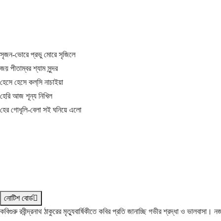
সৃজন-ভোরে প্রভু মোরে সৃজিলে
জয় পীতাম্বর শ্যাম সুন্দর
হেসে হেসে কল্‌সি নাচাইয়া
হেরি আজ শূন্য নিখিল
হের গোধূলি-বেলা সই ঘনিয়ে এলো
নোটিশ বোর্ড
কবিগুরু রবীন্দ্রনাথ ঠাকুরের মৃত্যুবার্ষিকীতে কবির প্রতি জানাচ্ছি গভীর শ্রদ্ধা ও ভালবাসা।