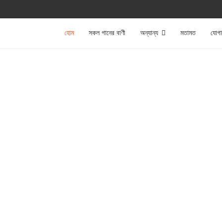
হোম
সকল গানের বাণী
অন্যান্য
মতামত
যোগ