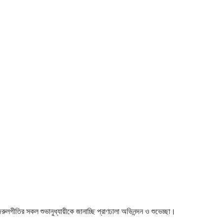
 নজরুলগীতির সকল শুভানুধ্যায়ীকে জানাচ্ছি প্রাণঢালা অভিনন্দন ও শুভেচ্ছা।