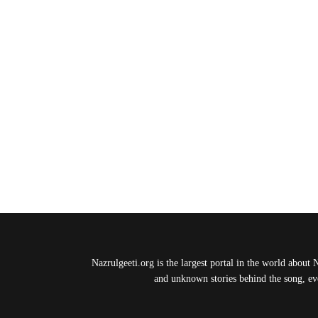
Nazrulgeeti.org is the largest portal in the world about 
and unknown stories behind the song, eve