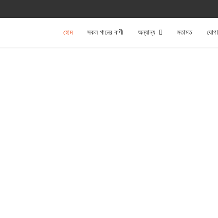
হোম
সকল গানের বাণী
অন্যান্য
মতামত
যোগ