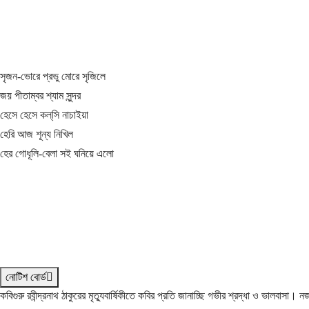
সৃজন-ভোরে প্রভু মোরে সৃজিলে
জয় পীতাম্বর শ্যাম সুন্দর
হেসে হেসে কল্‌সি নাচাইয়া
হেরি আজ শূন্য নিখিল
হের গোধূলি-বেলা সই ঘনিয়ে এলো
নোটিশ বোর্ড
কবিগুরু রবীন্দ্রনাথ ঠাকুরের মৃত্যুবার্ষিকীতে কবির প্রতি জানাচ্ছি গভীর শ্রদ্ধা ও ভালবাসা।