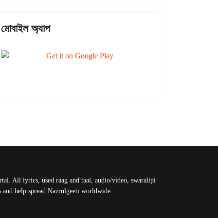
মোবাইল অ্যাপ
al. All lyrics, used raag and taal, audio/video, swaralipi
us and help spread Nazrulgeeti worldwide.