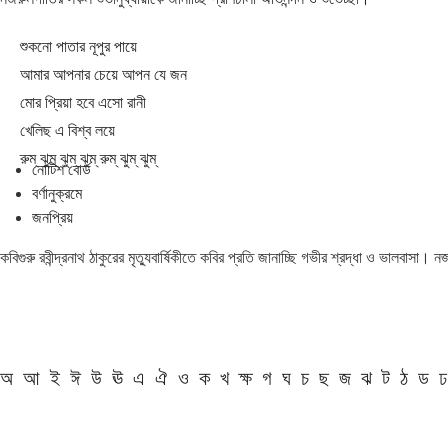
শুকনো পাতার নূপুর পায়ে
আমার আপনার চেয়ে আপন যে জন
মোর প্রিয়া হবে এসো রানী
খেলিছ এ বিশ্ব লয়ে
রুম্ ঝুম্ ঝুম্ ঝুম্ রুম্ ঝুম্ ঝুম্
নোটিশ বোর্ড
বর্ণানুক্রমে
জনপ্রিয়
কবিগুরু রবীন্দ্রনাথ ঠাকুরের মৃত্যুবার্ষিকীতে কবির প্রতি জানাচ্ছি গভীর শ্রদ্ধা ও ভালবাসা।
অ
আ
ই
ঈ
উ
ঊ
এ
ঐ
ও
ক
খ
ক্ষ
গ
ঘ
চ
ছ
জ
ঝ
ট
ঠ
ড
ঢ