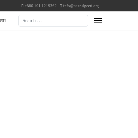
+880 191 1219362
info@nazrulgeeti.org
Search
াযোগ