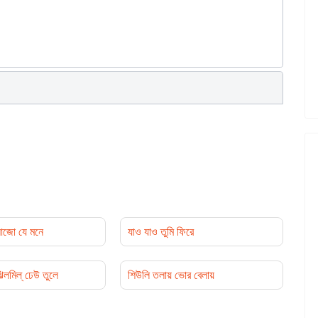
আজো যে মনে
যাও যাও তুমি ফিরে
ঝিলমিল্ ঢেউ তুলে
শিউলি তলায় ভোর বেলায়