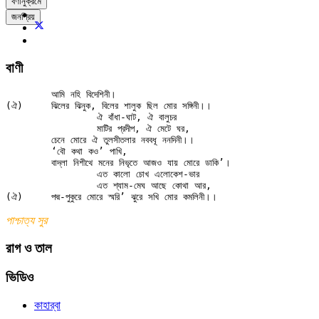
বর্ণানুক্রমে
জনপ্রিয়
বাণী
	আমি নহি বিদেশিনী।

(ঐ)	ঝিলের ঝিনুক, বিলের শালুক ছিল মোর সঙ্গিনী।।

		ঐ বাঁধা-ঘাট, ঐ বালুচর

		মাটির প্রদীপ, ঐ মেটে ঘর,

	চেনে মোরে ঐ তুলসীতলার নববধূ ননদিনী।।

	‘বৌ কথা কও’ পাখি,

	বাদ্‌লা নিশীথে মনের নিভৃতে আজও যায় মোরে ডাকি’।

		এত কালো চোখ এলোকেশ-ভার

		এত শ্যাম-মেঘ আছে কোথা আর,

পাশ্চাত্য সুর
রাগ ও তাল
ভিডিও
কাহার্‌বা