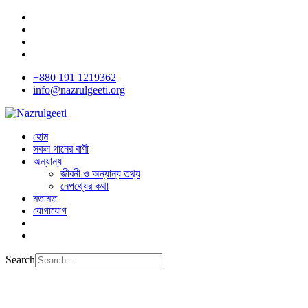
+880 191 1219362
info@nazrulgeeti.org
হোম
সকল গানের বাণী
অন্যান্য
জীবনী ও অন্যান্য তথ্য
নেপথ্যের কথা
মতামত
যোগাযোগ
Search