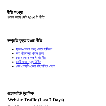
গীতি সংখ্যা
এখানে আছে মোট
২১১৫
টি গীতি
সম্প্রতি যুক্ত হওয়া গীতি
সৃজন-ভোরে প্রভু মোরে সৃজিলে
জয় পীতাম্বর শ্যাম সুন্দর
হেসে হেসে কল্‌সি নাচাইয়া
হেরি আজ শূন্য নিখিল
হের গোধূলি-বেলা সই ঘনিয়ে এলো
ওয়েবসাইট ট্রাফিক
Website Traffic (Last 7 Days)