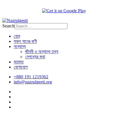
Search
হোম
সকল গানের বাণী
অন্যান্য
জীবনী ও অন্যান্য তথ্য
নেপথ্যের কথা
মতামত
যোগাযোগ
+880 191 1219362
info@nazrulgeeti.org