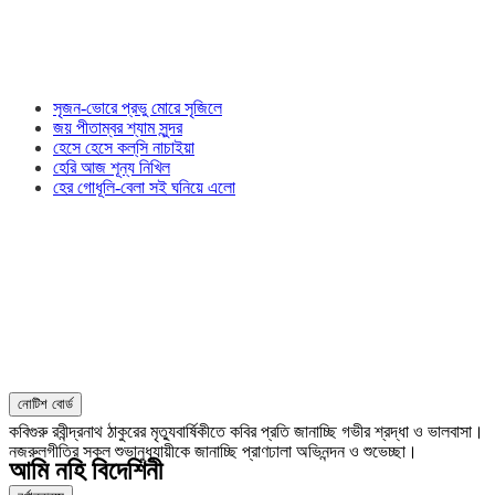
সৃজন-ভোরে প্রভু মোরে সৃজিলে
জয় পীতাম্বর শ্যাম সুন্দর
হেসে হেসে কল্‌সি নাচাইয়া
হেরি আজ শূন্য নিখিল
হের গোধূলি-বেলা সই ঘনিয়ে এলো
নোটিশ বোর্ড
কবিগুরু রবীন্দ্রনাথ ঠাকুরের মৃত্যুবার্ষিকীতে কবির প্রতি জানাচ্ছি গভীর শ্রদ্ধা ও ভালবাসা।
নজরুলগীতির সকল শুভানুধ্যায়ীকে জানাচ্ছি প্রাণঢালা অভিনন্দন ও শুভেচ্ছা।
আমি নহি বিদেশিনী