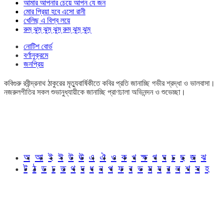
আমার আপনার চেয়ে আপন যে জন
মোর প্রিয়া হবে এসো রানী
খেলিছ এ বিশ্ব লয়ে
রুম্ ঝুম্ ঝুম্ ঝুম্ রুম্ ঝুম্ ঝুম্
নোটিশ বোর্ড
বর্ণানুক্রমে
জনপ্রিয়
কবিগুরু রবীন্দ্রনাথ ঠাকুরের মৃত্যুবার্ষিকীতে কবির প্রতি জানাচ্ছি গভীর শ্রদ্ধা ও ভালবাসা।
নজরুলগীতির সকল শুভানুধ্যায়ীকে জানাচ্ছি প্রাণঢালা অভিনন্দন ও শুভেচ্ছা।
অ
আ
ই
ঈ
উ
ঊ
এ
ঐ
ও
ক
খ
ক্ষ
গ
ঘ
চ
ছ
জ
ঝ
ট
ঠ
ড
ঢ
ত
থ
দ
ধ
ন
প
ফ
ব
ভ
ম
য
র
ল
শ
স
হ