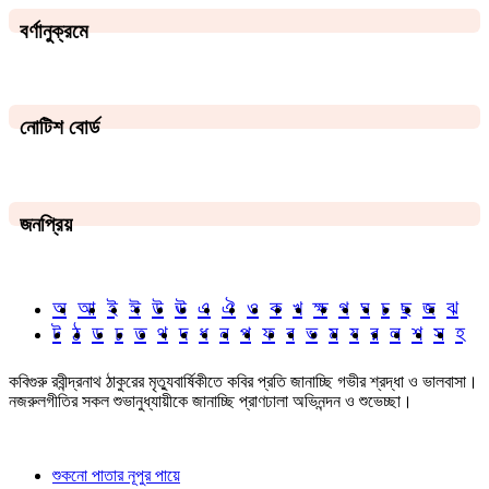
বর্ণানুক্রমে
নোটিশ বোর্ড
জনপ্রিয়
অ
আ
ই
ঈ
উ
ঊ
এ
ঐ
ও
ক
খ
ক্ষ
গ
ঘ
চ
ছ
জ
ঝ
ট
ঠ
ড
ঢ
ত
থ
দ
ধ
ন
প
ফ
ব
ভ
ম
য
র
ল
শ
স
হ
কবিগুরু রবীন্দ্রনাথ ঠাকুরের মৃত্যুবার্ষিকীতে কবির প্রতি জানাচ্ছি গভীর শ্রদ্ধা ও ভালবাসা।
নজরুলগীতির সকল শুভানুধ্যায়ীকে জানাচ্ছি প্রাণঢালা অভিনন্দন ও শুভেচ্ছা।
শুকনো পাতার নূপুর পায়ে