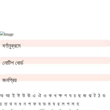
বর্ণানুক্রমে
নোটিশ বোর্ড
জনপ্রিয়
অ
আ
ই
ঈ
উ
ঊ
এ
ঐ
ও
ক
খ
ক্ষ
গ
ঘ
চ
ছ
জ
ঝ
ট
ঠ
ড
ঢ
ত
থ
দ
ধ
ন
প
ফ
ব
ভ
ম
য
র
ল
শ
স
হ