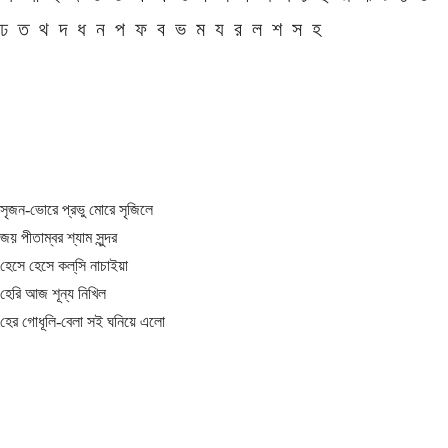
ঢ
ত
থ
দ
ধ
ন
প
ফ
ব
ভ
ম
য
র
ল
শ
স
হ
সৃজন-ভোরে প্রভু মোরে সৃজিলে
জয় পীতাম্বর শ্যাম সুন্দর
হেসে হেসে কল্‌সি নাচাইয়া
হেরি আজ শূন্য নিখিল
হের গোধূলি-বেলা সই ঘনিয়ে এলো