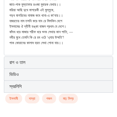
জাত-পাক মুস্তাফার রওজা মুবারক যেথায়।।

মরিয়া আছি দুখে মাশরেকী এই মুল্লুকে,

পড়ব মাগরিবের নামাজ কবে খানা-এ কা'বায়।।

হজরতের নাম তসবি করে যাব রে মিসকিন বেশে

ইসলামের ঐ দ্বীনী ডঙ্কা বাজল প্রথম যে দেশে।

কাঁদব ধরে মাজার শরীফ ধরে শুনব সেথায় কান পাতি, —

নবীর মুখে তেমনি কি রে রব ওঠে 'এ্যায় উম্মতি'!

রাগ ও তাল
ভিডিও
স্বরলিপি
ইসলামী
দাদ্‌রা
গজল
মাঢ় মিশ্র