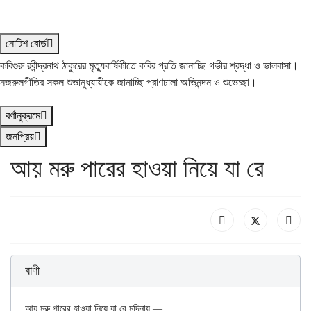
নোটিশ বোর্ড
কবিগুরু রবীন্দ্রনাথ ঠাকুরের মৃত্যুবার্ষিকীতে কবির প্রতি জানাচ্ছি গভীর শ্রদ্ধা ও ভালবাসা।
নজরুলগীতির সকল শুভানুধ্যায়ীকে জানাচ্ছি প্রাণঢালা অভিনন্দন ও শুভেচ্ছা।
বর্ণানুক্রমে
জনপ্রিয়
আয় মরু পারের হাওয়া নিয়ে যা রে
বাণী
আয় মরু পারের হাওয়া নিয়ে যা রে মদিনায় —
