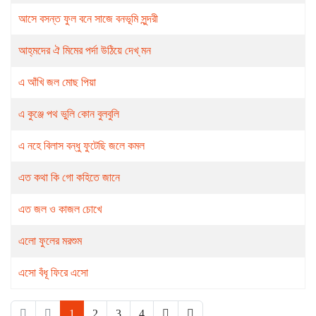
আসে বসন্ত ফুল বনে সাজে বনভূমি সুন্দরী
আহ্‌মদের ঐ মিমের পর্দা উঠিয়ে দেখ্ মন
এ আঁখি জল মোছ পিয়া
এ কুঞ্জে পথ ভুলি কোন বুলবুলি
এ নহে বিলাস বন্ধু ফুটেছি জলে কমল
এত কথা কি গো কহিতে জানে
এত জল ও কাজল চোখে
এলো ফুলের মরশুম
এসো বঁধূ ফিরে এসো
1
2
3
4