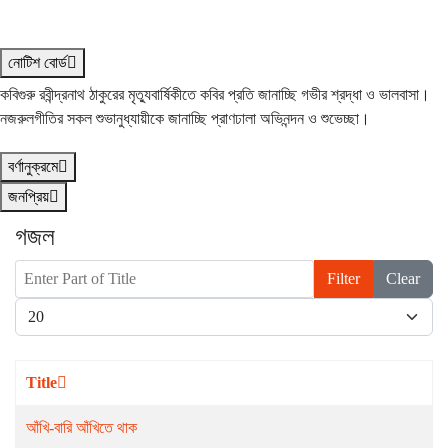
নোটিশ বোর্ড
কবিগুরু রবীন্দ্রনাথ ঠাকুরের মৃত্যুবার্ষিকীতে কবির প্রতি জানাচ্ছি গভীর শ্রদ্ধা ও ভালবাসা।
নজরুলগীতির সকল শুভানুধ্যায়ীকে জানাচ্ছি প্রাণঢালা অভিনন্দন ও শুভেচ্ছা।
বর্ণানুক্রমে
জনপ্রিয়
গজল
Enter Part of Title
Filter
Clear
Display #
Title
আঁখি-বারি আঁখিতে থাক