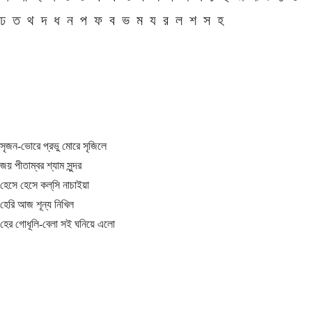
ঢ
ত
থ
দ
ধ
ন
প
ফ
ব
ভ
ম
য
র
ল
শ
স
হ
সৃজন-ভোরে প্রভু মোরে সৃজিলে
জয় পীতাম্বর শ্যাম সুন্দর
হেসে হেসে কল্‌সি নাচাইয়া
হেরি আজ শূন্য নিখিল
হের গোধূলি-বেলা সই ঘনিয়ে এলো