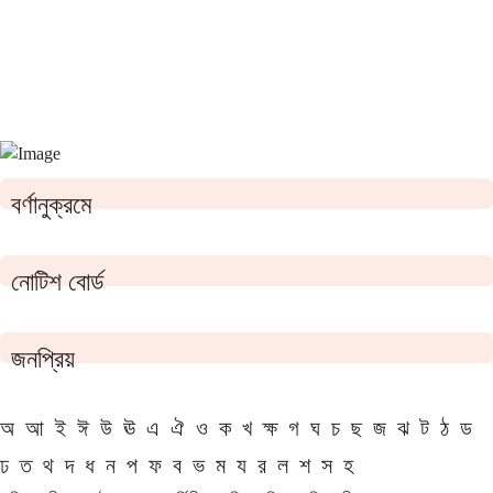
বর্ণানুক্রমে
নোটিশ বোর্ড
জনপ্রিয়
অ
আ
ই
ঈ
উ
ঊ
এ
ঐ
ও
ক
খ
ক্ষ
গ
ঘ
চ
ছ
জ
ঝ
ট
ঠ
ড
ঢ
ত
থ
দ
ধ
ন
প
ফ
ব
ভ
ম
য
র
ল
শ
স
হ