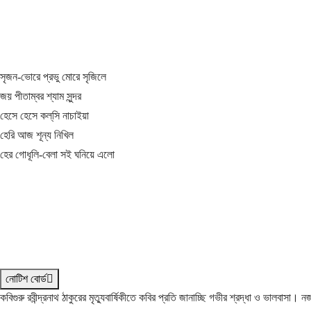
সৃজন-ভোরে প্রভু মোরে সৃজিলে
জয় পীতাম্বর শ্যাম সুন্দর
হেসে হেসে কল্‌সি নাচাইয়া
হেরি আজ শূন্য নিখিল
হের গোধূলি-বেলা সই ঘনিয়ে এলো
নোটিশ বোর্ড
কবিগুরু রবীন্দ্রনাথ ঠাকুরের মৃত্যুবার্ষিকীতে কবির প্রতি জানাচ্ছি গভীর শ্রদ্ধা ও ভালবাসা।