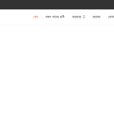
হোম
সকল গানের বাণী
অন্যান্য
মতামত
যোগ