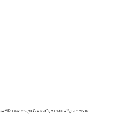
 নজরুলগীতির সকল শুভানুধ্যায়ীকে জানাচ্ছি প্রাণঢালা অভিনন্দন ও শুভেচ্ছা।