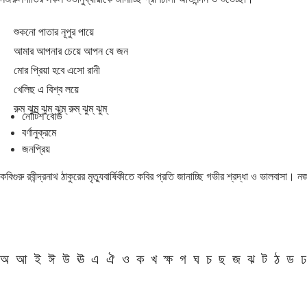
শুকনো পাতার নূপুর পায়ে
আমার আপনার চেয়ে আপন যে জন
মোর প্রিয়া হবে এসো রানী
খেলিছ এ বিশ্ব লয়ে
রুম্ ঝুম্ ঝুম্ ঝুম্ রুম্ ঝুম্ ঝুম্
নোটিশ বোর্ড
বর্ণানুক্রমে
জনপ্রিয়
কবিগুরু রবীন্দ্রনাথ ঠাকুরের মৃত্যুবার্ষিকীতে কবির প্রতি জানাচ্ছি গভীর শ্রদ্ধা ও ভালবাসা।
অ
আ
ই
ঈ
উ
ঊ
এ
ঐ
ও
ক
খ
ক্ষ
গ
ঘ
চ
ছ
জ
ঝ
ট
ঠ
ড
ঢ