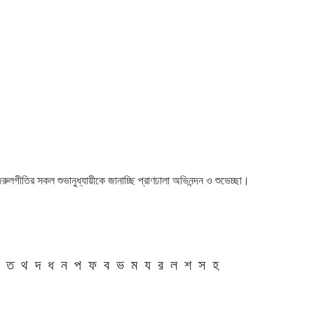
 নজরুলগীতির সকল শুভানুধ্যায়ীকে জানাচ্ছি প্রাণঢালা অভিনন্দন ও শুভেচ্ছা।
ত
থ
দ
ধ
ন
প
ফ
ব
ভ
ম
য
র
ল
শ
স
হ