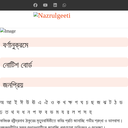
বর্ণানুক্রমে
নোটিশ বোর্ড
জনপ্রিয়
অ
আ
ই
ঈ
উ
ঊ
এ
ঐ
ও
ক
খ
ক্ষ
গ
ঘ
চ
ছ
জ
ঝ
ট
ঠ
ড
ঢ
ত
থ
দ
ধ
ন
প
ফ
ব
ভ
ম
য
র
ল
শ
স
হ
কবিগুরু রবীন্দ্রনাথ ঠাকুরের মৃত্যুবার্ষিকীতে কবির প্রতি জানাচ্ছি গভীর শ্রদ্ধা ও ভালবাসা।
নজরুলগীতির সকল শুভানুধ্যায়ীকে জানাচ্ছি প্রাণঢালা অভিনন্দন ও শুভেচ্ছা।