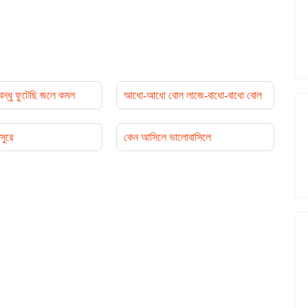
বন্ধু ফুটেছি জলে কমল
আধো-আধো বোল লাজে-বাধো-বাধো বোল
সুরে
কেন আসিলে ভালোবাসিলে