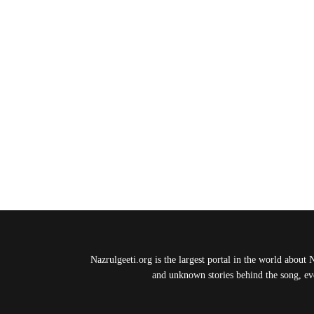
Nazrulgeeti.org is the largest portal in the world about 
and unknown stories behind the song, eve