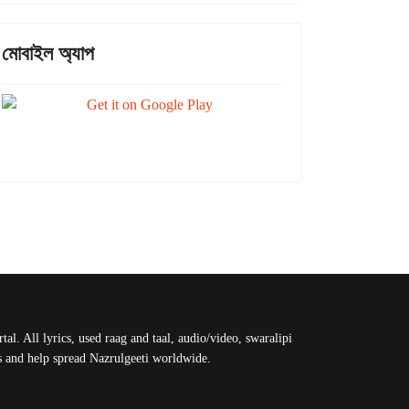
মোবাইল অ্যাপ
al. All lyrics, used raag and taal, audio/video, swaralipi
us and help spread Nazrulgeeti worldwide.