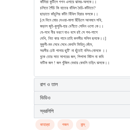
কাঁদিয়া কুটিলে গগন এলায়ে ঝামর-অলকে।।

চলিতে পৈঁচি কি হাতের বাঁধিল বৈচি-কাঁটাতে?

ছাড়াতে কাঁচুলির কাঁটা বিঁধিল হিয়ার ফলকে।।

[যে দিনে মোর দেওয়া-মালা ছিঁড়িলে আনমনে সখি,

জড়াল জুই-কুসুমি-হার বেণীতে সেদিন ওলো কে।।

যে-পথে নীর ভরণে যাও বসে রই সে পথ-পাশে

দেখি, নিত কার পানে চাহি কলসীর সলিল ছলকে।।]

মুকুলী-মন সেধে সেধে কেবলি ফিরিনু কেঁদে,

সরসীর ঢেউ পালায় ছুটি' না ছুঁতেই নলিন-নোলকে ।।

বুকে তোর সাত সাগরের জল, পিপাসা মিটল না কবি

রাগ ও তাল
ভিডিও
স্বরলিপি
কাহার্‌বা
গজল
মান্দ্‌