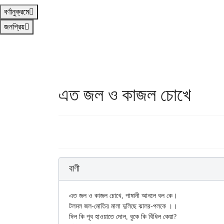
বর্ণানুক্রমে
জনপ্রিয়
এত জল ও কাজল চোখে
বাণী
এত জল ও কাজল চোখে, পাষানী আনলে বল কে।

টলমল জল-মোতির মালা দুলিছে ঝালর-পলকে ।।

দিল কি পূব হাওয়াতে দোল, বুকে কি বিঁধিল কেয়া?
