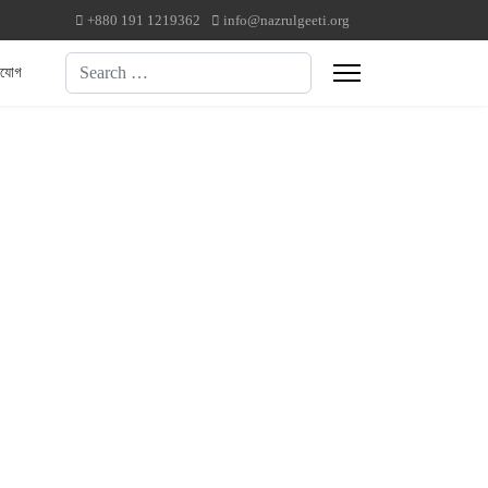
+880 191 1219362
info@nazrulgeeti.org
Search
াযোগ