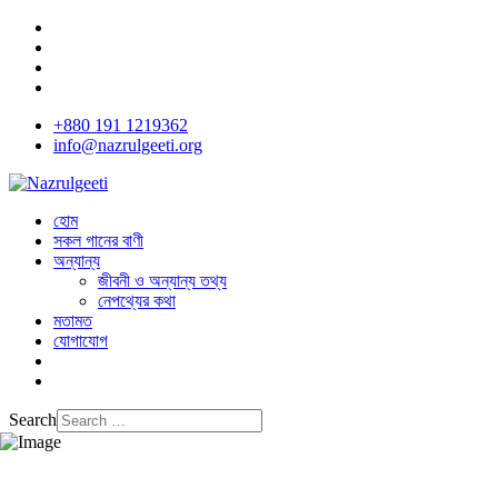
+880 191 1219362
info@nazrulgeeti.org
হোম
সকল গানের বাণী
অন্যান্য
জীবনী ও অন্যান্য তথ্য
নেপথ্যের কথা
মতামত
যোগাযোগ
Search