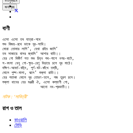
বর্ণানুক্রমে
জনপ্রিয়
বাণী
এসো এসো তব যাত্রা-পথে

শুভ বিজয়-রথে ডাকে দূর-সাথি।

মোরা তোমার লাগি’, হেথা রহিব জাগি’

তব সাজায়ে বাসর জ্বালি’ আশার বাতি।।

হের গো বিকীর্ণ শত শুভ চিহ্ন পথ-পাশে নগর-বাটে,

স-বৎসা ধেনু গো-ক্ষুর-রেণু উড়ায়ে চলে দূর মাঠে।

দক্ষিণ-আবর্ত-বহ্নি, পূর্ণ-ঘট-কাঁখে তম্বী,

দোলে পুষ্প-মালা, ঝলে’ শুক্লা রাতি।।

হের পতাকা দোলে দূর তোরণ-তলে, গজ তুরগ চলে।

শুক্লা ধানের হের মঞ্জরী ঐ, এসো কল্যাণী গো,

নাটক : ‘সাবিত্রী’
রাগ ও তাল
কাওয়ালি
টোড়ি