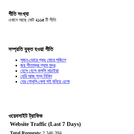
গীতি সংখ্যা
এখানে আছে মোট
২১১৫
টি গীতি
সম্প্রতি যুক্ত হওয়া গীতি
সৃজন-ভোরে প্রভু মোরে সৃজিলে
জয় পীতাম্বর শ্যাম সুন্দর
হেসে হেসে কল্‌সি নাচাইয়া
হেরি আজ শূন্য নিখিল
হের গোধূলি-বেলা সই ঘনিয়ে এলো
ওয়েবসাইট ট্রাফিক
Website Traffic (Last 7 Days)
Total Requests:
2,346,394