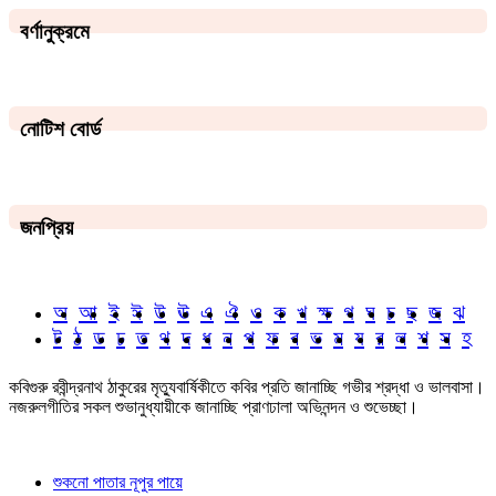
বর্ণানুক্রমে
নোটিশ বোর্ড
জনপ্রিয়
অ
আ
ই
ঈ
উ
ঊ
এ
ঐ
ও
ক
খ
ক্ষ
গ
ঘ
চ
ছ
জ
ঝ
ট
ঠ
ড
ঢ
ত
থ
দ
ধ
ন
প
ফ
ব
ভ
ম
য
র
ল
শ
স
হ
কবিগুরু রবীন্দ্রনাথ ঠাকুরের মৃত্যুবার্ষিকীতে কবির প্রতি জানাচ্ছি গভীর শ্রদ্ধা ও ভালবাসা।
নজরুলগীতির সকল শুভানুধ্যায়ীকে জানাচ্ছি প্রাণঢালা অভিনন্দন ও শুভেচ্ছা।
শুকনো পাতার নূপুর পায়ে