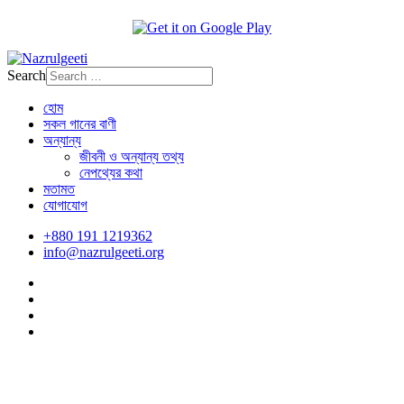
Search
হোম
সকল গানের বাণী
অন্যান্য
জীবনী ও অন্যান্য তথ্য
নেপথ্যের কথা
মতামত
যোগাযোগ
+880 191 1219362
info@nazrulgeeti.org