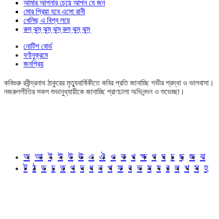
আমার আপনার চেয়ে আপন যে জন
মোর প্রিয়া হবে এসো রানী
খেলিছ এ বিশ্ব লয়ে
রুম্ ঝুম্ ঝুম্ ঝুম্ রুম্ ঝুম্ ঝুম্
নোটিশ বোর্ড
বর্ণানুক্রমে
জনপ্রিয়
কবিগুরু রবীন্দ্রনাথ ঠাকুরের মৃত্যুবার্ষিকীতে কবির প্রতি জানাচ্ছি গভীর শ্রদ্ধা ও ভালবাসা।
নজরুলগীতির সকল শুভানুধ্যায়ীকে জানাচ্ছি প্রাণঢালা অভিনন্দন ও শুভেচ্ছা।
অ
আ
ই
ঈ
উ
ঊ
এ
ঐ
ও
ক
খ
ক্ষ
গ
ঘ
চ
ছ
জ
ঝ
ট
ঠ
ড
ঢ
ত
থ
দ
ধ
ন
প
ফ
ব
ভ
ম
য
র
ল
শ
স
হ