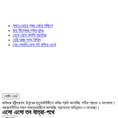
সৃজন-ভোরে প্রভু মোরে সৃজিলে
জয় পীতাম্বর শ্যাম সুন্দর
হেসে হেসে কল্‌সি নাচাইয়া
হেরি আজ শূন্য নিখিল
হের গোধূলি-বেলা সই ঘনিয়ে এলো
নোটিশ বোর্ড
কবিগুরু রবীন্দ্রনাথ ঠাকুরের মৃত্যুবার্ষিকীতে কবির প্রতি জানাচ্ছি গভীর শ্রদ্ধা ও ভালবাসা।
নজরুলগীতির সকল শুভানুধ্যায়ীকে জানাচ্ছি প্রাণঢালা অভিনন্দন ও শুভেচ্ছা।
এসো এসো তব যাত্রা-পথে