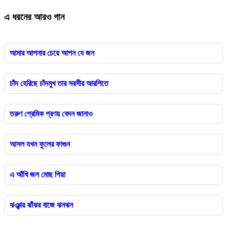
এ ধরনের আরও গান
আমার আপনার চেয়ে আপন যে জন
চাঁদ হেরিছে চাঁদমুখ তার সরসীর আরশিতে
তরুণ প্রেমিক প্রণয় বেদন জানাও
আসল যখন ফুলের ফাগুন
এ আঁখি জল মোছ পিয়া
ঝঞ্ঝার ঝাঁঝর বাজে ঝনঝন