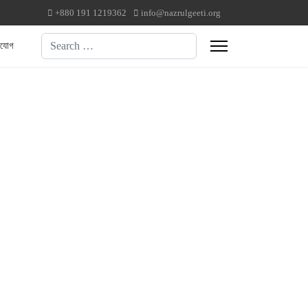
+880 191 1219362
info@nazrulgeeti.org
Search
াযোগ