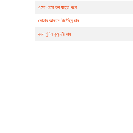
এসো এসো তব যাত্রা-পথে
তোমার আকাশে উঠেছিনু চাঁদ
নয়ন মুদিল কুমুদিনী হায়