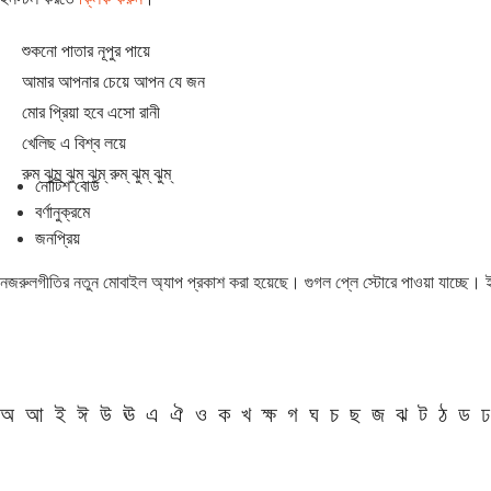
শুকনো পাতার নূপুর পায়ে
আমার আপনার চেয়ে আপন যে জন
মোর প্রিয়া হবে এসো রানী
খেলিছ এ বিশ্ব লয়ে
রুম্ ঝুম্ ঝুম্ ঝুম্ রুম্ ঝুম্ ঝুম্
নোটিশ বোর্ড
বর্ণানুক্রমে
জনপ্রিয়
নজরুলগীতির নতুন মোবাইল অ্যাপ প্রকাশ করা হয়েছে। গুগল প্লে স্টোরে পাওয়া যাচ্ছে।
অ
আ
ই
ঈ
উ
ঊ
এ
ঐ
ও
ক
খ
ক্ষ
গ
ঘ
চ
ছ
জ
ঝ
ট
ঠ
ড
ঢ