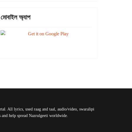
মোবাইল অ্যাপ
al. All lyrics, used raag and taal, audio/video, swaralipi
us and help spread Nazrulgeeti worldwide.