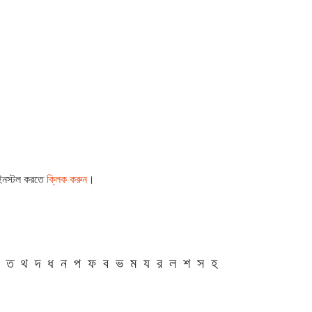
 ইনস্টল করতে
ক্লিক করুন
।
ত
থ
দ
ধ
ন
প
ফ
ব
ভ
ম
য
র
ল
শ
স
হ