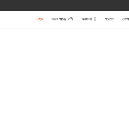
হোম
সকল গানের বাণী
অন্যান্য
মতামত
যোগ