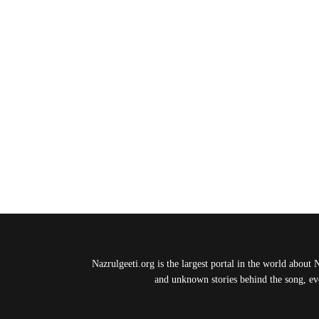
Nazrulgeeti.org is the largest portal in the world about 
and unknown stories behind the song, eve