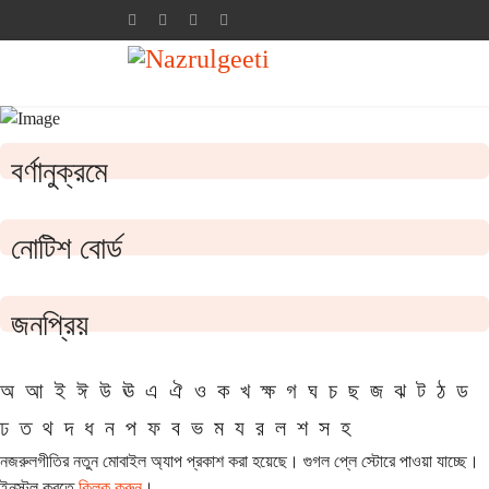
বর্ণানুক্রমে
নোটিশ বোর্ড
জনপ্রিয়
অ
আ
ই
ঈ
উ
ঊ
এ
ঐ
ও
ক
খ
ক্ষ
গ
ঘ
চ
ছ
জ
ঝ
ট
ঠ
ড
ঢ
ত
থ
দ
ধ
ন
প
ফ
ব
ভ
ম
য
র
ল
শ
স
হ
নজরুলগীতির নতুন মোবাইল অ্যাপ প্রকাশ করা হয়েছে। গুগল প্লে স্টোরে পাওয়া যাচ্ছে।
ইনস্টল করতে
ক্লিক করুন
।