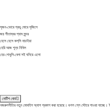
সৃজন-ভোরে প্রভু মোরে সৃজিলে
জয় পীতাম্বর শ্যাম সুন্দর
হেসে হেসে কল্‌সি নাচাইয়া
হেরি আজ শূন্য নিখিল
হের গোধূলি-বেলা সই ঘনিয়ে এলো
নোটিশ বোর্ড
নজরুলগীতির নতুন মোবাইল অ্যাপ প্রকাশ করা হয়েছে। গুগল প্লে স্টোরে পাওয়া যাচ্ছে।