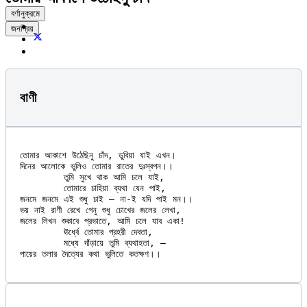
বর্ণানুক্রমে
জনপ্রিয়
বাণী
তোমার আকাশে উঠেছিনু চাঁদ, ডুবিয়া যাই এখন।

দিনের আলোকে ভুলিও তোমার রাতের দুঃস্বপন।।

	তুমি সুখে থাক আমি চলে যাই,

	তোমারে চাহিয়া ব্যথা যেন পাই,

জনমে জনমে এই শুধু চাই — না-ই যদি পাই মন।।

ভয় নাই রাণী রেখে গেনু শুধু চোখের জলের লেখা,

জলের লিখন শুকাবে প্রভাতে, আমি চলে যাব একা!

	ঊর্ধ্বে তোমার প্রহরী দেবতা,

	মধ্যে দাঁড়ায়ে তুমি ব্যথাহতা, —
