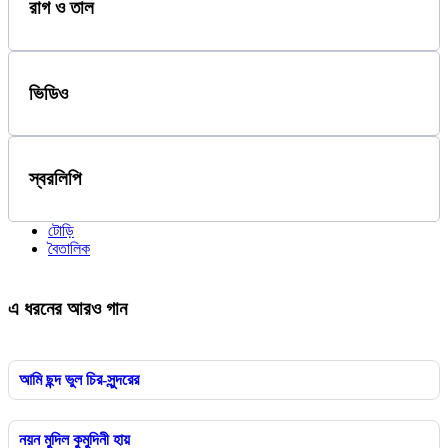
রাগ ও তাল
ভিডিও
স্বরলিপি
টোড়ি
বৈতালিক
এ ধরনের আরও গান
আমি ছন্দ ভুল চির-সুন্দরের
নয়ন মুদিল কুমুদিনী হায়