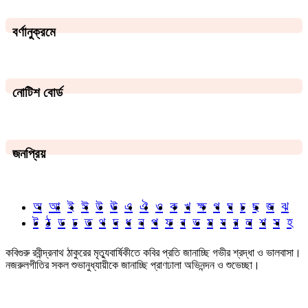
বর্ণানুক্রমে
নোটিশ বোর্ড
জনপ্রিয়
অ
আ
ই
ঈ
উ
ঊ
এ
ঐ
ও
ক
খ
ক্ষ
গ
ঘ
চ
ছ
জ
ঝ
ট
ঠ
ড
ঢ
ত
থ
দ
ধ
ন
প
ফ
ব
ভ
ম
য
র
ল
শ
স
হ
কবিগুরু রবীন্দ্রনাথ ঠাকুরের মৃত্যুবার্ষিকীতে কবির প্রতি জানাচ্ছি গভীর শ্রদ্ধা ও ভালবাসা।
নজরুলগীতির সকল শুভানুধ্যায়ীকে জানাচ্ছি প্রাণঢালা অভিনন্দন ও শুভেচ্ছা।