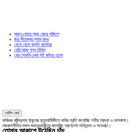
সৃজন-ভোরে প্রভু মোরে সৃজিলে
জয় পীতাম্বর শ্যাম সুন্দর
হেসে হেসে কল্‌সি নাচাইয়া
হেরি আজ শূন্য নিখিল
হের গোধূলি-বেলা সই ঘনিয়ে এলো
নোটিশ বোর্ড
কবিগুরু রবীন্দ্রনাথ ঠাকুরের মৃত্যুবার্ষিকীতে কবির প্রতি জানাচ্ছি গভীর শ্রদ্ধা ও ভালবাসা।
নজরুলগীতির সকল শুভানুধ্যায়ীকে জানাচ্ছি প্রাণঢালা অভিনন্দন ও শুভেচ্ছা।
তোমার আকাশে উঠেছিনু চাঁদ