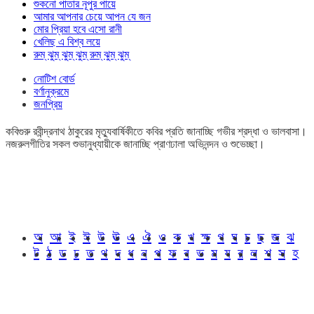
শুকনো পাতার নূপুর পায়ে
আমার আপনার চেয়ে আপন যে জন
মোর প্রিয়া হবে এসো রানী
খেলিছ এ বিশ্ব লয়ে
রুম্ ঝুম্ ঝুম্ ঝুম্ রুম্ ঝুম্ ঝুম্
নোটিশ বোর্ড
বর্ণানুক্রমে
জনপ্রিয়
কবিগুরু রবীন্দ্রনাথ ঠাকুরের মৃত্যুবার্ষিকীতে কবির প্রতি জানাচ্ছি গভীর শ্রদ্ধা ও ভালবাসা।
নজরুলগীতির সকল শুভানুধ্যায়ীকে জানাচ্ছি প্রাণঢালা অভিনন্দন ও শুভেচ্ছা।
অ
আ
ই
ঈ
উ
ঊ
এ
ঐ
ও
ক
খ
ক্ষ
গ
ঘ
চ
ছ
জ
ঝ
ট
ঠ
ড
ঢ
ত
থ
দ
ধ
ন
প
ফ
ব
ভ
ম
য
র
ল
শ
স
হ