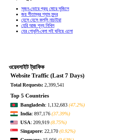
সৃজন-ভোরে প্রভু মোরে সৃজিলে
জয় পীতাম্বর শ্যাম সুন্দর
হেসে হেসে কল্‌সি নাচাইয়া
হেরি আজ শূন্য নিখিল
হের গোধূলি-বেলা সই ঘনিয়ে এলো
ওয়েবসাইট ট্রাফিক
Website Traffic (Last 7 Days)
Total Requests:
2,399,541
Top 5 Countries
Bangladesh
: 1,132,683
(47.2%)
India
: 897,176
(37.39%)
USA
: 209,919
(8.75%)
Singapore
: 22,170
(0.92%)
Germany
: 15,056
(0.63%)