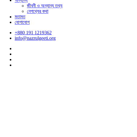
অন্যান্য
জীবনী ও অন্যান্য তথ্য
নেপথ্যের কথা
মতামত
যোগাযোগ
+880 191 1219362
info@nazrulgeeti.org