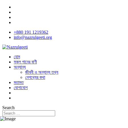
+880 191 1219362
info@nazrulgeeti.org
হোম
সকল গানের বাণী
অন্যান্য
জীবনী ও অন্যান্য তথ্য
নেপথ্যের কথা
মতামত
যোগাযোগ
Search