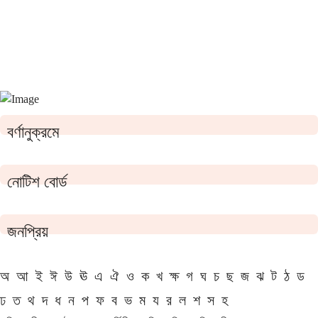
বর্ণানুক্রমে
নোটিশ বোর্ড
জনপ্রিয়
অ
আ
ই
ঈ
উ
ঊ
এ
ঐ
ও
ক
খ
ক্ষ
গ
ঘ
চ
ছ
জ
ঝ
ট
ঠ
ড
ঢ
ত
থ
দ
ধ
ন
প
ফ
ব
ভ
ম
য
র
ল
শ
স
হ