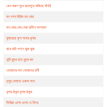
কেন করুণ সুরে হৃদয়পুরে বাজিছে বাঁশরি
ঘন গগন ঘিরিল ঘন ঘোর
ঘন-ঘোর-মেঘ-ঘেরা দুর্দিনে ঘনশ্যাম
ঘুমায়েছে ফুল পথের ধূলায়
ঝরে বারি গগনে ঝুরু ঝুরু
তুমি সুন্দর হতে সুন্দর মম
তোমাদের দান তোমাদের বাণী
দুপুর বেলাতে একলা পথে
ধূলার ঠাকুর ধূলার ঠাকুর
ফিরিয়া এসো এসো হে ফিরে