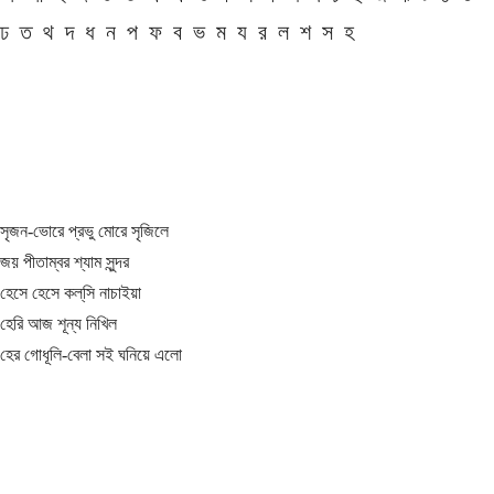
ঢ
ত
থ
দ
ধ
ন
প
ফ
ব
ভ
ম
য
র
ল
শ
স
হ
সৃজন-ভোরে প্রভু মোরে সৃজিলে
জয় পীতাম্বর শ্যাম সুন্দর
হেসে হেসে কল্‌সি নাচাইয়া
হেরি আজ শূন্য নিখিল
হের গোধূলি-বেলা সই ঘনিয়ে এলো