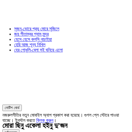
সৃজন-ভোরে প্রভু মোরে সৃজিলে
জয় পীতাম্বর শ্যাম সুন্দর
হেসে হেসে কল্‌সি নাচাইয়া
হেরি আজ শূন্য নিখিল
হের গোধূলি-বেলা সই ঘনিয়ে এলো
নোটিশ বোর্ড
নজরুলগীতির নতুন মোবাইল অ্যাপ প্রকাশ করা হয়েছে। গুগল প্লে স্টোরে পাওয়া
যাচ্ছে। ইনস্টল করতে
ক্লিক করুন
।
মোরা ছিনু একেলা হইনু দু’জন