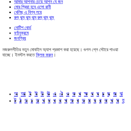
আমার আপনার চেয়ে আপন যে জন
মোর প্রিয়া হবে এসো রানী
খেলিছ এ বিশ্ব লয়ে
রুম্ ঝুম্ ঝুম্ ঝুম্ রুম্ ঝুম্ ঝুম্
নোটিশ বোর্ড
বর্ণানুক্রমে
জনপ্রিয়
নজরুলগীতির নতুন মোবাইল অ্যাপ প্রকাশ করা হয়েছে। গুগল প্লে স্টোরে পাওয়া
যাচ্ছে। ইনস্টল করতে
ক্লিক করুন
।
অ
আ
ই
ঈ
উ
ঊ
এ
ঐ
ও
ক
খ
ক্ষ
গ
ঘ
চ
ছ
জ
ঝ
ট
ঠ
ড
ঢ
ত
থ
দ
ধ
ন
প
ফ
ব
ভ
ম
য
র
ল
শ
স
হ