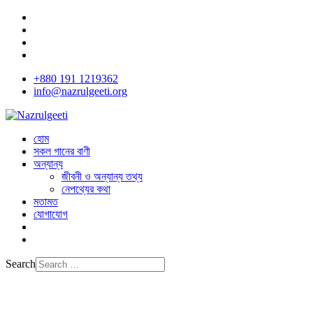
+880 191 1219362
info@nazrulgeeti.org
হোম
সকল গানের বাণী
অন্যান্য
জীবনী ও অন্যান্য তথ্য
নেপথ্যের কথা
মতামত
যোগাযোগ
Search