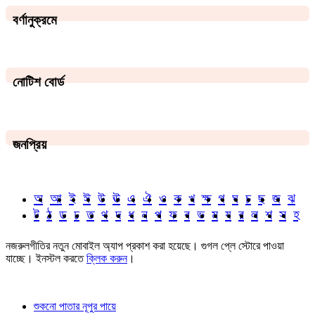
বর্ণানুক্রমে
নোটিশ বোর্ড
জনপ্রিয়
অ
আ
ই
ঈ
উ
ঊ
এ
ঐ
ও
ক
খ
ক্ষ
গ
ঘ
চ
ছ
জ
ঝ
ট
ঠ
ড
ঢ
ত
থ
দ
ধ
ন
প
ফ
ব
ভ
ম
য
র
ল
শ
স
হ
নজরুলগীতির নতুন মোবাইল অ্যাপ প্রকাশ করা হয়েছে। গুগল প্লে স্টোরে পাওয়া
যাচ্ছে। ইনস্টল করতে
ক্লিক করুন
।
শুকনো পাতার নূপুর পায়ে