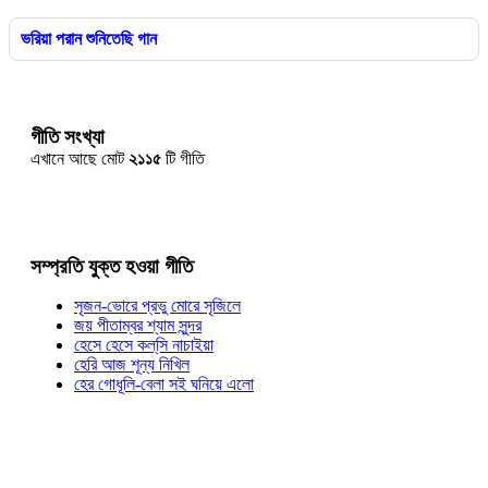
ভরিয়া পরান শুনিতেছি গান
গীতি সংখ্যা
এখানে আছে মোট
২১১৫
টি গীতি
সম্প্রতি যুক্ত হওয়া গীতি
সৃজন-ভোরে প্রভু মোরে সৃজিলে
জয় পীতাম্বর শ্যাম সুন্দর
হেসে হেসে কল্‌সি নাচাইয়া
হেরি আজ শূন্য নিখিল
হের গোধূলি-বেলা সই ঘনিয়ে এলো