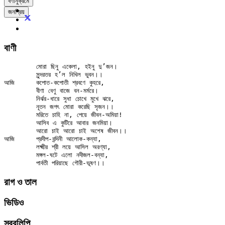
বর্ণানুক্রমে
জনপ্রিয়
বাণী
	মোরা ছিনু একেলা, হইনু দু’জন।

	সুন্দরতর হ’ল নিখিল ভুবন।।

আজি	কপোত-কপোতী শ্রবণে কুহরে,

	বীণা বেণু বাজে বন-মর্মরে।

	নির্ঝর-ধারে সুধা চোখে মুখে ঝরে,

	নূতন জগৎ মোরা করেছি সৃজন।।

	মরিতে চাহি না, পেয়ে জীবন-অমিয়া!

	আসিব এ কুটিরে আবার জনমিয়া।

	আরো চাই আরো চাই অশেষ জীবন।।

আজি	প্রদীপ-বন্দিনী আলোক-কন্যা,

	লক্ষ্মীর শ্রী লয়ে আসিল অরণ্যা,

	মঙ্গল-ঘটে এলো নদীজল-বন্যা,

রাগ ও তাল
ভিডিও
স্বরলিপি