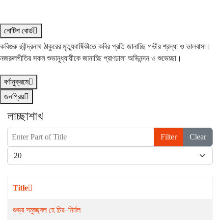
নোটিশ বোর্ড
কবিগুরু রবীন্দ্রনাথ ঠাকুরের মৃত্যুবার্ষিকীতে কবির প্রতি জানাচ্ছি গভীর শ্রদ্ধা ও ভালবাসা।
নজরুলগীতির সকল শুভানুধ্যায়ীকে জানাচ্ছি প্রাণঢালা অভিনন্দন ও শুভেচ্ছা।
বর্ণানুক্রমে
জনপ্রিয়
লাচ্ছাশাখ
Enter Part of Title
Filter
Clear
Display #
Title
শুভ্র সমুজ্জ্বল হে চির–নির্মল