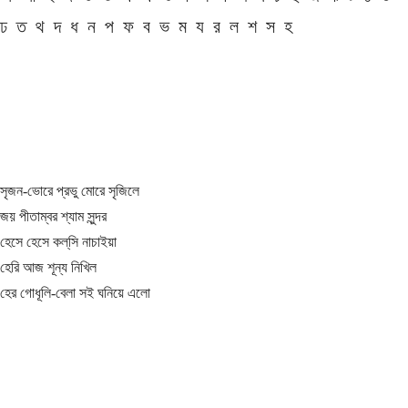
ঢ
ত
থ
দ
ধ
ন
প
ফ
ব
ভ
ম
য
র
ল
শ
স
হ
সৃজন-ভোরে প্রভু মোরে সৃজিলে
জয় পীতাম্বর শ্যাম সুন্দর
হেসে হেসে কল্‌সি নাচাইয়া
হেরি আজ শূন্য নিখিল
হের গোধূলি-বেলা সই ঘনিয়ে এলো