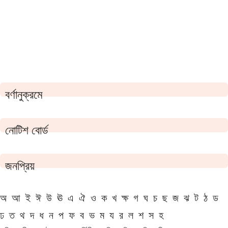
বর্ণানুক্রমে
নোটিশ বোর্ড
জনপ্রিয়
অ
আ
ই
ঈ
উ
ঊ
এ
ঐ
ও
ক
খ
ক্ষ
গ
ঘ
চ
ছ
জ
ঝ
ট
ঠ
ড
ঢ
ত
থ
দ
ধ
ন
প
ফ
ব
ভ
ম
য
র
ল
শ
স
হ