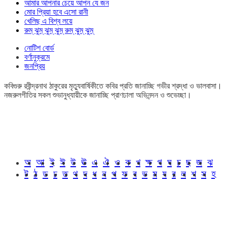
আমার আপনার চেয়ে আপন যে জন
মোর প্রিয়া হবে এসো রানী
খেলিছ এ বিশ্ব লয়ে
রুম্ ঝুম্ ঝুম্ ঝুম্ রুম্ ঝুম্ ঝুম্
নোটিশ বোর্ড
বর্ণানুক্রমে
জনপ্রিয়
কবিগুরু রবীন্দ্রনাথ ঠাকুরের মৃত্যুবার্ষিকীতে কবির প্রতি জানাচ্ছি গভীর শ্রদ্ধা ও ভালবাসা।
নজরুলগীতির সকল শুভানুধ্যায়ীকে জানাচ্ছি প্রাণঢালা অভিনন্দন ও শুভেচ্ছা।
অ
আ
ই
ঈ
উ
ঊ
এ
ঐ
ও
ক
খ
ক্ষ
গ
ঘ
চ
ছ
জ
ঝ
ট
ঠ
ড
ঢ
ত
থ
দ
ধ
ন
প
ফ
ব
ভ
ম
য
র
ল
শ
স
হ