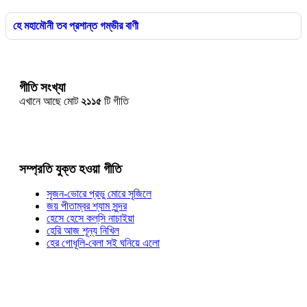
হে মহামৌনী তব প্রশান্ত গম্ভীর বাণী
গীতি সংখ্যা
এখানে আছে মোট
২১১৫
টি গীতি
সম্প্রতি যুক্ত হওয়া গীতি
সৃজন-ভোরে প্রভু মোরে সৃজিলে
জয় পীতাম্বর শ্যাম সুন্দর
হেসে হেসে কল্‌সি নাচাইয়া
হেরি আজ শূন্য নিখিল
হের গোধূলি-বেলা সই ঘনিয়ে এলো