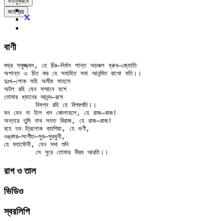
বর্ণানুক্রমে
জনপ্রিয়
বাণী
শুভ্র সমুজ্জ্বল, হে চির–নির্মল শান্ত অচঞ্চল ধ্রুব–জ্যোতি

অশান্ত এ চিত কর হে সমাহিত সদা আনন্দিত রাখো মতি।।

দুঃখ–শোক সহি অসীম সাহসে

অটল রহি যেন সম্মানে যশে

তোমার ধ্যানের আনন্দ–রসে

	নিমগ্ন রহি হে বিশ্বপতি।।

মন যেন না টলে খল কোলাহলে, হে রাজ–রাজ!

অন্তরে তুমি নাথ সতত বিরাজ, হে রাজ–রাজ!

বহে তব ত্রিলোক ব্যাপিয়া, হে গুণী,

ওঙ্কার–সংগীত–সুর–সুরধুনী,

হে মহামৌনী, যেন সদা শুনি

রাগ ও তাল
ভিডিও
স্বরলিপি