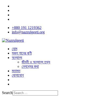
+880 191 1219362
info@nazrulgeeti.org
হোম
সকল গানের বাণী
অন্যান্য
জীবনী ও অন্যান্য তথ্য
নেপথ্যের কথা
মতামত
যোগাযোগ
Search