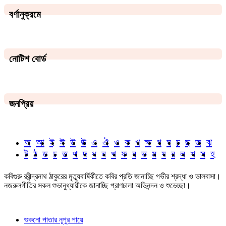
বর্ণানুক্রমে
নোটিশ বোর্ড
জনপ্রিয়
অ
আ
ই
ঈ
উ
ঊ
এ
ঐ
ও
ক
খ
ক্ষ
গ
ঘ
চ
ছ
জ
ঝ
ট
ঠ
ড
ঢ
ত
থ
দ
ধ
ন
প
ফ
ব
ভ
ম
য
র
ল
শ
স
হ
কবিগুরু রবীন্দ্রনাথ ঠাকুরের মৃত্যুবার্ষিকীতে কবির প্রতি জানাচ্ছি গভীর শ্রদ্ধা ও ভালবাসা।
নজরুলগীতির সকল শুভানুধ্যায়ীকে জানাচ্ছি প্রাণঢালা অভিনন্দন ও শুভেচ্ছা।
শুকনো পাতার নূপুর পায়ে