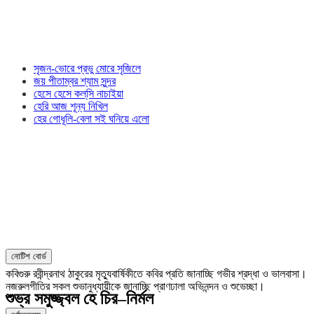
সৃজন-ভোরে প্রভু মোরে সৃজিলে
জয় পীতাম্বর শ্যাম সুন্দর
হেসে হেসে কল্‌সি নাচাইয়া
হেরি আজ শূন্য নিখিল
হের গোধূলি-বেলা সই ঘনিয়ে এলো
নোটিশ বোর্ড
কবিগুরু রবীন্দ্রনাথ ঠাকুরের মৃত্যুবার্ষিকীতে কবির প্রতি জানাচ্ছি গভীর শ্রদ্ধা ও ভালবাসা।
নজরুলগীতির সকল শুভানুধ্যায়ীকে জানাচ্ছি প্রাণঢালা অভিনন্দন ও শুভেচ্ছা।
শুভ্র সমুজ্জ্বল হে চির–নির্মল