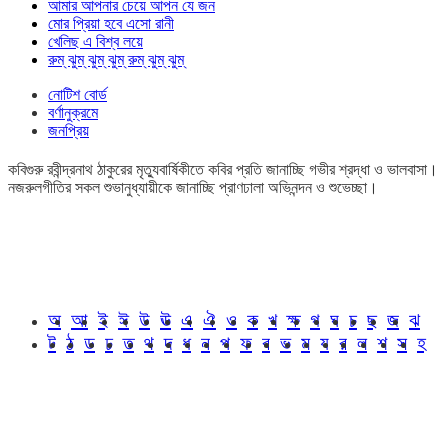
আমার আপনার চেয়ে আপন যে জন
মোর প্রিয়া হবে এসো রানী
খেলিছ এ বিশ্ব লয়ে
রুম্ ঝুম্ ঝুম্ ঝুম্ রুম্ ঝুম্ ঝুম্
নোটিশ বোর্ড
বর্ণানুক্রমে
জনপ্রিয়
কবিগুরু রবীন্দ্রনাথ ঠাকুরের মৃত্যুবার্ষিকীতে কবির প্রতি জানাচ্ছি গভীর শ্রদ্ধা ও ভালবাসা।
নজরুলগীতির সকল শুভানুধ্যায়ীকে জানাচ্ছি প্রাণঢালা অভিনন্দন ও শুভেচ্ছা।
অ
আ
ই
ঈ
উ
ঊ
এ
ঐ
ও
ক
খ
ক্ষ
গ
ঘ
চ
ছ
জ
ঝ
ট
ঠ
ড
ঢ
ত
থ
দ
ধ
ন
প
ফ
ব
ভ
ম
য
র
ল
শ
স
হ