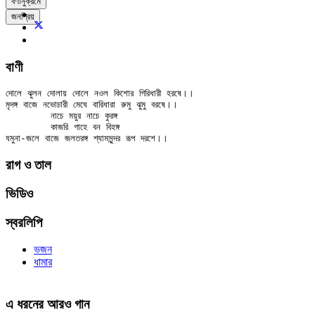
বর্ণানুক্রমে
জনপ্রিয়
বাণী
দোলে ঝুলন দোলায় দোলে নওল কিশোর গিরিধারী হরষে।।

মৃদঙ্গ বাজে নভোচারী মেঘে বারিধারা রুমু ঝুমু বরষে।।

	নাচে ময়ুর নাচে কুরঙ্গ

	কাজরি গাহে বন বিহঙ্গ

রাগ ও তাল
ভিডিও
স্বরলিপি
ভজন
ধামার
এ ধরনের আরও গান