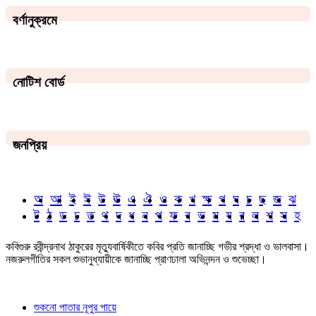
বর্ণানুক্রমে
নোটিশ বোর্ড
জনপ্রিয়
অ
আ
ই
ঈ
উ
ঊ
এ
ঐ
ও
ক
খ
ক্ষ
গ
ঘ
চ
ছ
জ
ঝ
ট
ঠ
ড
ঢ
ত
থ
দ
ধ
ন
প
ফ
ব
ভ
ম
য
র
ল
শ
স
হ
কবিগুরু রবীন্দ্রনাথ ঠাকুরের মৃত্যুবার্ষিকীতে কবির প্রতি জানাচ্ছি গভীর শ্রদ্ধা ও ভালবাসা।
নজরুলগীতির সকল শুভানুধ্যায়ীকে জানাচ্ছি প্রাণঢালা অভিনন্দন ও শুভেচ্ছা।
শুকনো পাতার নূপুর পায়ে