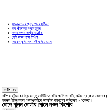
সৃজন-ভোরে প্রভু মোরে সৃজিলে
জয় পীতাম্বর শ্যাম সুন্দর
হেসে হেসে কল্‌সি নাচাইয়া
হেরি আজ শূন্য নিখিল
হের গোধূলি-বেলা সই ঘনিয়ে এলো
নোটিশ বোর্ড
কবিগুরু রবীন্দ্রনাথ ঠাকুরের মৃত্যুবার্ষিকীতে কবির প্রতি জানাচ্ছি গভীর শ্রদ্ধা ও ভালবাসা।
নজরুলগীতির সকল শুভানুধ্যায়ীকে জানাচ্ছি প্রাণঢালা অভিনন্দন ও শুভেচ্ছা।
দোলে ঝুলন দোলায় দোলে নওল কিশোর