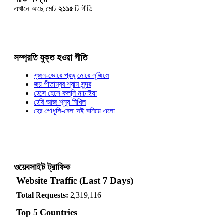
এখানে আছে মোট
২১১৫
টি গীতি
সম্প্রতি যুক্ত হওয়া গীতি
সৃজন-ভোরে প্রভু মোরে সৃজিলে
জয় পীতাম্বর শ্যাম সুন্দর
হেসে হেসে কল্‌সি নাচাইয়া
হেরি আজ শূন্য নিখিল
হের গোধূলি-বেলা সই ঘনিয়ে এলো
ওয়েবসাইট ট্রাফিক
Website Traffic (Last 7 Days)
Total Requests:
2,319,116
Top 5 Countries