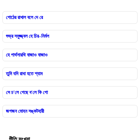
গোঠের রাখাল বলে দে রে
শুভ্র সমুজ্জ্বল হে চির–নির্মল
হে পার্থসারথি বাজাও বাজাও
তুমি যদি রাধা হতে শ্যাম
সে চ'লে গেছে ব'লে কি গো
জগজন মোহন সঙ্কটহারী
গীতি সংখ্যা