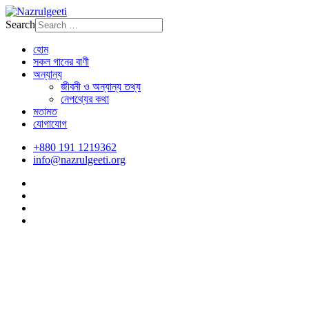
Search
হোম
সকল গানের বাণী
অন্যান্য
জীবনী ও অন্যান্য তথ্য
নেপথ্যের কথা
মতামত
যোগাযোগ
+880 191 1219362
info@nazrulgeeti.org