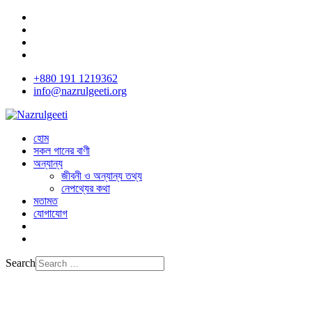
+880 191 1219362
info@nazrulgeeti.org
হোম
সকল গানের বাণী
অন্যান্য
জীবনী ও অন্যান্য তথ্য
নেপথ্যের কথা
মতামত
যোগাযোগ
Search