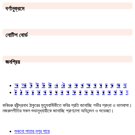
বর্ণানুক্রমে
নোটিশ বোর্ড
জনপ্রিয়
অ
আ
ই
ঈ
উ
ঊ
এ
ঐ
ও
ক
খ
ক্ষ
গ
ঘ
চ
ছ
জ
ঝ
ট
ঠ
ড
ঢ
ত
থ
দ
ধ
ন
প
ফ
ব
ভ
ম
য
র
ল
শ
স
হ
কবিগুরু রবীন্দ্রনাথ ঠাকুরের মৃত্যুবার্ষিকীতে কবির প্রতি জানাচ্ছি গভীর শ্রদ্ধা ও ভালবাসা।
নজরুলগীতির সকল শুভানুধ্যায়ীকে জানাচ্ছি প্রাণঢালা অভিনন্দন ও শুভেচ্ছা।
শুকনো পাতার নূপুর পায়ে