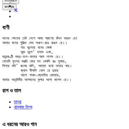
বর্ণানুক্রমে
জনপ্রিয়
বাণী
ধানের ক্ষেতের ঢেউ লেগে আজ প্রাণের বাঁধন ভাঙল রে!

আমার মনের পুঞ্জিত মেঘ অরুণ-রঙে রাঙল রে।।

	নাচ ভুলেছে বনের কেকা

	দ্বন্দ ভুলে’ হলাম একা,

ময়ূরকণ্ঠী শুভ্র-হংস-মালার পরশ লাগল রে।।

মেহেদি ফুলের মঞ্জরি মোর মন কেবলি রঙ লুকায়,

শিলায় দলি’ রূপের কলি, আল্‌তা হবো তাহার পায়।

	জ্বাল দীপালি খোল রে দুয়ার

	আসে শারদ-জ্যোতির জোয়ার,

রাগ ও তাল
দাদ্‌রা
খাম্বাজ মিশ্র
এ ধরনের আরও গান