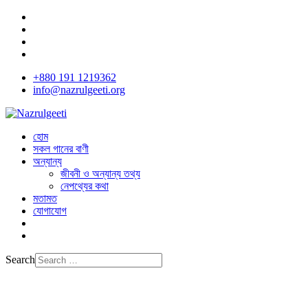
+880 191 1219362
info@nazrulgeeti.org
হোম
সকল গানের বাণী
অন্যান্য
জীবনী ও অন্যান্য তথ্য
নেপথ্যের কথা
মতামত
যোগাযোগ
Search