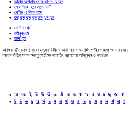
আমার আপনার চেয়ে আপন যে জন
মোর প্রিয়া হবে এসো রানী
খেলিছ এ বিশ্ব লয়ে
রুম্ ঝুম্ ঝুম্ ঝুম্ রুম্ ঝুম্ ঝুম্
নোটিশ বোর্ড
বর্ণানুক্রমে
জনপ্রিয়
কবিগুরু রবীন্দ্রনাথ ঠাকুরের মৃত্যুবার্ষিকীতে কবির প্রতি জানাচ্ছি গভীর শ্রদ্ধা ও ভালবাসা।
নজরুলগীতির সকল শুভানুধ্যায়ীকে জানাচ্ছি প্রাণঢালা অভিনন্দন ও শুভেচ্ছা।
অ
আ
ই
ঈ
উ
ঊ
এ
ঐ
ও
ক
খ
ক্ষ
গ
ঘ
চ
ছ
জ
ঝ
ট
ঠ
ড
ঢ
ত
থ
দ
ধ
ন
প
ফ
ব
ভ
ম
য
র
ল
শ
স
হ