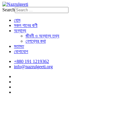
Search
হোম
সকল গানের বাণী
অন্যান্য
জীবনী ও অন্যান্য তথ্য
নেপথ্যের কথা
মতামত
যোগাযোগ
+880 191 1219362
info@nazrulgeeti.org