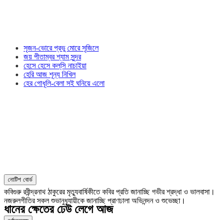
সৃজন-ভোরে প্রভু মোরে সৃজিলে
জয় পীতাম্বর শ্যাম সুন্দর
হেসে হেসে কল্‌সি নাচাইয়া
হেরি আজ শূন্য নিখিল
হের গোধূলি-বেলা সই ঘনিয়ে এলো
নোটিশ বোর্ড
কবিগুরু রবীন্দ্রনাথ ঠাকুরের মৃত্যুবার্ষিকীতে কবির প্রতি জানাচ্ছি গভীর শ্রদ্ধা ও ভালবাসা।
নজরুলগীতির সকল শুভানুধ্যায়ীকে জানাচ্ছি প্রাণঢালা অভিনন্দন ও শুভেচ্ছা।
ধানের ক্ষেতের ঢেউ লেগে আজ