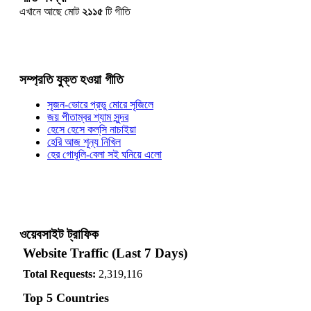
এখানে আছে মোট
২১১৫
টি গীতি
সম্প্রতি যুক্ত হওয়া গীতি
সৃজন-ভোরে প্রভু মোরে সৃজিলে
জয় পীতাম্বর শ্যাম সুন্দর
হেসে হেসে কল্‌সি নাচাইয়া
হেরি আজ শূন্য নিখিল
হের গোধূলি-বেলা সই ঘনিয়ে এলো
ওয়েবসাইট ট্রাফিক
Website Traffic (Last 7 Days)
Total Requests:
2,319,116
Top 5 Countries