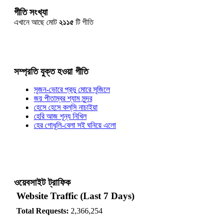
গীতি সংখ্যা
এখানে আছে মোট
২১১৫
টি গীতি
সম্প্রতি যুক্ত হওয়া গীতি
সৃজন-ভোরে প্রভু মোরে সৃজিলে
জয় পীতাম্বর শ্যাম সুন্দর
হেসে হেসে কল্‌সি নাচাইয়া
হেরি আজ শূন্য নিখিল
হের গোধূলি-বেলা সই ঘনিয়ে এলো
ওয়েবসাইট ট্রাফিক
Website Traffic (Last 7 Days)
Total Requests:
2,366,254