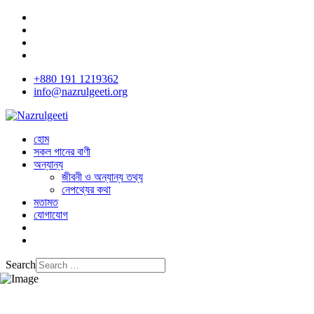
+880 191 1219362
info@nazrulgeeti.org
হোম
সকল গানের বাণী
অন্যান্য
জীবনী ও অন্যান্য তথ্য
নেপথ্যের কথা
মতামত
যোগাযোগ
Search