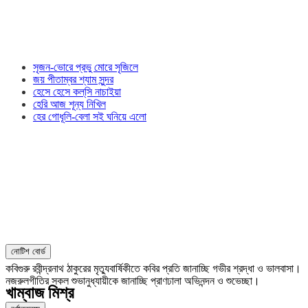
সৃজন-ভোরে প্রভু মোরে সৃজিলে
জয় পীতাম্বর শ্যাম সুন্দর
হেসে হেসে কল্‌সি নাচাইয়া
হেরি আজ শূন্য নিখিল
হের গোধূলি-বেলা সই ঘনিয়ে এলো
নোটিশ বোর্ড
কবিগুরু রবীন্দ্রনাথ ঠাকুরের মৃত্যুবার্ষিকীতে কবির প্রতি জানাচ্ছি গভীর শ্রদ্ধা ও ভালবাসা।
নজরুলগীতির সকল শুভানুধ্যায়ীকে জানাচ্ছি প্রাণঢালা অভিনন্দন ও শুভেচ্ছা।
খাম্বাজ মিশ্র