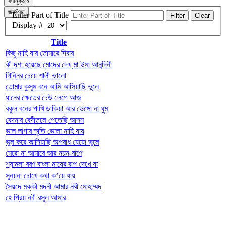
বর্ণানুক্রমে
জনপ্রিয়
Enter Part of Title
Filter
Clear
Display #
Title
কিছু নাহি যার তোমারে দিবার
কী দশা হয়েছে মোদের দেখ্ মা উমা আনন্দিনী
গিন্নির চেয়ে শালী ভালো
তোমার কুসুম বনে আমি আসিয়াছি ভুলে
ধানের ক্ষেতের ঢেউ লেগে আজ
বকুল বনের পাখি ডাকিয়া আর ভেঙ্গো না ঘুম
বেদনার বেদীতলে পেতেছি আসন
ভাল লাগার স্মৃতি ভোলা নাহি যায়
ভুল করে আসিয়াছি অপরাধ যেয়ো ভুলে
মেরো না আমারে আর নয়ন-বাণে
শ্যামলা বরণ বাংলা মায়ের রূপ দেখে যা
সুনয়না চোখে কথা ক’য়ে যায়
সৈয়দে মক্কী মদনী আমার নবী মোহাম্মদ
হে প্রিয় নবী রসূল আমার