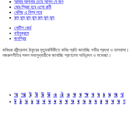
আমার আপনার চেয়ে আপন যে জন
মোর প্রিয়া হবে এসো রানী
খেলিছ এ বিশ্ব লয়ে
রুম্ ঝুম্ ঝুম্ ঝুম্ রুম্ ঝুম্ ঝুম্
নোটিশ বোর্ড
বর্ণানুক্রমে
জনপ্রিয়
কবিগুরু রবীন্দ্রনাথ ঠাকুরের মৃত্যুবার্ষিকীতে কবির প্রতি জানাচ্ছি গভীর শ্রদ্ধা ও ভালবাসা।
নজরুলগীতির সকল শুভানুধ্যায়ীকে জানাচ্ছি প্রাণঢালা অভিনন্দন ও শুভেচ্ছা।
অ
আ
ই
ঈ
উ
ঊ
এ
ঐ
ও
ক
খ
ক্ষ
গ
ঘ
চ
ছ
জ
ঝ
ট
ঠ
ড
ঢ
ত
থ
দ
ধ
ন
প
ফ
ব
ভ
ম
য
র
ল
শ
স
হ