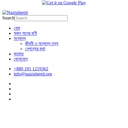
Search
হোম
সকল গানের বাণী
অন্যান্য
জীবনী ও অন্যান্য তথ্য
নেপথ্যের কথা
মতামত
যোগাযোগ
+880 191 1219362
info@nazrulgeeti.org