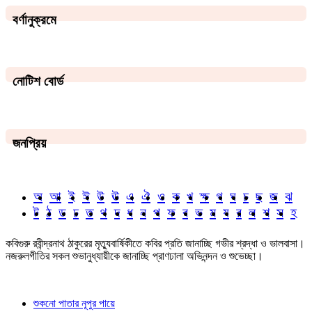
বর্ণানুক্রমে
নোটিশ বোর্ড
জনপ্রিয়
অ
আ
ই
ঈ
উ
ঊ
এ
ঐ
ও
ক
খ
ক্ষ
গ
ঘ
চ
ছ
জ
ঝ
ট
ঠ
ড
ঢ
ত
থ
দ
ধ
ন
প
ফ
ব
ভ
ম
য
র
ল
শ
স
হ
কবিগুরু রবীন্দ্রনাথ ঠাকুরের মৃত্যুবার্ষিকীতে কবির প্রতি জানাচ্ছি গভীর শ্রদ্ধা ও ভালবাসা।
নজরুলগীতির সকল শুভানুধ্যায়ীকে জানাচ্ছি প্রাণঢালা অভিনন্দন ও শুভেচ্ছা।
শুকনো পাতার নূপুর পায়ে