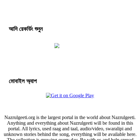
আদি রেকর্ডিং শুনুন
মোবাইল অ্যাপ
Nazrulgeeti.org is the largest portal in the world about Nazrulgeeti.
Anything and everything about Nazrulgeeti will be found in this
portal. All lyrics, used raag and taal, audio/video, swaralipi and
unknown stories behind the song, everything will be available here.
The collection is growing every day. Be with us and help spread