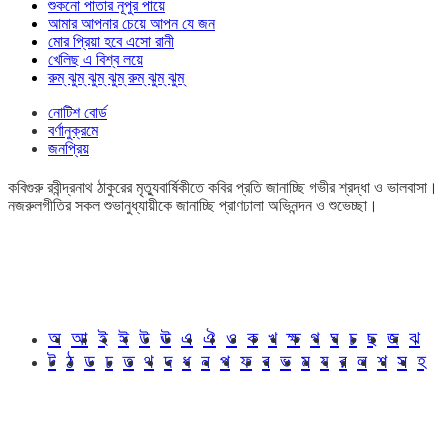
শুকনো পাতার নূপুর পায়ে
আমার আপনার চেয়ে আপন যে জন
মোর প্রিয়া হবে এসো রানী
খেলিছ এ বিশ্ব লয়ে
রুম্ ঝুম্ ঝুম্ ঝুম্ রুম্ ঝুম্ ঝুম্
নোটিশ বোর্ড
বর্ণানুক্রমে
জনপ্রিয়
কবিগুরু রবীন্দ্রনাথ ঠাকুরের মৃত্যুবার্ষিকীতে কবির প্রতি জানাচ্ছি গভীর শ্রদ্ধা ও ভালবাসা।
নজরুলগীতির সকল শুভানুধ্যায়ীকে জানাচ্ছি প্রাণঢালা অভিনন্দন ও শুভেচ্ছা।
অ
আ
ই
ঈ
উ
ঊ
এ
ঐ
ও
ক
খ
ক্ষ
গ
ঘ
চ
ছ
জ
ঝ
ট
ঠ
ড
ঢ
ত
থ
দ
ধ
ন
প
ফ
ব
ভ
ম
য
র
ল
শ
স
হ