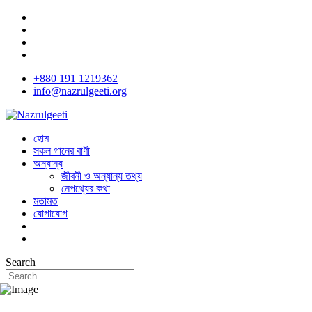
+880 191 1219362
info@nazrulgeeti.org
হোম
সকল গানের বাণী
অন্যান্য
জীবনী ও অন্যান্য তথ্য
নেপথ্যের কথা
মতামত
যোগাযোগ
Search