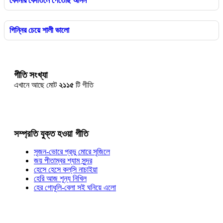
বেদনার বেদীতলে পেতেছি আসন
গিন্নির চেয়ে শালী ভালো
গীতি সংখ্যা
এখানে আছে মোট
২১১৫
টি গীতি
সম্প্রতি যুক্ত হওয়া গীতি
সৃজন-ভোরে প্রভু মোরে সৃজিলে
জয় পীতাম্বর শ্যাম সুন্দর
হেসে হেসে কল্‌সি নাচাইয়া
হেরি আজ শূন্য নিখিল
হের গোধূলি-বেলা সই ঘনিয়ে এলো