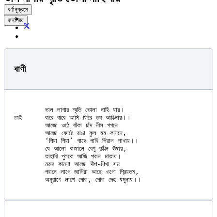
বর্ণানুক্রমে
জনপ্রিয়
বাণী
	ভাল লাগার স্মৃতি ভোলা নাহি যায়।

তাই	বারে বারে আসি ফিরে তব আঙিনায়।।

	আজো ওঠে বাঁকা চাঁদ নীল গগনে

	আজো ফোটে রাঙা ফুল মম কাননে,

	‘পিয়া পিয়া’ গাহে পাখি পিয়াল শাখায়।।

	যে আলো বাজালে বেণু রঙীন ঊষায়,

	তাহারি পুলকে আজি পরান মাতায়।

	মরুর কামনা আজো দীপ-শিখা সম

	পরানে লাগে জাগিয়া আছে ওগো প্রিয়তম,
