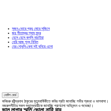
সৃজন-ভোরে প্রভু মোরে সৃজিলে
জয় পীতাম্বর শ্যাম সুন্দর
হেসে হেসে কল্‌সি নাচাইয়া
হেরি আজ শূন্য নিখিল
হের গোধূলি-বেলা সই ঘনিয়ে এলো
নোটিশ বোর্ড
কবিগুরু রবীন্দ্রনাথ ঠাকুরের মৃত্যুবার্ষিকীতে কবির প্রতি জানাচ্ছি গভীর শ্রদ্ধা ও ভালবাসা।
নজরুলগীতির সকল শুভানুধ্যায়ীকে জানাচ্ছি প্রাণঢালা অভিনন্দন ও শুভেচ্ছা।
ভাল লাগার স্মৃতি ভোলা নাহি যায়