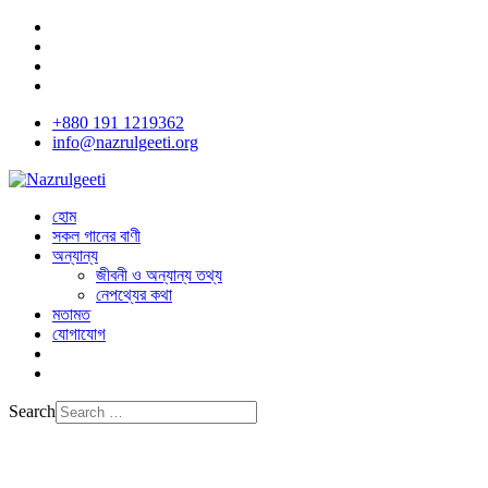
+880 191 1219362
info@nazrulgeeti.org
হোম
সকল গানের বাণী
অন্যান্য
জীবনী ও অন্যান্য তথ্য
নেপথ্যের কথা
মতামত
যোগাযোগ
Search