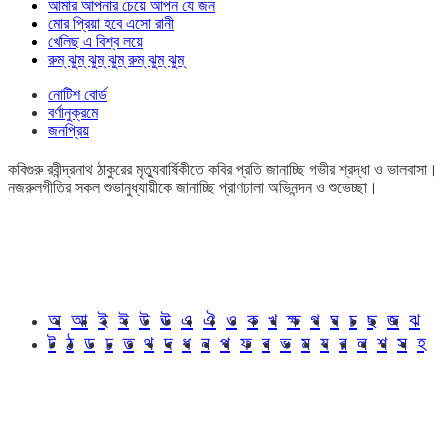
আমার আপনার চেয়ে আপন যে জন
মোর প্রিয়া হবে এসো রানী
খেলিছ এ বিশ্ব লয়ে
রুম্ ঝুম্ ঝুম্ ঝুম্ রুম্ ঝুম্ ঝুম্
নোটিশ বোর্ড
বর্ণানুক্রমে
জনপ্রিয়
কবিগুরু রবীন্দ্রনাথ ঠাকুরের মৃত্যুবার্ষিকীতে কবির প্রতি জানাচ্ছি গভীর শ্রদ্ধা ও ভালবাসা।
নজরুলগীতির সকল শুভানুধ্যায়ীকে জানাচ্ছি প্রাণঢালা অভিনন্দন ও শুভেচ্ছা।
অ
আ
ই
ঈ
উ
ঊ
এ
ঐ
ও
ক
খ
ক্ষ
গ
ঘ
চ
ছ
জ
ঝ
ট
ঠ
ড
ঢ
ত
থ
দ
ধ
ন
প
ফ
ব
ভ
ম
য
র
ল
শ
স
হ