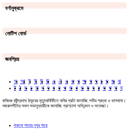
বর্ণানুক্রমে
নোটিশ বোর্ড
জনপ্রিয়
অ
আ
ই
ঈ
উ
ঊ
এ
ঐ
ও
ক
খ
ক্ষ
গ
ঘ
চ
ছ
জ
ঝ
ট
ঠ
ড
ঢ
ত
থ
দ
ধ
ন
প
ফ
ব
ভ
ম
য
র
ল
শ
স
হ
কবিগুরু রবীন্দ্রনাথ ঠাকুরের মৃত্যুবার্ষিকীতে কবির প্রতি জানাচ্ছি গভীর শ্রদ্ধা ও ভালবাসা।
নজরুলগীতির সকল শুভানুধ্যায়ীকে জানাচ্ছি প্রাণঢালা অভিনন্দন ও শুভেচ্ছা।
শুকনো পাতার নূপুর পায়ে