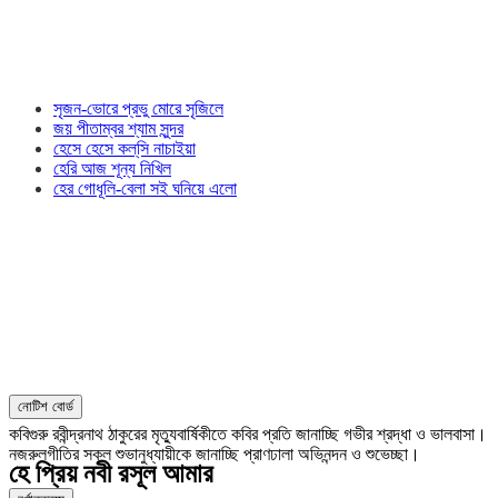
সৃজন-ভোরে প্রভু মোরে সৃজিলে
জয় পীতাম্বর শ্যাম সুন্দর
হেসে হেসে কল্‌সি নাচাইয়া
হেরি আজ শূন্য নিখিল
হের গোধূলি-বেলা সই ঘনিয়ে এলো
নোটিশ বোর্ড
কবিগুরু রবীন্দ্রনাথ ঠাকুরের মৃত্যুবার্ষিকীতে কবির প্রতি জানাচ্ছি গভীর শ্রদ্ধা ও ভালবাসা।
নজরুলগীতির সকল শুভানুধ্যায়ীকে জানাচ্ছি প্রাণঢালা অভিনন্দন ও শুভেচ্ছা।
হে প্রিয় নবী রসূল আমার