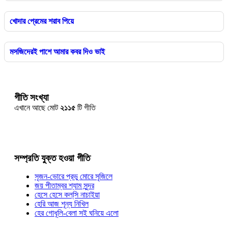
খোদার প্রেমের শরাব পিয়ে
মসজিদেরই পাশে আমার কবর দিও ভাই
গীতি সংখ্যা
এখানে আছে মোট
২১১৫
টি গীতি
সম্প্রতি যুক্ত হওয়া গীতি
সৃজন-ভোরে প্রভু মোরে সৃজিলে
জয় পীতাম্বর শ্যাম সুন্দর
হেসে হেসে কল্‌সি নাচাইয়া
হেরি আজ শূন্য নিখিল
হের গোধূলি-বেলা সই ঘনিয়ে এলো