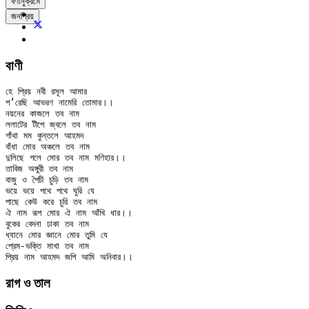
বর্ণানুক্রমে
জনপ্রিয়
বাণী
হে প্রিয় নবী রসূল আমার

প’রেছি আভরণ নামেরি তোমার।।

নয়নের কাজলে তব নাম

ললাটের টীপে জ্বলে তব নাম

গাঁথা মম কুন্তলে আহমদ

বাঁধা মোর অঞ্চলে তব নাম

দুলিছে গলে মোর তব নাম মণিহার।।

তাবিজ অঙ্গুরী তব নাম

বাজু ও পৈচী চুড়ি তব নাম

ভয়ে ভয়ে পথে পথে ঘুরি যে

পাছে কেউ করে চুরি তব নাম

ঐ নাম রূপ মোর ঐ নাম আঁখি ধার।।

বুকের বেদনা ঢাকা তব নাম

ধ্যানে মোর জ্ঞানে মোর তুমি যে

প্রেম-ভক্তি মাখা তব নাম

রাগ ও তাল