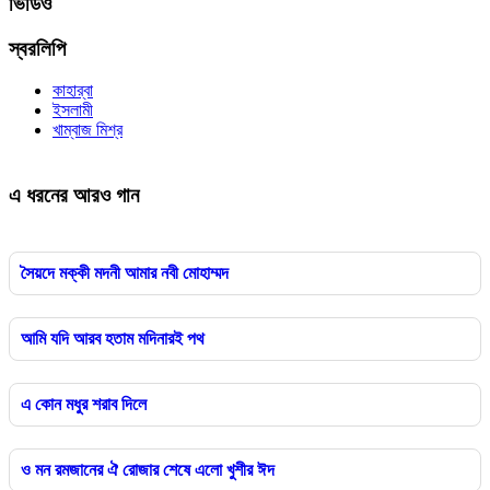
ভিডিও
স্বরলিপি
কাহার্‌বা
ইসলামী
খাম্বাজ মিশ্র
এ ধরনের আরও গান
সৈয়দে মক্কী মদনী আমার নবী মোহাম্মদ
আমি যদি আরব হতাম মদিনারই পথ
এ কোন মধুর শরাব দিলে
ও মন রমজানের ঐ রোজার শেষে এলো খুশীর ঈদ