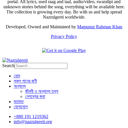
portal. All lyrics, used raag and taal, audio/video, swaralipi and
unknown stories behind the song, everything will be available here.
The collection is growing every day. Be with us and help spread
Nazrulgeeti worldwide.
Developed, Owned and Maintained by
Mamunur Rahman Khan
Privacy Policy
Search
হোম
সকল গানের বাণী
অন্যান্য
জীবনী ও অন্যান্য তথ্য
নেপথ্যের কথা
মতামত
যোগাযোগ
+880 191 1219362
info@nazrulgeeti.org