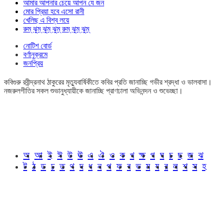
আমার আপনার চেয়ে আপন যে জন
মোর প্রিয়া হবে এসো রানী
খেলিছ এ বিশ্ব লয়ে
রুম্ ঝুম্ ঝুম্ ঝুম্ রুম্ ঝুম্ ঝুম্
নোটিশ বোর্ড
বর্ণানুক্রমে
জনপ্রিয়
কবিগুরু রবীন্দ্রনাথ ঠাকুরের মৃত্যুবার্ষিকীতে কবির প্রতি জানাচ্ছি গভীর শ্রদ্ধা ও ভালবাসা।
নজরুলগীতির সকল শুভানুধ্যায়ীকে জানাচ্ছি প্রাণঢালা অভিনন্দন ও শুভেচ্ছা।
অ
আ
ই
ঈ
উ
ঊ
এ
ঐ
ও
ক
খ
ক্ষ
গ
ঘ
চ
ছ
জ
ঝ
ট
ঠ
ড
ঢ
ত
থ
দ
ধ
ন
প
ফ
ব
ভ
ম
য
র
ল
শ
স
হ