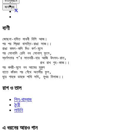
বর্ণানুক্রমে
জনপ্রিয়
বাণী
জোছনা-হসিত মাধবী নিশি আজ।

পর পর প্রিয়া বাসন্তি-রাঙা সাজ।।

রাঙা কমল-কলি দিও কর্ণ-মূলে

পর সোনালি চেলি নব সোনাল্ ফুলে,

স্বর্ণলতার প’র সাতনরী-হার আজি উৎসব-রাত,

		রাখ রাখ গৃহ-কাজ।।

পর কবরী-মূলে নব আমের মুকুল

হাতে কাঁকন পর গেঁথে অতসীর ফুল,

রাগ ও তাল
পিলু-খাম্বাজ
ঠুংরী
লাউনি
এ ধরনের আরও গান