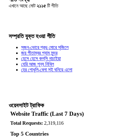
এখানে আছে মোট
২১১৫
টি গীতি
সম্প্রতি যুক্ত হওয়া গীতি
সৃজন-ভোরে প্রভু মোরে সৃজিলে
জয় পীতাম্বর শ্যাম সুন্দর
হেসে হেসে কল্‌সি নাচাইয়া
হেরি আজ শূন্য নিখিল
হের গোধূলি-বেলা সই ঘনিয়ে এলো
ওয়েবসাইট ট্রাফিক
Website Traffic (Last 7 Days)
Total Requests:
2,319,116
Top 5 Countries