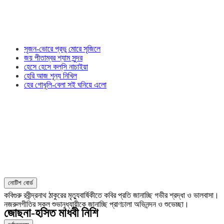
সৃজন-ভোরে প্রভু মোরে সৃজিলে
জয় পীতাম্বর শ্যাম সুন্দর
হেসে হেসে কল্‌সি নাচাইয়া
হেরি আজ শূন্য নিখিল
হের গোধূলি-বেলা সই ঘনিয়ে এলো
নোটিশ বোর্ড
কবিগুরু রবীন্দ্রনাথ ঠাকুরের মৃত্যুবার্ষিকীতে কবির প্রতি জানাচ্ছি গভীর শ্রদ্ধা ও ভালবাসা।
নজরুলগীতির সকল শুভানুধ্যায়ীকে জানাচ্ছি প্রাণঢালা অভিনন্দন ও শুভেচ্ছা।
জোছনা-হসিত মাধবী নিশি