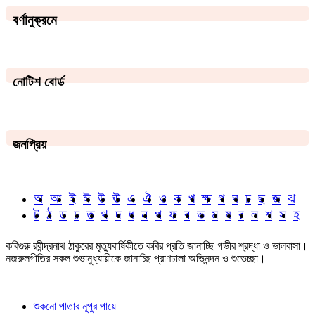
বর্ণানুক্রমে
নোটিশ বোর্ড
জনপ্রিয়
অ
আ
ই
ঈ
উ
ঊ
এ
ঐ
ও
ক
খ
ক্ষ
গ
ঘ
চ
ছ
জ
ঝ
ট
ঠ
ড
ঢ
ত
থ
দ
ধ
ন
প
ফ
ব
ভ
ম
য
র
ল
শ
স
হ
কবিগুরু রবীন্দ্রনাথ ঠাকুরের মৃত্যুবার্ষিকীতে কবির প্রতি জানাচ্ছি গভীর শ্রদ্ধা ও ভালবাসা।
নজরুলগীতির সকল শুভানুধ্যায়ীকে জানাচ্ছি প্রাণঢালা অভিনন্দন ও শুভেচ্ছা।
শুকনো পাতার নূপুর পায়ে