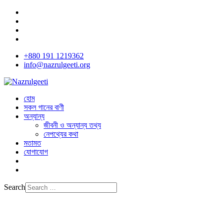
+880 191 1219362
info@nazrulgeeti.org
হোম
সকল গানের বাণী
অন্যান্য
জীবনী ও অন্যান্য তথ্য
নেপথ্যের কথা
মতামত
যোগাযোগ
Search