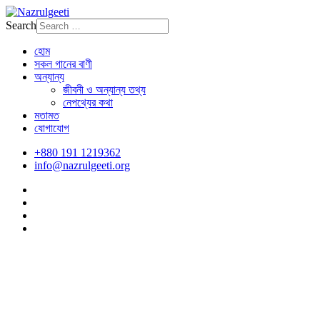
Search
হোম
সকল গানের বাণী
অন্যান্য
জীবনী ও অন্যান্য তথ্য
নেপথ্যের কথা
মতামত
যোগাযোগ
+880 191 1219362
info@nazrulgeeti.org