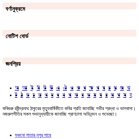
বর্ণানুক্রমে
নোটিশ বোর্ড
জনপ্রিয়
অ
আ
ই
ঈ
উ
ঊ
এ
ঐ
ও
ক
খ
ক্ষ
গ
ঘ
চ
ছ
জ
ঝ
ট
ঠ
ড
ঢ
ত
থ
দ
ধ
ন
প
ফ
ব
ভ
ম
য
র
ল
শ
স
হ
কবিগুরু রবীন্দ্রনাথ ঠাকুরের মৃত্যুবার্ষিকীতে কবির প্রতি জানাচ্ছি গভীর শ্রদ্ধা ও ভালবাসা।
নজরুলগীতির সকল শুভানুধ্যায়ীকে জানাচ্ছি প্রাণঢালা অভিনন্দন ও শুভেচ্ছা।
শুকনো পাতার নূপুর পায়ে