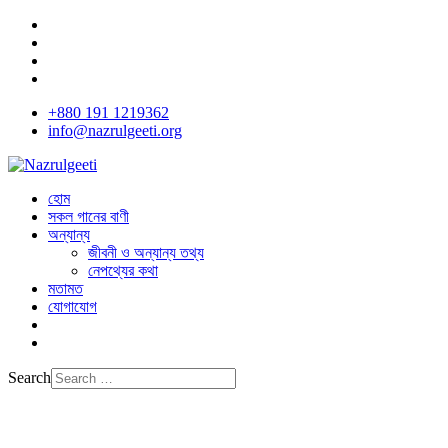
+880 191 1219362
info@nazrulgeeti.org
হোম
সকল গানের বাণী
অন্যান্য
জীবনী ও অন্যান্য তথ্য
নেপথ্যের কথা
মতামত
যোগাযোগ
Search