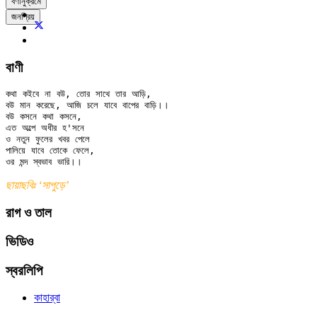
বর্ণানুক্রমে
জনপ্রিয়
বাণী
কথা কইবে না বউ, তোর সাথে তার আড়ি,

বউ মান করেছে, আজি চলে যাবে বাপের বাড়ি।।

বউ কসনে কথা কসনে,

এত অল্পে অধীর হ'সনে

ও নতুন ফুলের খবর পেলে

পালিয়ে যাবে তোকে ফেলে,

ছায়াছবিঃ ‌‘সাপুড়ে’
রাগ ও তাল
ভিডিও
স্বরলিপি
কাহার্‌বা