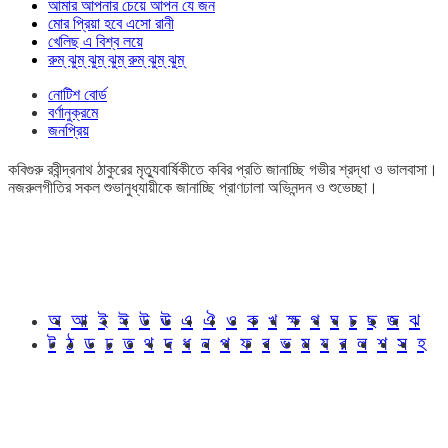
আমার আপনার চেয়ে আপন যে জন
মোর প্রিয়া হবে এসো রানী
খেলিছ এ বিশ্ব লয়ে
রুম্ ঝুম্ ঝুম্ ঝুম্ রুম্ ঝুম্ ঝুম্
নোটিশ বোর্ড
বর্ণানুক্রমে
জনপ্রিয়
কবিগুরু রবীন্দ্রনাথ ঠাকুরের মৃত্যুবার্ষিকীতে কবির প্রতি জানাচ্ছি গভীর শ্রদ্ধা ও ভালবাসা।
নজরুলগীতির সকল শুভানুধ্যায়ীকে জানাচ্ছি প্রাণঢালা অভিনন্দন ও শুভেচ্ছা।
অ
আ
ই
ঈ
উ
ঊ
এ
ঐ
ও
ক
খ
ক্ষ
গ
ঘ
চ
ছ
জ
ঝ
ট
ঠ
ড
ঢ
ত
থ
দ
ধ
ন
প
ফ
ব
ভ
ম
য
র
ল
শ
স
হ