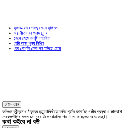
সৃজন-ভোরে প্রভু মোরে সৃজিলে
জয় পীতাম্বর শ্যাম সুন্দর
হেসে হেসে কল্‌সি নাচাইয়া
হেরি আজ শূন্য নিখিল
হের গোধূলি-বেলা সই ঘনিয়ে এলো
নোটিশ বোর্ড
কবিগুরু রবীন্দ্রনাথ ঠাকুরের মৃত্যুবার্ষিকীতে কবির প্রতি জানাচ্ছি গভীর শ্রদ্ধা ও ভালবাসা।
নজরুলগীতির সকল শুভানুধ্যায়ীকে জানাচ্ছি প্রাণঢালা অভিনন্দন ও শুভেচ্ছা।
কথা কইবে না বউ