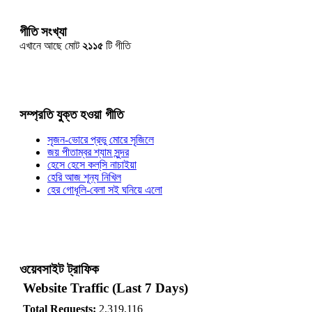
গীতি সংখ্যা
এখানে আছে মোট
২১১৫
টি গীতি
সম্প্রতি যুক্ত হওয়া গীতি
সৃজন-ভোরে প্রভু মোরে সৃজিলে
জয় পীতাম্বর শ্যাম সুন্দর
হেসে হেসে কল্‌সি নাচাইয়া
হেরি আজ শূন্য নিখিল
হের গোধূলি-বেলা সই ঘনিয়ে এলো
ওয়েবসাইট ট্রাফিক
Website Traffic (Last 7 Days)
Total Requests:
2,319,116