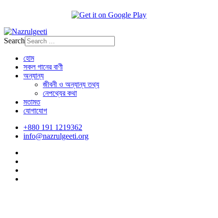
Search
হোম
সকল গানের বাণী
অন্যান্য
জীবনী ও অন্যান্য তথ্য
নেপথ্যের কথা
মতামত
যোগাযোগ
+880 191 1219362
info@nazrulgeeti.org