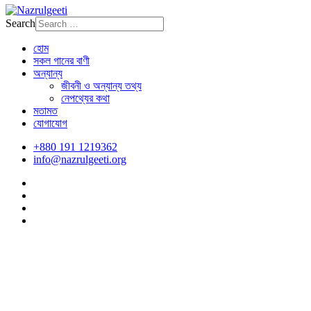
Search
হোম
সকল গানের বাণী
অন্যান্য
জীবনী ও অন্যান্য তথ্য
নেপথ্যের কথা
মতামত
যোগাযোগ
+880 191 1219362
info@nazrulgeeti.org