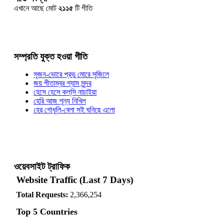
এখানে আছে মোট
২১১৫
টি গীতি
সম্প্রতি যুক্ত হওয়া গীতি
সৃজন-ভোরে প্রভু মোরে সৃজিলে
জয় পীতাম্বর শ্যাম সুন্দর
হেসে হেসে কল্‌সি নাচাইয়া
হেরি আজ শূন্য নিখিল
হের গোধূলি-বেলা সই ঘনিয়ে এলো
ওয়েবসাইট ট্রাফিক
Website Traffic (Last 7 Days)
Total Requests:
2,366,254
Top 5 Countries