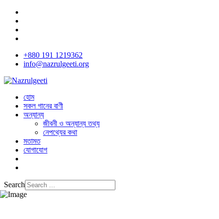
+880 191 1219362
info@nazrulgeeti.org
হোম
সকল গানের বাণী
অন্যান্য
জীবনী ও অন্যান্য তথ্য
নেপথ্যের কথা
মতামত
যোগাযোগ
Search