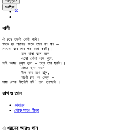
বর্ণানুক্রমে
জনপ্রিয়
বাণী
ঐ চলে তরুণী গোরী গরবী।

ডাকে দূর পারাবার ডাকে তারে বন পার —

লালসে ঝরে তার পায় রাঙা করবী।।

	চলে বালা দুলে দুলে

	এলো খোঁপা পড়ে খুলে,

চাহি ভ্রমর কুসুম ভুলে — তনুর তার সুরভি।।

	নাচের ছন্দে দোলে

	টলে তার চরণ চটুল,

	হরিণী চায় পথ বেভুল —

রাগ ও তাল
কাহার্‌বা
গৌড় সারঙ মিশ্র
এ ধরনের আরও গান