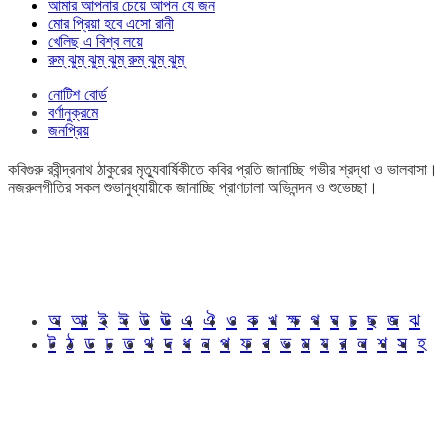
আমার আপনার চেয়ে আপন যে জন
মোর প্রিয়া হবে এসো রানী
খেলিছ এ বিশ্ব লয়ে
রুম্ ঝুম্ ঝুম্ ঝুম্ রুম্ ঝুম্ ঝুম্
নোটিশ বোর্ড
বর্ণানুক্রমে
জনপ্রিয়
কবিগুরু রবীন্দ্রনাথ ঠাকুরের মৃত্যুবার্ষিকীতে কবির প্রতি জানাচ্ছি গভীর শ্রদ্ধা ও ভালবাসা।
নজরুলগীতির সকল শুভানুধ্যায়ীকে জানাচ্ছি প্রাণঢালা অভিনন্দন ও শুভেচ্ছা।
অ
আ
ই
ঈ
উ
ঊ
এ
ঐ
ও
ক
খ
ক্ষ
গ
ঘ
চ
ছ
জ
ঝ
ট
ঠ
ড
ঢ
ত
থ
দ
ধ
ন
প
ফ
ব
ভ
ম
য
র
ল
শ
স
হ