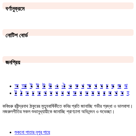
বর্ণানুক্রমে
নোটিশ বোর্ড
জনপ্রিয়
অ
আ
ই
ঈ
উ
ঊ
এ
ঐ
ও
ক
খ
ক্ষ
গ
ঘ
চ
ছ
জ
ঝ
ট
ঠ
ড
ঢ
ত
থ
দ
ধ
ন
প
ফ
ব
ভ
ম
য
র
ল
শ
স
হ
কবিগুরু রবীন্দ্রনাথ ঠাকুরের মৃত্যুবার্ষিকীতে কবির প্রতি জানাচ্ছি গভীর শ্রদ্ধা ও ভালবাসা।
নজরুলগীতির সকল শুভানুধ্যায়ীকে জানাচ্ছি প্রাণঢালা অভিনন্দন ও শুভেচ্ছা।
শুকনো পাতার নূপুর পায়ে