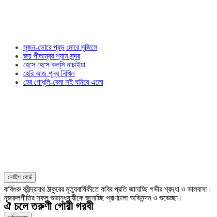
সৃজন-ভোরে প্রভু মোরে সৃজিলে
জয় পীতাম্বর শ্যাম সুন্দর
হেসে হেসে কল্‌সি নাচাইয়া
হেরি আজ শূন্য নিখিল
হের গোধূলি-বেলা সই ঘনিয়ে এলো
নোটিশ বোর্ড
কবিগুরু রবীন্দ্রনাথ ঠাকুরের মৃত্যুবার্ষিকীতে কবির প্রতি জানাচ্ছি গভীর শ্রদ্ধা ও ভালবাসা।
নজরুলগীতির সকল শুভানুধ্যায়ীকে জানাচ্ছি প্রাণঢালা অভিনন্দন ও শুভেচ্ছা।
ঐ চলে তরুণী গোরী গরবী