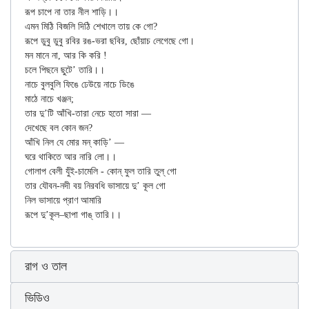
রূপ চাপে না তার নীল শাড়ি।। 

এমন মিঠি বিজলি দিঠি শেখালে তায় কে গো? 

রূপে ডুবু ডুবু রবির রঙ-ভরা ছবির, ছোঁয়াচ লেগেছে গো। 

মন মানে না, আর কি করি ! 

চলে পিছনে ছুটে’ তারি।। 

নাচে বুলবুলি ফিঙে ঢেউয়ে নাচে ডিঙে 

মাঠে নাচে খঞ্জন; 

তার দু’টি আঁখি-তারা নেচে হতো সারা —

দেখেছে বল কোন জন? 

আঁখি নিল যে মোর মন্‌ কাড়ি’ —

ঘরে থাকিতে আর নারি লো।। 

গোলাপ বেলী যুঁই-চামেলি - কোন্‌ ফুল তারি তুল্‌ গো

তার যৌবন-নদী বয় নিরবধি ভাসায়ে দু’ কূল গো 

নিল ভাসায়ে প্রাণ আমারি 

রাগ ও তাল
ভিডিও