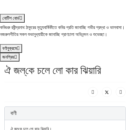
নোটিশ বোর্ড
কবিগুরু রবীন্দ্রনাথ ঠাকুরের মৃত্যুবার্ষিকীতে কবির প্রতি জানাচ্ছি গভীর শ্রদ্ধা ও ভালবাসা।
নজরুলগীতির সকল শুভানুধ্যায়ীকে জানাচ্ছি প্রাণঢালা অভিনন্দন ও শুভেচ্ছা।
বর্ণানুক্রমে
জনপ্রিয়
ঐ জল্‌কে চলে লো কার ঝিয়ারি
বাণী
ঐ জল্‌কে চলে লো কার ঝিয়ারি। 
