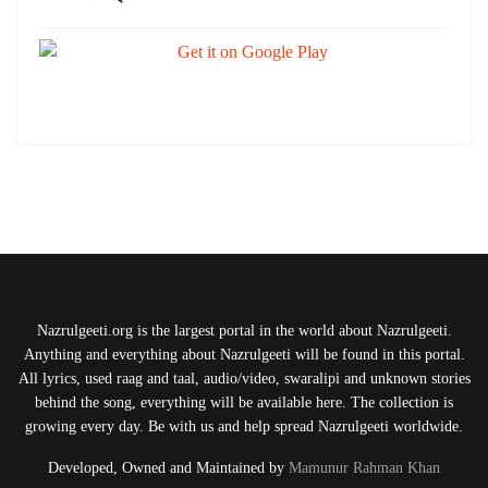
Nazrulgeeti.org is the largest portal in the world about Nazrulgeeti.
Anything and everything about Nazrulgeeti will be found in this portal.
All lyrics, used raag and taal, audio/video, swaralipi and unknown stories
behind the song, everything will be available here. The collection is
growing every day. Be with us and help spread Nazrulgeeti worldwide.
Developed, Owned and Maintained by
Mamunur Rahman Khan