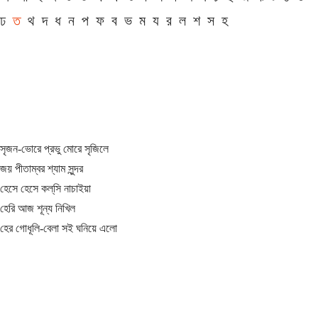
ঢ
ত
থ
দ
ধ
ন
প
ফ
ব
ভ
ম
য
র
ল
শ
স
হ
সৃজন-ভোরে প্রভু মোরে সৃজিলে
জয় পীতাম্বর শ্যাম সুন্দর
হেসে হেসে কল্‌সি নাচাইয়া
হেরি আজ শূন্য নিখিল
হের গোধূলি-বেলা সই ঘনিয়ে এলো