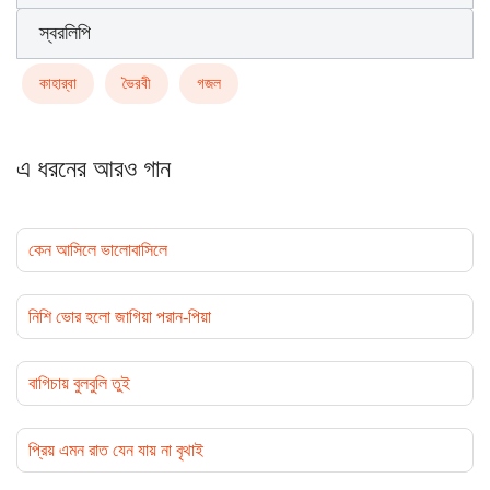
স্বরলিপি
কাহার্‌বা
ভৈরবী
গজল
এ ধরনের আরও গান
কেন আসিলে ভালোবাসিলে
নিশি ভোর হলো জাগিয়া পরান-পিয়া
বাগিচায় বুলবুলি তুই
প্রিয় এমন রাত যেন যায় না বৃথাই