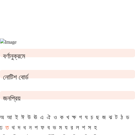
বর্ণানুক্রমে
নোটিশ বোর্ড
জনপ্রিয়
অ
আ
ই
ঈ
উ
ঊ
এ
ঐ
ও
ক
খ
ক্ষ
গ
ঘ
চ
ছ
জ
ঝ
ট
ঠ
ড
ঢ
ত
থ
দ
ধ
ন
প
ফ
ব
ভ
ম
য
র
ল
শ
স
হ