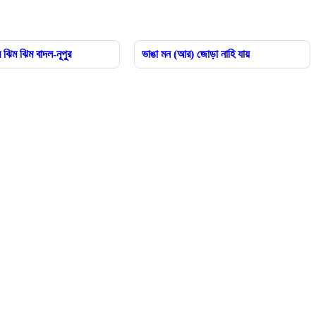
ম ঝিম ঝিম বাদল-নূপুর
ভাঙা মন (আর) জোড়া নাহি যায়