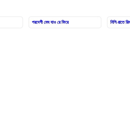
পরদেশী মেঘ যাও রে ফিরে
নিশি-রাতে রি