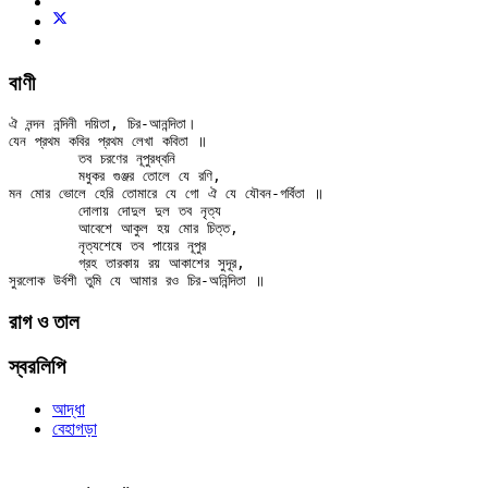
বাণী
ঐ নন্দন নন্দিনী দয়িতা, চির-আনন্দিতা।

যেন প্রথম কবির প্রথম লেখা কবিতা ॥

	তব চরণের নূপুরধ্বনি

	মধুকর গুঞ্জর তোলে যে রণি,

মন মোর ভোলে হেরি তোমারে যে গো ঐ যে যৌবন-গর্বিতা ॥

	দোলায় দোদুল দুল তব নৃত্য

	আবেশে আকুল হয় মোর চিত্ত,

	নৃত্যশেষে তব পায়ের নূপুর

	গ্রহ তারকায় রয় আকাশের সুদূর,

রাগ ও তাল
স্বরলিপি
আদ্ধা
বেহাগড়া