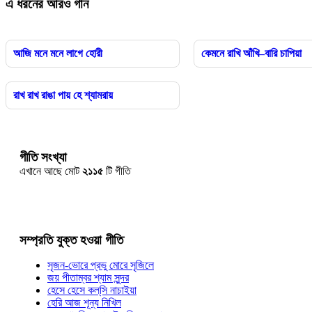
এ ধরনের আরও গান
আজি মনে মনে লাগে হোরী
কেমনে রাখি আঁখি–বারি চাপিয়া
রাখ রাখ রাঙা পায় হে শ্যামরায়
গীতি সংখ্যা
এখানে আছে মোট
২১১৫
টি গীতি
সম্প্রতি যুক্ত হওয়া গীতি
সৃজন-ভোরে প্রভু মোরে সৃজিলে
জয় পীতাম্বর শ্যাম সুন্দর
হেসে হেসে কল্‌সি নাচাইয়া
হেরি আজ শূন্য নিখিল