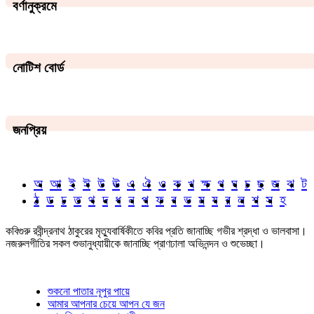
বর্ণানুক্রমে
নোটিশ বোর্ড
জনপ্রিয়
অ
আ
ই
ঈ
উ
ঊ
এ
ঐ
ও
ক
খ
ক্ষ
গ
ঘ
চ
ছ
জ
ঝ
ট
ঠ
ড
ঢ
ত
থ
দ
ধ
ন
প
ফ
ব
ভ
ম
য
র
ল
শ
স
হ
কবিগুরু রবীন্দ্রনাথ ঠাকুরের মৃত্যুবার্ষিকীতে কবির প্রতি জানাচ্ছি গভীর শ্রদ্ধা ও ভালবাসা।
নজরুলগীতির সকল শুভানুধ্যায়ীকে জানাচ্ছি প্রাণঢালা অভিনন্দন ও শুভেচ্ছা।
শুকনো পাতার নূপুর পায়ে
আমার আপনার চেয়ে আপন যে জন