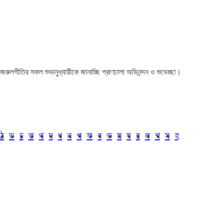
া। নজরুলগীতির সকল শুভানুধ্যায়ীকে জানাচ্ছি প্রাণঢালা অভিনন্দন ও শুভেচ্ছা।
ঠ
ড
ঢ
ত
থ
দ
ধ
ন
প
ফ
ব
ভ
ম
য
র
ল
শ
স
হ