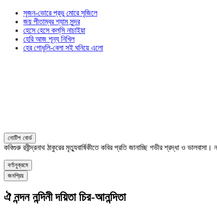
সৃজন-ভোরে প্রভু মোরে সৃজিলে
জয় পীতাম্বর শ্যাম সুন্দর
হেসে হেসে কল্‌সি নাচাইয়া
হেরি আজ শূন্য নিখিল
হের গোধূলি-বেলা সই ঘনিয়ে এলো
নোটিশ বোর্ড
কবিগুরু রবীন্দ্রনাথ ঠাকুরের মৃত্যুবার্ষিকীতে কবির প্রতি জানাচ্ছি গভীর শ্রদ্ধা ও ভালবাস
বর্ণানুক্রমে
জনপ্রিয়
ঐ নন্দন নন্দিনী দয়িতা চির-আনন্দিতা