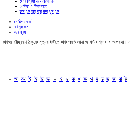
মোর প্রিয়া হবে এসো রানী
খেলিছ এ বিশ্ব লয়ে
রুম্ ঝুম্ ঝুম্ ঝুম্ রুম্ ঝুম্ ঝুম্
নোটিশ বোর্ড
বর্ণানুক্রমে
জনপ্রিয়
কবিগুরু রবীন্দ্রনাথ ঠাকুরের মৃত্যুবার্ষিকীতে কবির প্রতি জানাচ্ছি গভীর শ্রদ্ধা ও ভালবাস
অ
আ
ই
ঈ
উ
ঊ
এ
ঐ
ও
ক
খ
ক্ষ
গ
ঘ
চ
ছ
জ
ঝ
ট