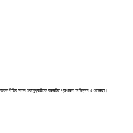
া। নজরুলগীতির সকল শুভানুধ্যায়ীকে জানাচ্ছি প্রাণঢালা অভিনন্দন ও শুভেচ্ছা।