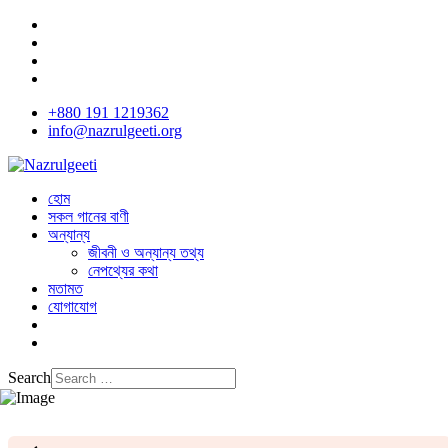
+880 191 1219362
info@nazrulgeeti.org
হোম
সকল গানের বাণী
অন্যান্য
জীবনী ও অন্যান্য তথ্য
নেপথ্যের কথা
মতামত
যোগাযোগ
Search