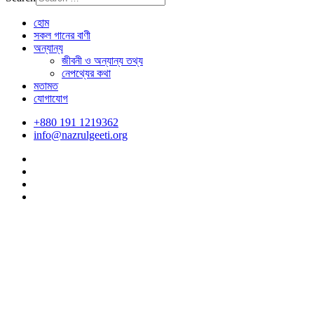
হোম
সকল গানের বাণী
অন্যান্য
জীবনী ও অন্যান্য তথ্য
নেপথ্যের কথা
মতামত
যোগাযোগ
+880 191 1219362
info@nazrulgeeti.org