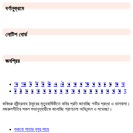
বর্ণানুক্রমে
নোটিশ বোর্ড
জনপ্রিয়
অ
আ
ই
ঈ
উ
ঊ
এ
ঐ
ও
ক
খ
ক্ষ
গ
ঘ
চ
ছ
জ
ঝ
ট
ঠ
ড
ঢ
ত
থ
দ
ধ
ন
প
ফ
ব
ভ
ম
য
র
ল
শ
স
হ
কবিগুরু রবীন্দ্রনাথ ঠাকুরের মৃত্যুবার্ষিকীতে কবির প্রতি জানাচ্ছি গভীর শ্রদ্ধা ও ভালবাসা।
নজরুলগীতির সকল শুভানুধ্যায়ীকে জানাচ্ছি প্রাণঢালা অভিনন্দন ও শুভেচ্ছা।
শুকনো পাতার নূপুর পায়ে