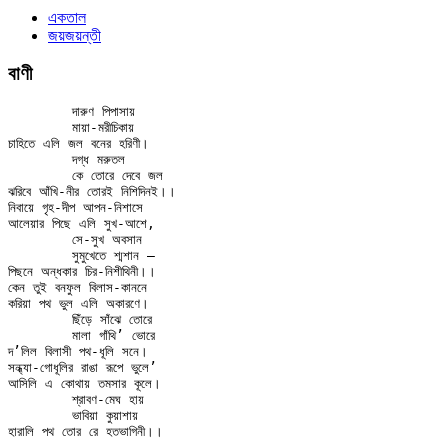
একতাল
জয়জয়ন্তী
বাণী
	দারুণ পিপাসায়

	মায়া-মরীচিকায়

চাহিতে এলি জল বনের হরিণী।

	দগ্ধ মরুতল

	কে তোরে দেবে জল

ঝরিবে আঁখি-নীর তোরই নিশিদিনই।।

নিবায়ে গৃহ-দীপ আপন-নিশাসে

আলেয়ার পিছে এলি সুখ-আশে,

	সে-সুখ অবসান

	সুমুখেতে শ্মশান —

পিছনে অন্ধকার চির-নিশীথিনী।।

কেন তুই বনফুল বিলাস-কাননে

করিয়া পথ ভুল এলি অকারণে।

	ছিঁড়ে সাঁঝে তোরে

	মালা গাঁথি’ ভোরে

দ’লিল বিলাসী পথ-ধূলি সনে।

সন্ধ্যা-গোধূলির রাঙা রূপে ভুলে’

আসিলি এ কোথায় তমসার কূলে।

	শ্রাবণ-মেঘ হায়

	ভাবিয়া কুয়াশায়
