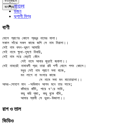
বর্ণানুক্রমে
কাহার্‌বা
জনপ্রিয়
ভজন
ভূপালী মিশ্র
বাণী
দোলে প্রাণের কোলে প্রভূর নামের মালা।

সকাল সাঁঝে সকল কাজে জপি সে নাম নিরালা।।

সেই নাম বসন-ভূষণ আমারি

সেই নামে ক্ষুধা-তৃষ্ণা নিবারি,

সেই নাম লয়ে বেড়াই কেঁদে

	সেই নামে আবার জুড়াই জ্বালা।।

সেই নামরেই নামাবলী গ্রহ তারা রবি শশী দোলে গগন কোলে।

	মধুর সেই নাম প্রাণে সদা বাজে,

	মন লাগে না সংসার কাজে

		সে নামে সদা মন মাতোয়ালা।।

আদর-সোহাগ মান -অভিমান আপন মনে তার সাথে;

	কাঁদায়ে কাঁদি, পায়ে ধ'রে সাধি,

	কভু করি পূজা, কভু বুকে বাঁধি,

রাগ ও তাল
ভিডিও