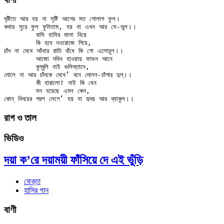
দৃষ্টিতে আর হয় না সৃষ্টি আগের মত গোলাপ ফুল।

কথায় সুরে ফুল ফুটাতাম, হয় না এখন আর সে-ভুল।।

	বাসি হাসির মালা নিয়ে

	কি হবে নওরোজে গিয়ে,

চাঁদ না দেখে আঁধার রাতি বাঁধে কি গো এলোচুল।।

	আজো দখিন হাওয়ায় ফাগুন আনে

	বুল্‌বুলি নাই গুলিস্তানে,

দোলে না আর চাঁদকে দেখে’ বনে দোলন-চাঁপার দুল্‌।।

	কী হারালো! নাই কি যেন

	মন হয়েছে এমন কেন,

রাগ ও তাল
ভিডিও
দয়া ক’রে দয়াময়ী ফাঁসিয়ে দে এই ভুঁড়ি
ফের্‌তা
হাসির গান
বাণী