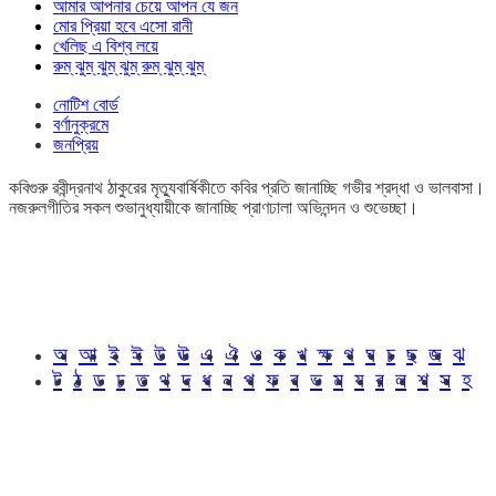
আমার আপনার চেয়ে আপন যে জন
মোর প্রিয়া হবে এসো রানী
খেলিছ এ বিশ্ব লয়ে
রুম্ ঝুম্ ঝুম্ ঝুম্ রুম্ ঝুম্ ঝুম্
নোটিশ বোর্ড
বর্ণানুক্রমে
জনপ্রিয়
কবিগুরু রবীন্দ্রনাথ ঠাকুরের মৃত্যুবার্ষিকীতে কবির প্রতি জানাচ্ছি গভীর শ্রদ্ধা ও ভালবাসা।
নজরুলগীতির সকল শুভানুধ্যায়ীকে জানাচ্ছি প্রাণঢালা অভিনন্দন ও শুভেচ্ছা।
অ
আ
ই
ঈ
উ
ঊ
এ
ঐ
ও
ক
খ
ক্ষ
গ
ঘ
চ
ছ
জ
ঝ
ট
ঠ
ড
ঢ
ত
থ
দ
ধ
ন
প
ফ
ব
ভ
ম
য
র
ল
শ
স
হ