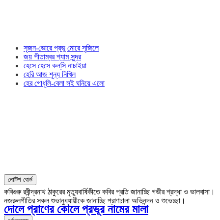
সৃজন-ভোরে প্রভু মোরে সৃজিলে
জয় পীতাম্বর শ্যাম সুন্দর
হেসে হেসে কল্‌সি নাচাইয়া
হেরি আজ শূন্য নিখিল
হের গোধূলি-বেলা সই ঘনিয়ে এলো
নোটিশ বোর্ড
কবিগুরু রবীন্দ্রনাথ ঠাকুরের মৃত্যুবার্ষিকীতে কবির প্রতি জানাচ্ছি গভীর শ্রদ্ধা ও ভালবাসা।
নজরুলগীতির সকল শুভানুধ্যায়ীকে জানাচ্ছি প্রাণঢালা অভিনন্দন ও শুভেচ্ছা।
দোলে প্রাণের কোলে প্রভূর নামের মালা