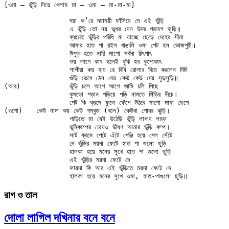
[ওমা — ভুঁড়ি নিয়ে গেলাম মা — ওমা — মা-মা-মা]

		দয়া ক’রে দয়াময়ী ফাঁসিয়ে দে এই ভুঁড়ি

		এ ভুঁড়ি তো নয় ভূধর যেন উদর প্রদেশ জুড়ি॥

		ক্রমেই ভুঁড়ির পরিধি মা যাচ্ছে ছেড়ে দেহের সীমা

		আমার হাত পা রইল বাঙালি ওমা পেট হল ভোজপুরী॥

		উপুড় হতে নারি মাগো সর্বদা চিৎপাৎ

		ভয় লাগে কাৎ হলেই বুঝি হব কুপোকাৎ

		শালীরা কয় হায় রে বিধি রোলার বিয়ে করলেন দিদি

		গুঁড়ি ভেবে ঠেস দেয় কেউ কেউ দেয় সুড়সুড়ি॥

(আর)		ভুঁড়ি চলে আগে আগে আমি চলি পিছে

		কুমড়ো গড়ান গড়িয়ে পড়ি নামতে সিঁড়ির নীচে।

		পেট কি ক্রমে ফুলে ফেঁপে উঠবে মাগো মাথা ছেপে

(ওগো)	কেউ নাদা কয় কেউ গম্বুজ (বলে) কেউবা গোবর ঝুড়ি।

		গাড়িতে মা যেই উঠেছি ভুঁড়ি লাগায় লম্ফ

		ভুমিকম্পের চেয়েও ভীষণ আমার ভুঁড়ি কম্প।

		সার্ট ক্রমে পেটে এঁটে গেঞ্জি হয়ে গেল সেঁটে

		দে ভুঁড়ির ময়দা ফেটে হাত পা গুলো ছুড়ি

		হালকা হয়ে মনের সুখে হাত পা গুলো ছুড়ি

		এই ভুঁড়ির ময়দা ফেটে দে

		ফায়দা কি আর এই ভুঁড়িতে ময়দা ফেটে দে

রাগ ও তাল
দোলা লাগিল দখিনার বনে বনে