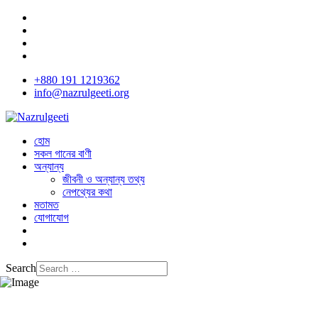
+880 191 1219362
info@nazrulgeeti.org
হোম
সকল গানের বাণী
অন্যান্য
জীবনী ও অন্যান্য তথ্য
নেপথ্যের কথা
মতামত
যোগাযোগ
Search