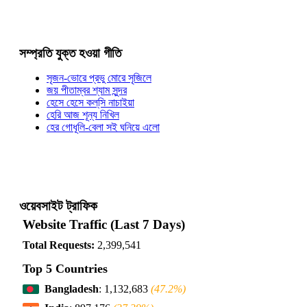
সম্প্রতি যুক্ত হওয়া গীতি
সৃজন-ভোরে প্রভু মোরে সৃজিলে
জয় পীতাম্বর শ্যাম সুন্দর
হেসে হেসে কল্‌সি নাচাইয়া
হেরি আজ শূন্য নিখিল
হের গোধূলি-বেলা সই ঘনিয়ে এলো
ওয়েবসাইট ট্রাফিক
Website Traffic (Last 7 Days)
Total Requests:
2,399,541
Top 5 Countries
Bangladesh
: 1,132,683
(47.2%)