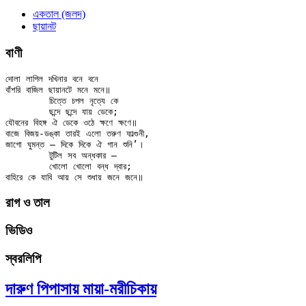
একতাল (জলদ)
ছায়ানট
বাণী
দোলা লাগিল দখিনার বনে বনে

বাঁশরি বাজিল ছায়ানটে মনে মনে॥

	চিত্তে চপল নৃত্যে কে

	ছন্দে ছন্দে যায় ডেকে;

যৌবনের বিহঙ্গ ঐ ডেকে ওঠে ক্ষণে ক্ষণে॥

বাজে বিজয়-ডঙ্কা তারই এলো তরুণ ফাল্গুনী,

জাগো ঘুমন্ত – দিকে দিকে ঐ গান শুনি’।

	টুটিল সব অন্ধকার –

	খোলো খোলো বন্ধ দ্বার;

রাগ ও তাল
ভিডিও
স্বরলিপি
দারুণ পিপাসায় মায়া-মরীচিকায়