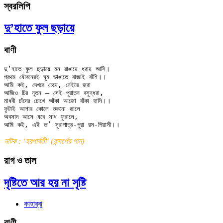
স্বরলিপি
দু’হাতে ফুল ছড়ায়ে
বাণী
দু’হাতে ফুল ছড়ায়ে মন রাঙায়ে ধরায় আসি।

প্রথম যৌবনেরই ঘুম ভাঙাতে বাজাই বাঁশি।।

আমি কই, দেখরে চেয়ে, নেইরে জরা

আজিও চির নূতন — সেই পুরাতন বসুন্ধরা,

মাধবী চাঁদের চোখে আঁকা আজো বাঁকা হাসি।।

ফুটাই আশার কোলে শুকনো ডালে

অবসাদ আসে যবে সাধ ফুরালে,

নাটক : ‘হরপার্বতী’ (কন্দর্পের গান)
রাগ ও তাল
দৃষ্টিতে আর হয় না সৃষ্টি
কাহার্‌বা
বাণী