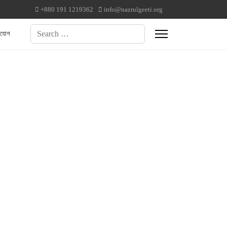
+880 191 1219362
info@nazrulgeeti.org
Search
াযোগ