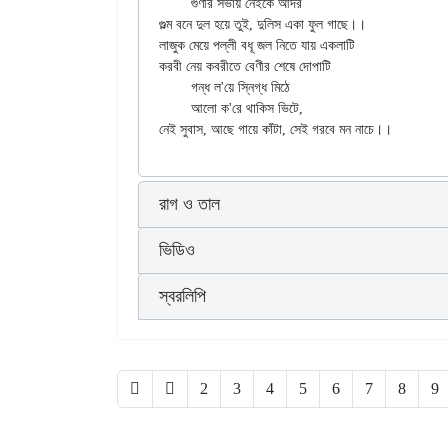
	গুণীর সভায় নেইকে আদর

গুল্ম বনে দুল হয়ে তুই, দুলিস একা ফুল গাছে।।

লাজুক মেয়ে পল্লী বধূ জল নিতে যায় একলাটি

করবী নেয় কবরীতে বেণীর শেষে দোপাটি

	গন্ধ ল'য়ে স্নিগ্ধ মিঠে

	আলো ক'রে থাকিস ভিটে,

রাগ ও তাল
ভিডিও
স্বরলিপি
2
3
4
5
6
7
8
9