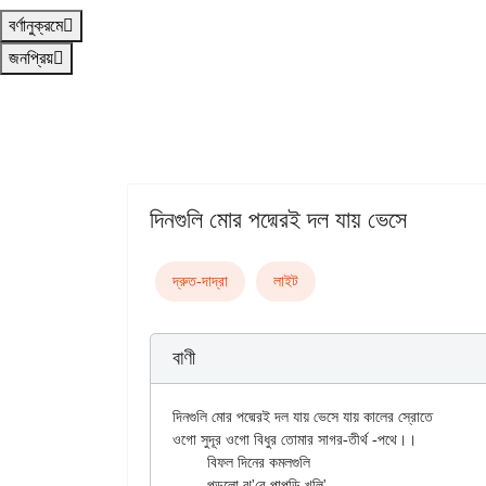
বর্ণানুক্রমে
জনপ্রিয়
দিনগুলি মোর পদ্মেরই দল যায় ভেসে
দ্রুত-দাদ্‌রা
লাইট
বাণী
দিনগুলি মোর পদ্মেরই দল যায় ভেসে যায় কালের স্রোতে

ওগো সুদূর ওগো বিধুর তোমার সাগর-তীর্থ -পথে।।

	বিফল দিনের কমলগুলি

	পড়লো ঝ'রে পাপড়ি খুলি'
