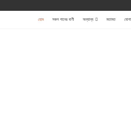
হোম
সকল গানের বাণী
অন্যান্য
মতামত
যোগ