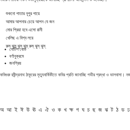
শুকনো পাতার নূপুর পায়ে
আমার আপনার চেয়ে আপন যে জন
মোর প্রিয়া হবে এসো রানী
খেলিছ এ বিশ্ব লয়ে
রুম্ ঝুম্ ঝুম্ ঝুম্ রুম্ ঝুম্ ঝুম্
নোটিশ বোর্ড
বর্ণানুক্রমে
জনপ্রিয়
কবিগুরু রবীন্দ্রনাথ ঠাকুরের মৃত্যুবার্ষিকীতে কবির প্রতি জানাচ্ছি গভীর শ্রদ্ধা ও ভালবাসা।
অ
আ
ই
ঈ
উ
ঊ
এ
ঐ
ও
ক
খ
ক্ষ
গ
ঘ
চ
ছ
জ
ঝ
ট
ঠ
ড
ঢ