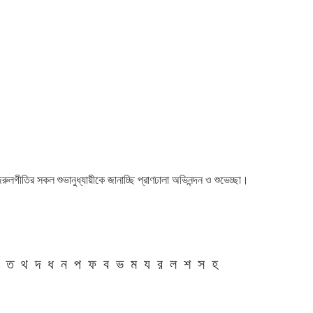
 নজরুলগীতির সকল শুভানুধ্যায়ীকে জানাচ্ছি প্রাণঢালা অভিনন্দন ও শুভেচ্ছা।
ত
থ
দ
ধ
ন
প
ফ
ব
ভ
ম
য
র
ল
শ
স
হ