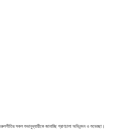
 নজরুলগীতির সকল শুভানুধ্যায়ীকে জানাচ্ছি প্রাণঢালা অভিনন্দন ও শুভেচ্ছা।