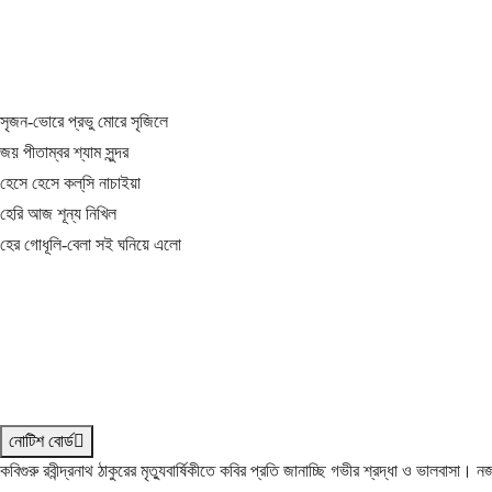
সৃজন-ভোরে প্রভু মোরে সৃজিলে
জয় পীতাম্বর শ্যাম সুন্দর
হেসে হেসে কল্‌সি নাচাইয়া
হেরি আজ শূন্য নিখিল
হের গোধূলি-বেলা সই ঘনিয়ে এলো
নোটিশ বোর্ড
কবিগুরু রবীন্দ্রনাথ ঠাকুরের মৃত্যুবার্ষিকীতে কবির প্রতি জানাচ্ছি গভীর শ্রদ্ধা ও ভালবাসা।