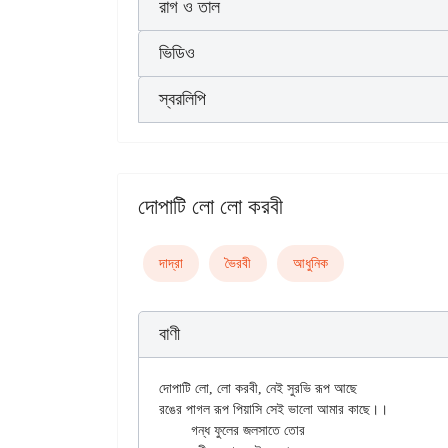
রাগ ও তাল
ভিডিও
স্বরলিপি
দোপাটি লো লো করবী
দাদ্‌রা
ভৈরবী
আধুনিক
বাণী
দোপাটি লো, লো করবী, নেই সুরভি রূপ আছে

রঙের পাগল রূপ পিয়াসি সেই ভালো আমার কাছে।।

	গন্ধ ফুলের জলসাতে তোর
