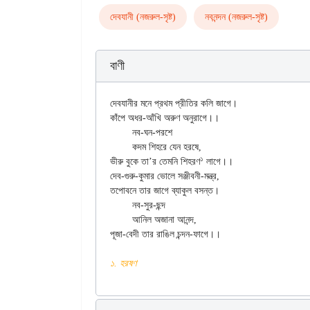
দেবযানী (নজরুল-সৃষ্ট)
নবনন্দন (নজরুল-সৃষ্ট)
বাণী
দেবযানীর মনে প্রথম প্রীতির কলি জাগে।

কাঁপে অধর-আঁখি অরুণ অনুরাগে।।

	নব-ঘন-পরশে

	কদম শিহরে যেন হরষে,

১
ভীরু বুকে তা’র তেমনি শিহরণ
 লাগে।।

দেব-গুরু-কুমার ভোলে সঞ্জীবনী-মন্ত্র,

তপোবনে তার জাগে ব্যাকুল বসন্ত।

	নব-সুর-ছন্দ

	আনিল অজানা আনন্দ,

পূজা-বেদী তার রাঙিল চন্দন-ফাগে।।
