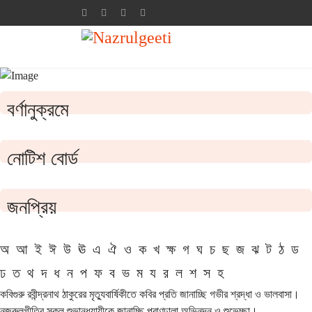
বর্ণানুক্রমে
নোটিশ বোর্ড
জনপ্রিয়
অ
আ
ই
ঈ
উ
ঊ
এ
ঐ
ও
ক
খ
ক্ষ
গ
ঘ
চ
ছ
জ
ঝ
ট
ঠ
ড
ঢ
ত
থ
দ
ধ
ন
প
ফ
ব
ভ
ম
য
র
ল
শ
স
হ
কবিগুরু রবীন্দ্রনাথ ঠাকুরের মৃত্যুবার্ষিকীতে কবির প্রতি জানাচ্ছি গভীর শ্রদ্ধা ও ভালবাসা।
নজরুলগীতির সকল শুভানুধ্যায়ীকে জানাচ্ছি প্রাণঢালা অভিনন্দন ও শুভেচ্ছা।