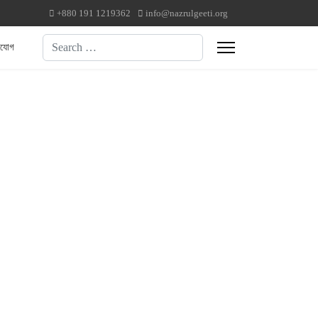
+880 191 1219362
info@nazrulgeeti.org
Search
াযোগ