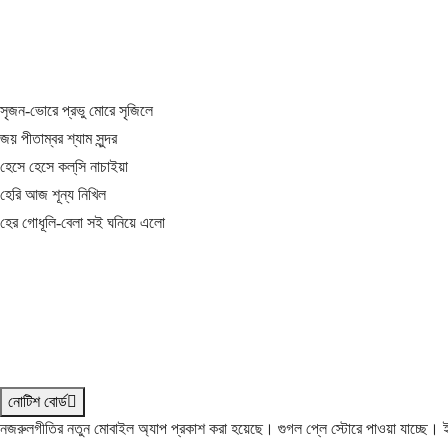
সৃজন-ভোরে প্রভু মোরে সৃজিলে
জয় পীতাম্বর শ্যাম সুন্দর
হেসে হেসে কল্‌সি নাচাইয়া
হেরি আজ শূন্য নিখিল
হের গোধূলি-বেলা সই ঘনিয়ে এলো
নোটিশ বোর্ড
নজরুলগীতির নতুন মোবাইল অ্যাপ প্রকাশ করা হয়েছে। গুগল প্লে স্টোরে পাওয়া যাচ্ছে।