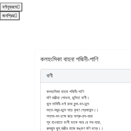
বর্ণানুক্রমে
জনপ্রিয়
কলহংসিকা বাহনা পদ্মিনী-পাণি
বাণী
কলহংসিকা বাহনা পদ্মিনী-পাণি

মণি মঞ্জীরা শোভনা, ছন্দিতা বাণী।

বন্দে দামিনী-বর্ণা রাধা বৃন্দা-বন-চন্দে

মত্ত-ময়ূর-ছন্দে নাচে কৃষ্ণ প্রেমানন্দে।।

পল্লব-ঘন চক্ষে ঝরে অশ্রু-রস-ধারা

পূব হাওয়াতে বংশী ডাকে আয় রে পথ-হারা,

রুমঝুম ঝুম্ মঞ্জীর বাজে কঙ্কণ মণি বন্ধে।।
