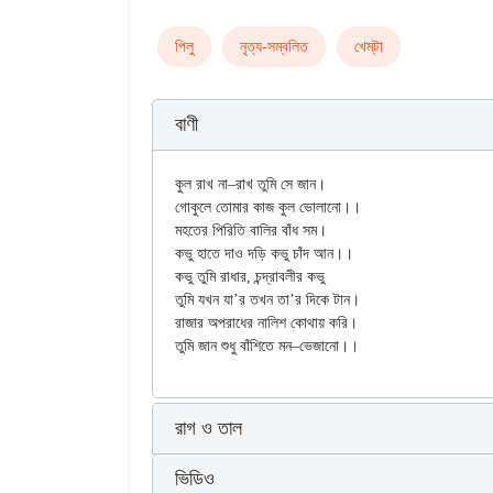
পিলু
নৃত্য-সম্বলিত
খেম্‌টা
বাণী
কুল রাখ না–রাখ তুমি সে জান।

গোকুলে তোমার কাজ কুল ভোলানো।।

মহতের পিরিতি বালির বাঁধ সম।

কভু হাতে দাও দড়ি কভু চাঁদ আন।।

কভু তুমি রাধার, চন্দ্রাবলীর কভু

তুমি যখন যা’র তখন তা’র দিকে টান।

রাজার অপরাধের নালিশ কোথায় করি।

রাগ ও তাল
ভিডিও