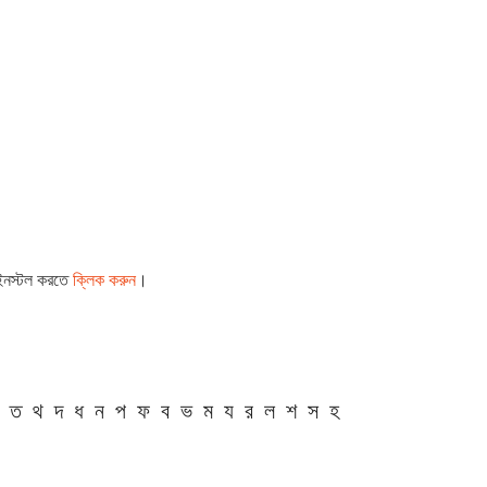
 ইনস্টল করতে
ক্লিক করুন
।
ত
থ
দ
ধ
ন
প
ফ
ব
ভ
ম
য
র
ল
শ
স
হ