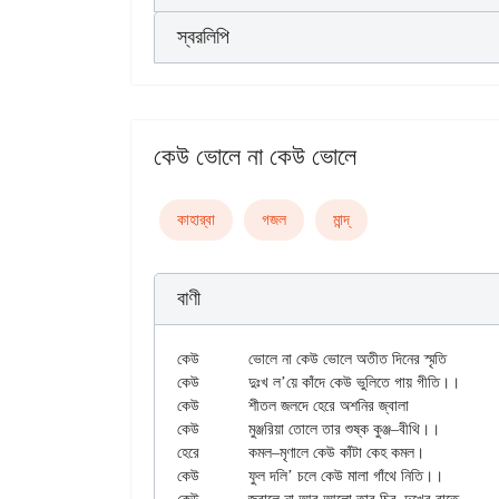
স্বরলিপি
কেউ ভোলে না কেউ ভোলে
কাহার্‌বা
গজল
মান্দ্‌
বাণী
কেউ		ভোলে না কেউ ভোলে অতীত দিনের স্মৃতি

কেউ		দুঃখ ল’য়ে কাঁদে কেউ ভুলিতে গায় গীতি।।

কেউ		শীতল জলদে হেরে অশনির জ্বালা

কেউ		মুঞ্জরিয়া তোলে তার শুষ্ক কুঞ্জ–বীথি।।

হেরে		কমল–মৃণালে কেউ কাঁটা কেহ কমল।

কেউ		ফুল দলি’ চলে কেউ মালা গাঁথে নিতি।।
