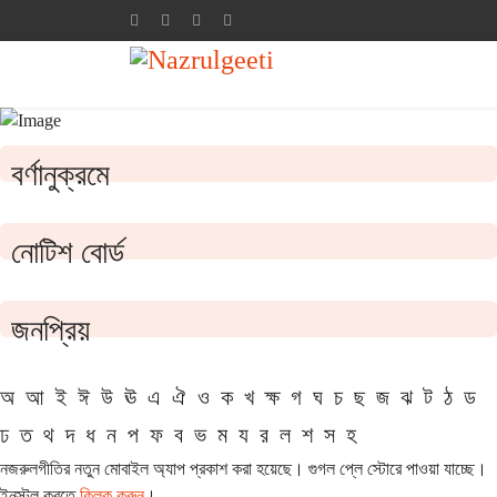
বর্ণানুক্রমে
নোটিশ বোর্ড
জনপ্রিয়
অ
আ
ই
ঈ
উ
ঊ
এ
ঐ
ও
ক
খ
ক্ষ
গ
ঘ
চ
ছ
জ
ঝ
ট
ঠ
ড
ঢ
ত
থ
দ
ধ
ন
প
ফ
ব
ভ
ম
য
র
ল
শ
স
হ
নজরুলগীতির নতুন মোবাইল অ্যাপ প্রকাশ করা হয়েছে। গুগল প্লে স্টোরে পাওয়া যাচ্ছে।
ইনস্টল করতে
ক্লিক করুন
।