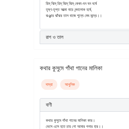
রিম্ ঝিম্ রিম্ ঝিম্ ঝিম্ কেকা-বন ঘন বর্ষে

তৃষ্ণ-তৃপ্ত আত্মা নাচে নন্দালোক হর্ষে,

রাগ ও তাল
কথার কুসুমে গাঁথা গানের মালিকা
দাদ্‌রা
আধুনিক
বাণী
কথার কুসুমে গাঁথা গানের মালিকা কার।

ভেসে এসে হতে চায় গো আমার গলার হার।।
