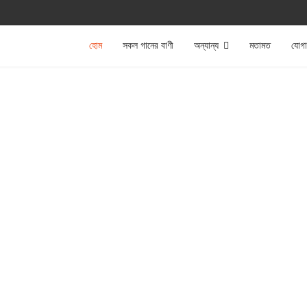
হোম
সকল গানের বাণী
অন্যান্য
মতামত
যোগ