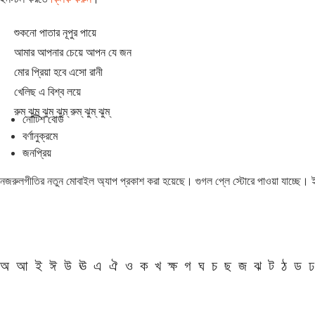
শুকনো পাতার নূপুর পায়ে
আমার আপনার চেয়ে আপন যে জন
মোর প্রিয়া হবে এসো রানী
খেলিছ এ বিশ্ব লয়ে
রুম্ ঝুম্ ঝুম্ ঝুম্ রুম্ ঝুম্ ঝুম্
নোটিশ বোর্ড
বর্ণানুক্রমে
জনপ্রিয়
নজরুলগীতির নতুন মোবাইল অ্যাপ প্রকাশ করা হয়েছে। গুগল প্লে স্টোরে পাওয়া যাচ্ছে।
অ
আ
ই
ঈ
উ
ঊ
এ
ঐ
ও
ক
খ
ক্ষ
গ
ঘ
চ
ছ
জ
ঝ
ট
ঠ
ড
ঢ