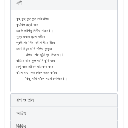
বাণী
কুহু কুহু কুহু কুহু কোয়েলিয়া

কুহরিল মহুয়া-বনে

চমকি জাগিনু নিশীথ শয়নে।।

শূন্য ভবনে মৃদুল সমীরে

প্রদীপের শিখা কাঁপে ধীরে ধীরে

চরণ-চিহ্ন রাখি দলিত কুসুমে

	চলিয়া গেছ তুমি দূর-বিজনে।।

বাহিরে ঝরে ফুল আমি ঝুরি ঘরে

বেণু-বনে সমীরণ হাহাকার করে

ব’লে যাও কেন গেলে এমন ক’রে

রাগ ও তাল
অডিও
ভিডিও