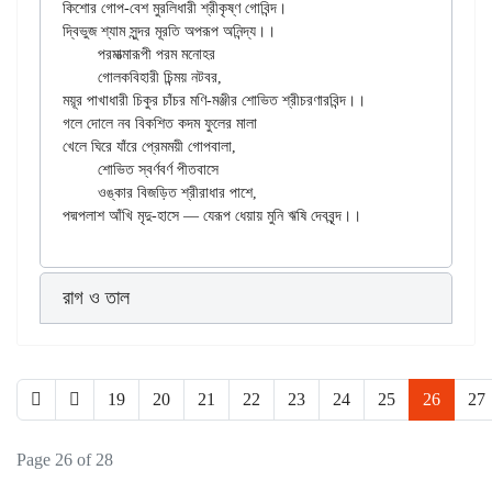
কিশোর গোপ-বেশ মুরলিধারী শ্রীকৃষ্ণ গোবিন্দ।

দ্বিভুজ শ্যাম সুন্দর মূরতি অপরূপ অনিন্দ্য।।

	পরমাত্মারূপী পরম মনোহর

	গোলকবিহারী চিন্ময় নটবর,

ময়ূর পাখাধারী চিকুর চাঁচর মণি-মঞ্জীর শোভিত শ্রীচরণারবিন্দ।।

গলে দোলে নব বিকশিত কদম ফুলের মালা

খেলে ঘিরে যাঁরে প্রেমময়ী গোপবালা,

	শোভিত স্বর্ণবর্ণ পীতবাসে

	ওঙ্কার বিজড়িত শ্রীরাধার পাশে,

রাগ ও তাল
19
20
21
22
23
24
25
26
27
Page 26 of 28