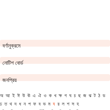
বর্ণানুক্রমে
নোটিশ বোর্ড
জনপ্রিয়
অ
আ
ই
ঈ
উ
ঊ
এ
ঐ
ও
ক
খ
ক্ষ
গ
ঘ
চ
ছ
জ
ঝ
ট
ঠ
ড
ঢ
ত
থ
দ
ধ
ন
প
ফ
ব
ভ
ম
য
র
ল
শ
স
হ