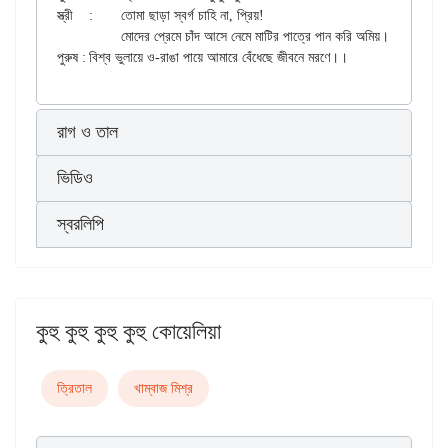
স্ত্রী 	:	তোমা ছাড়া স্বর্গ চাহি না, প্রিয়!

		মোদের প্রেমে চাঁদ আসে নেমে মাটির পাত্রে পান করি অমিয়।।

রাগ ও তাল
ভিডিও
স্বরলিপি
কুহু কুহু কুহু কুহু কোয়েলিয়া
ত্রিতাল
খাম্বাজ মিশ্র