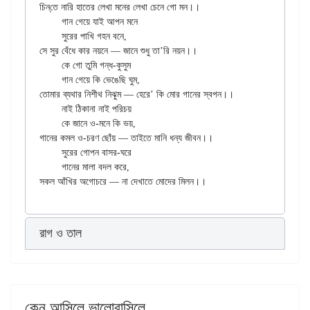
চিন্‌তে নারি হাতের লেখা মনের লেখা চেনে গো মন।।

	গান গেয়ে যাই আপন মনে

	সুরের পাখি গহন বনে,

সে সুর বেঁধে কার নয়নে — জানে শুধু তা’রি নয়ন।।

	কে গো তুমি গন্ধ-কুসুম

	গান গেয়ে কি ভেঙেছি ঘুম,

তোমার ব্যথার নিশীথ নিঝুম — হেরে’ কি মোর গানের স্বপন।।

	নাই ঠিকানা নাই পরিচয়

	কে জানে ও-মনে কি ভয়,

গানের কমল ও-চরণ ছোঁয় — তাইতে মানি ধন্য জীবন।।

	সুরের গোপন বাসর-ঘরে

	গানের মালা বদল করে,

রাগ ও তাল
কেন আসিলে ভালোবাসিলে