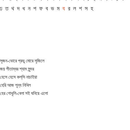
ঢ
ত
থ
দ
ধ
ন
প
ফ
ব
ভ
ম
য
র
ল
শ
স
হ
সৃজন-ভোরে প্রভু মোরে সৃজিলে
জয় পীতাম্বর শ্যাম সুন্দর
হেসে হেসে কল্‌সি নাচাইয়া
হেরি আজ শূন্য নিখিল
হের গোধূলি-বেলা সই ঘনিয়ে এলো