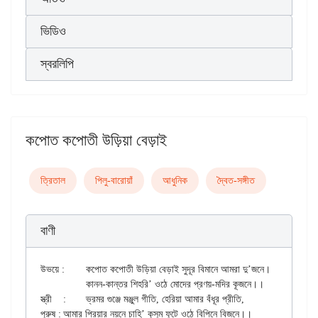
ভিডিও
স্বরলিপি
কপোত কপোতী উড়িয়া বেড়াই
ত্রিতাল
পিলু-বারোয়াঁ
আধুনিক
দ্বৈত-সঙ্গীত
বাণী
উভয়ে : 	কপোত কপোতী উড়িয়া বেড়াই সুদূর বিমানে আমরা দু’জনে।

		কানন-কান্তর শিহরি’ ওঠে মোদের প্রণয়-মদির কূজনে।।

স্ত্রী 	:	ভ্রমর গুঞ্জে মঞ্জুল গীতি, হেরিয়া আমার বঁধূর প্রীতি,

পুরুষ :	আমার প্রিয়ার নয়নে চাহি’ কুসুম ফুটে ওঠে বিপিনে বিজনে।।
