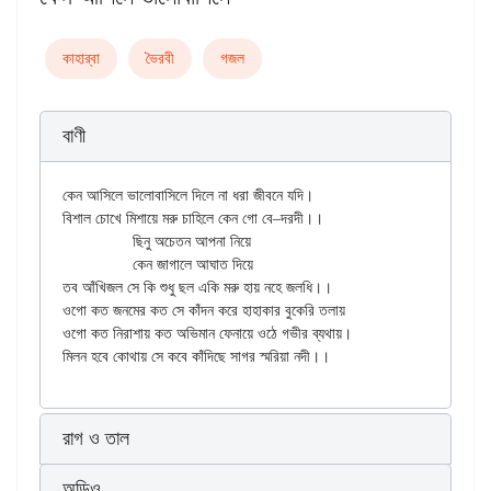
কাহার্‌বা
ভৈরবী
গজল
বাণী
কেন আসিলে ভালোবাসিলে দিলে না ধরা জীবনে যদি।

বিশাল চোখে মিশায়ে মরু চাহিলে কেন গো বে–দরদী।।

		ছিনু অচেতন আপনা নিয়ে

		কেন জাগালে আঘাত দিয়ে

তব আঁখিজল সে কি শুধু ছল একি মরু হায় নহে জলধি।।

ওগো কত জনমের কত সে কাঁদন করে হাহাকার বুকেরি তলায়

ওগো কত নিরাশায় কত অভিমান ফেনায়ে ওঠে গভীর ব্যথায়।

রাগ ও তাল
অডিও