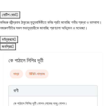
নোটিশ বোর্ড
কবিগুরু রবীন্দ্রনাথ ঠাকুরের মৃত্যুবার্ষিকীতে কবির প্রতি জানাচ্ছি গভীর শ্রদ্ধা ও ভালবাসা।
নজরুলগীতির সকল শুভানুধ্যায়ীকে জানাচ্ছি প্রাণঢালা অভিনন্দন ও শুভেচ্ছা।
বর্ণানুক্রমে
জনপ্রিয়
কে পাঠালে লিপির দূতী
দাদ্‌রা
ঝিঁঝিট-খাম্বাজ
বাণী
কে পাঠালে লিপির দূতী গোপন লোকের বন্ধু গোপন।
