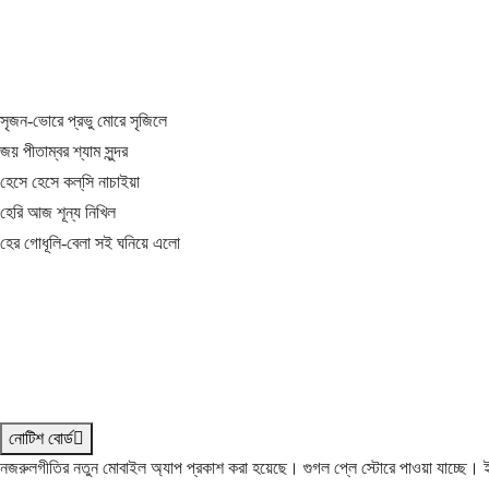
সৃজন-ভোরে প্রভু মোরে সৃজিলে
জয় পীতাম্বর শ্যাম সুন্দর
হেসে হেসে কল্‌সি নাচাইয়া
হেরি আজ শূন্য নিখিল
হের গোধূলি-বেলা সই ঘনিয়ে এলো
নোটিশ বোর্ড
নজরুলগীতির নতুন মোবাইল অ্যাপ প্রকাশ করা হয়েছে। গুগল প্লে স্টোরে পাওয়া যাচ্ছে।