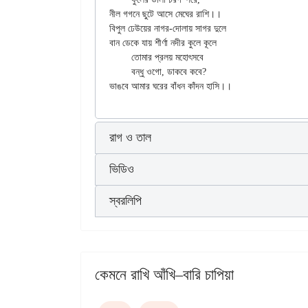
নীল গগনে ছুটে আসে মেঘের রাশি।।

বিপুল ঢেউয়ের নাগর-দোলায় সাগর দুলে

বান ডেকে যায় শীর্ণা নদীর কুলে কূলে

	তোমার প্রলয় মহোৎসবে

	বন্ধু ওগো, ডাকবে কবে?

রাগ ও তাল
ভিডিও
স্বরলিপি
কেমনে রাখি আঁখি–বারি চাপিয়া