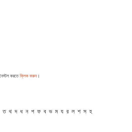
 ইনস্টল করতে
ক্লিক করুন
।
ত
থ
দ
ধ
ন
প
ফ
ব
ভ
ম
য
র
ল
শ
স
হ