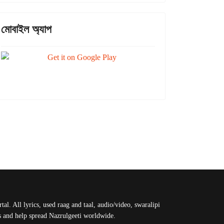
মোবাইল অ্যাপ
al. All lyrics, used raag and taal, audio/video, swaralipi
us and help spread Nazrulgeeti worldwide.