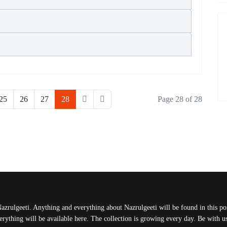
25
26
27
28
Page 28 of 28
Nazrulgeeti. Anything and everything about Nazrulgeeti will be found in this port
rything will be available here. The collection is growing every day. Be with 