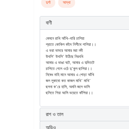
দুর্গা
আদ্ধা
বাণী
কেমনে রাখি আঁখি–বারি চাপিয়া

প্রাতে কোকিল কাঁদে নিশীথে পাপিয়া।।

এ ভরা ভাদরে আমার মরা নদী

উথলি’ উথলি’ উঠিছে নিরবধি

আমার এ ভাঙা ঘটে, আমার এ হৃদিতটে

চাপিতে গেলে ওঠে দু’কূল ছাপিয়া।।

নিষেধ নাহি মানে আমার এ পোড়া আঁখি

জল লুকাবো কত কাজল মাখি’ মাখি’

ছলনা ক’রে হাসি, অমনি জলে ভাসি

রাগ ও তাল
অডিও