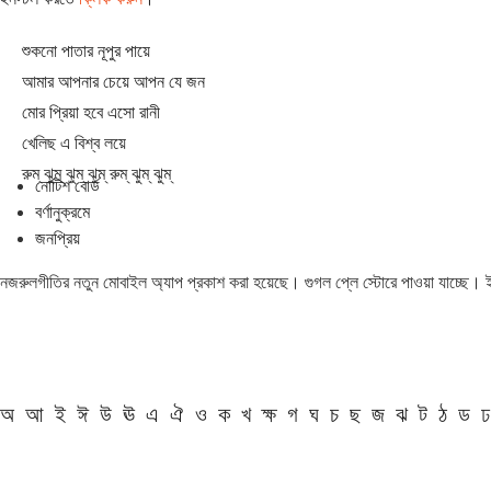
শুকনো পাতার নূপুর পায়ে
আমার আপনার চেয়ে আপন যে জন
মোর প্রিয়া হবে এসো রানী
খেলিছ এ বিশ্ব লয়ে
রুম্ ঝুম্ ঝুম্ ঝুম্ রুম্ ঝুম্ ঝুম্
নোটিশ বোর্ড
বর্ণানুক্রমে
জনপ্রিয়
নজরুলগীতির নতুন মোবাইল অ্যাপ প্রকাশ করা হয়েছে। গুগল প্লে স্টোরে পাওয়া যাচ্ছে।
অ
আ
ই
ঈ
উ
ঊ
এ
ঐ
ও
ক
খ
ক্ষ
গ
ঘ
চ
ছ
জ
ঝ
ট
ঠ
ড
ঢ