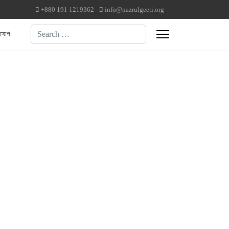
+880 191 1219362
info@nazrulgeeti.org
Search
াযোগ