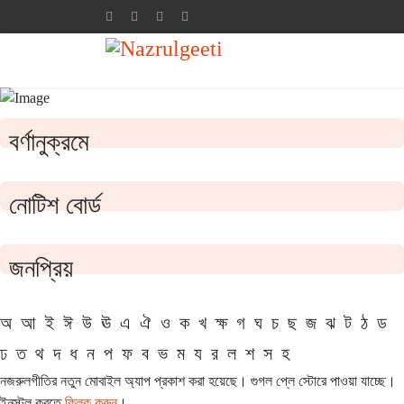
বর্ণানুক্রমে
নোটিশ বোর্ড
জনপ্রিয়
অ
আ
ই
ঈ
উ
ঊ
এ
ঐ
ও
ক
খ
ক্ষ
গ
ঘ
চ
ছ
জ
ঝ
ট
ঠ
ড
ঢ
ত
থ
দ
ধ
ন
প
ফ
ব
ভ
ম
য
র
ল
শ
স
হ
নজরুলগীতির নতুন মোবাইল অ্যাপ প্রকাশ করা হয়েছে। গুগল প্লে স্টোরে পাওয়া যাচ্ছে।
ইনস্টল করতে
ক্লিক করুন
।