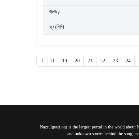
ভিডিও
স্বরলিপি
19
20
21
22
23
24
Nazrulgeeti.org is the largest portal in the world about 
and unknown stories behind the song, eve