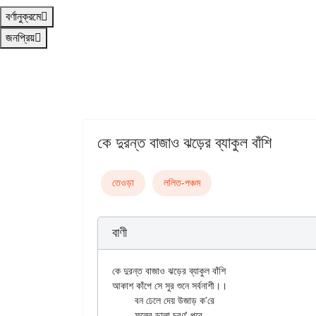
বর্ণানুক্রমে
জনপ্রিয়
কে দুরন্ত বাজাও ঝড়ের ব্যাকুল বাঁশি
তেওড়া
ললিত-পঞ্চম
বাণী
কে দুরন্ত বাজাও ঝড়ের ব্যাকুল বাঁশি

আকাশ কাঁপে সে সুর শুনে সর্বনাশী।।

	বন ঢেলে দেয় উজাড় ক'রে

	ফুলের ডালা চরণ' পরে,
