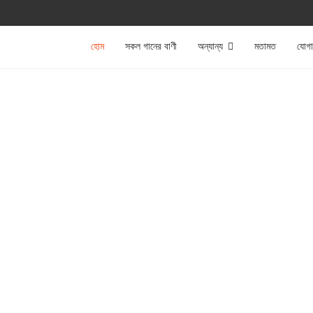
হোম
সকল গানের বাণী
অন্যান্য
মতামত
যোগ