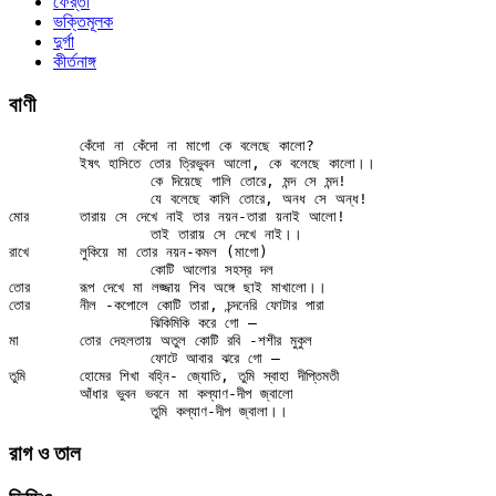
ফের্‌তা
ভক্তিমূলক
দুর্গা
কীর্তনাঙ্গ
বাণী
	কেঁদো না কেঁদো না মাগো কে বলেছে কালো?

	ইষৎ হাসিতে তোর ত্রিভুবন আলো, কে বলেছে কালো।।

		কে দিয়েছে গালি তোরে, মন্দ সে মন্দ!

		যে বলেছে কালি তোরে, অনধ সে অন্ধ!

মোর	তারায় সে দেখে নাই তার নয়ন-তারা য়নাই আলো!

		তাই তারায় সে দেখে নাই।।

রাখে	লুকিয়ে মা তোর নয়ন-কমল (মাগো)

		কোটি আলোর সহস্র দল

তোর	রূপ দেখে মা লজ্জায় শিব অঙ্গে ছাই মাখালো।।

তোর	নীল -কপোলে কোটি তারা, চন্দনেরি ফোটার পারা

		ঝিকিমিকি করে গো —

মা	তোর দেহলতায় অতুল কোটি রবি -শশীর মুকুল

		ফোটে আবার ঝরে গো —

তুমি	হোমের শিখা বহ্নি- জ্যোতি, তুমি স্বাহা দীপ্তিমতী

	আঁধার ভুবন ভবনে মা কল্যাণ-দীপ জ্বালো

রাগ ও তাল