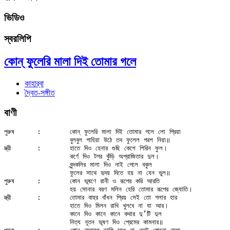
ভিডিও
স্বরলিপি
কোন্ ফুলেরি মালা দিই তোমার গলে
কাহার্‌বা
দ্বৈত-সঙ্গীত
বাণী
পুরুষ	:	কোন্ ফুলেরি মালা দিই তোমার গলে লো প্রিয়া

		বুলবুল গাহিয়া উঠে তব ফুলেল পরশ নিয়া॥

স্ত্রী	:	হাতে দিও হেনার গুছি কেশে শিরিন ফুল।

		কর্ণে দিও টগর কুঁড়ি অপ্‌রাজিতার দুল।

		বুন্দকলির মালা দিও নাই পেলে বকুল

		ফুলের সাথে হৃদয় দিতে হয় না যেন ভুল॥

পুরুষ	:	কোন ভূষণে রানী ও রূপের করি আরতি

		হয় সোনার বরণ মলিন হেরি তোমার রূপের জ্যোতি।

স্ত্রী	:	তোমার বাহুর বাঁধন প্রিয় সেই তো গলার হার

		হাতে দিও মিলন রাখি খুলবে না যা আর।

		কানে দিও কানে কানে কথার দু’টি দুল

		নিত্য নূতন ভূষণ দিও প্রেমের কামনার॥
