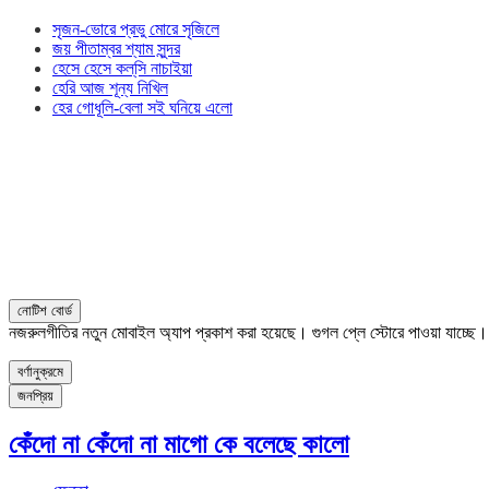
সৃজন-ভোরে প্রভু মোরে সৃজিলে
জয় পীতাম্বর শ্যাম সুন্দর
হেসে হেসে কল্‌সি নাচাইয়া
হেরি আজ শূন্য নিখিল
হের গোধূলি-বেলা সই ঘনিয়ে এলো
নোটিশ বোর্ড
নজরুলগীতির নতুন মোবাইল অ্যাপ প্রকাশ করা হয়েছে। গুগল প্লে স্টোরে পাওয়া যাচ্ছে
বর্ণানুক্রমে
জনপ্রিয়
কেঁদো না কেঁদো না মাগো কে বলেছে কালো