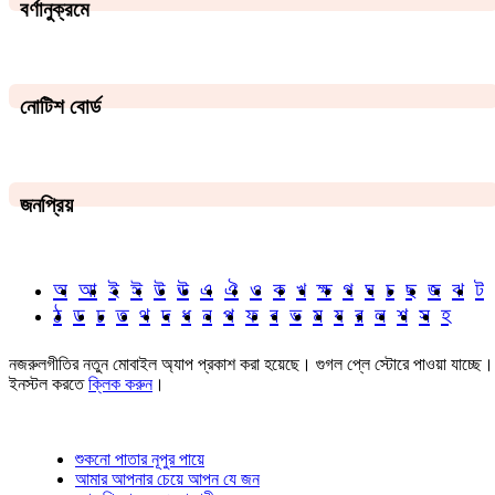
বর্ণানুক্রমে
নোটিশ বোর্ড
জনপ্রিয়
অ
আ
ই
ঈ
উ
ঊ
এ
ঐ
ও
ক
খ
ক্ষ
গ
ঘ
চ
ছ
জ
ঝ
ট
ঠ
ড
ঢ
ত
থ
দ
ধ
ন
প
ফ
ব
ভ
ম
য
র
ল
শ
স
হ
নজরুলগীতির নতুন মোবাইল অ্যাপ প্রকাশ করা হয়েছে। গুগল প্লে স্টোরে পাওয়া যাচ্ছে।
ইনস্টল করতে
ক্লিক করুন
।
শুকনো পাতার নূপুর পায়ে
আমার আপনার চেয়ে আপন যে জন