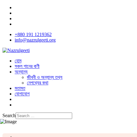
+880 191 1219362
info@nazrulgeeti.org
হোম
সকল গানের বাণী
অন্যান্য
জীবনী ও অন্যান্য তথ্য
নেপথ্যের কথা
মতামত
যোগাযোগ
Search