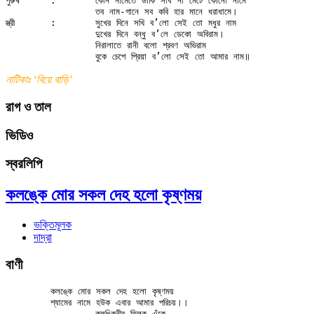
পুরুষ	:	কোন নামেতে ডাকি সাধ না মেটে কোনো নামে

		তব নাম-গানে সব কবি হার মানে ধরাধামে।

স্ত্রী	:	সুখের দিনে সখি ব’লো সেই তো মধুর নাম

		দুখের দিনে বন্ধু ব’লে ডেকো অবিরাম।

		নিরালাতে রানী বলো শ্রবণ অভিরাম

নাটিকাঃ ‘বিয়ে বাড়ি’
রাগ ও তাল
ভিডিও
স্বরলিপি
কলঙ্কে মোর সকল দেহ হলো কৃষ্ণময়
ভক্তিমূলক
দাদ্‌রা
বাণী
	কলঙ্কে মোর সকল দেহ হলো কৃষ্ণময়

	শ্যামের নামে হউক এবার আমার পরিচয়।।

		কলঙ্কিনীর তিলক এঁকে
