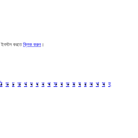
। ইনস্টল করতে
ক্লিক করুন
।
ঠ
ড
ঢ
ত
থ
দ
ধ
ন
প
ফ
ব
ভ
ম
য
র
ল
শ
স
হ