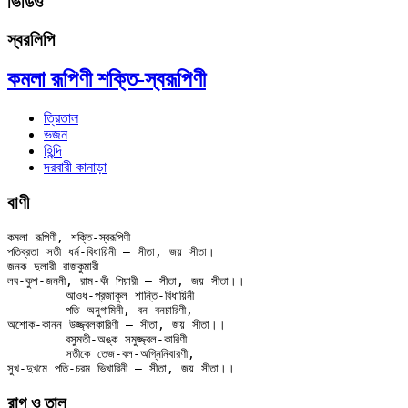
ভিডিও
স্বরলিপি
কমলা রূপিণী শক্তি-স্বরূপিণী
ত্রিতাল
ভজন
হিন্দি
দরবারী কানাড়া
বাণী
কমলা রূপিণী, শক্তি-স্বরূপিণী

পতিব্রতা সতী ধর্ম-বিধায়িনী — সীতা, জয় সীতা।

জনক দুলারী রাজকুমারী

লব-কুশ-জননী, রাম-কী পিয়ারী — সীতা, জয় সীতা।।

	আওধ-প্রজাকুল শান্তি-বিধায়িনী

	পতি-অনুগামিনী, বন-বনচারিণী,

অশোক-কানন উজ্জ্বলকারিণী — সীতা, জয় সীতা।।

	বসুমতী-অঙ্ক সমুজ্জ্বল-কারিণী

	সতীকে তেজ-বল-অগ্নিনিবারণী,

রাগ ও তাল