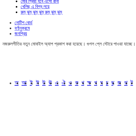
মোর প্রিয়া হবে এসো রানী
খেলিছ এ বিশ্ব লয়ে
রুম্ ঝুম্ ঝুম্ ঝুম্ রুম্ ঝুম্ ঝুম্
নোটিশ বোর্ড
বর্ণানুক্রমে
জনপ্রিয়
নজরুলগীতির নতুন মোবাইল অ্যাপ প্রকাশ করা হয়েছে। গুগল প্লে স্টোরে পাওয়া যাচ্ছে
অ
আ
ই
ঈ
উ
ঊ
এ
ঐ
ও
ক
খ
ক্ষ
গ
ঘ
চ
ছ
জ
ঝ
ট