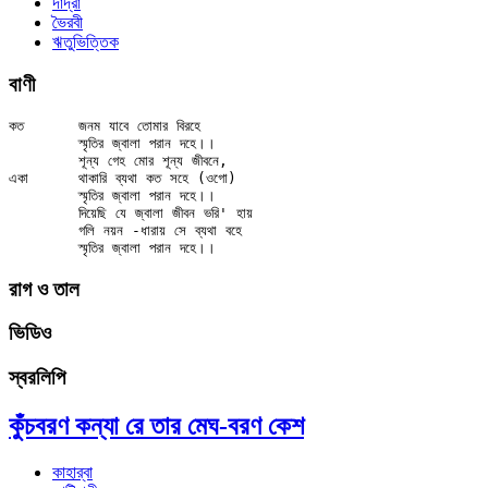
দাদ্‌রা
ভৈরবী
ঋতুভিত্তিক
বাণী
কত	জনম যাবে তোমার বিরহে

	স্মৃতির জ্বালা পরান দহে।।

	শূন্য গেহ মোর শূন্য জীবনে,

একা	থাকারি ব্যথা কত সহে (ওগো)

	স্মৃতির জ্বালা পরান দহে।।

	দিয়েছি যে জ্বালা জীবন ভরি' হায়

	গলি নয়ন -ধারায় সে ব্যথা বহে

রাগ ও তাল
ভিডিও
স্বরলিপি
কুঁচবরণ কন্যা রে তার মেঘ-বরণ কেশ
কাহার্‌বা