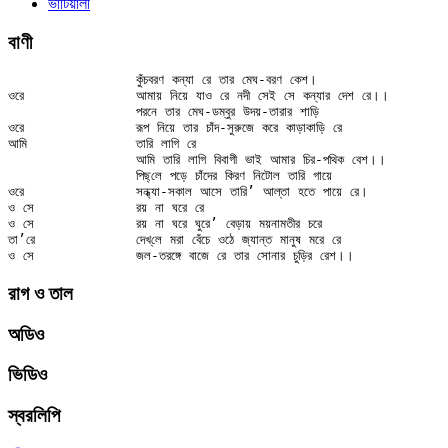
ভাটিয়ালী
বাণী
		কুঁচবরণ কন্যা রে তার মেঘ-বরণ কেশ।

ওরে		আমায় নিয়ে যাও রে নদী সেই সে কন্যার দেশ রে।।

		পরনে তার মেঘ-ডম্বুর উদয়-তারার শাড়ি

ওরে		রূপ নিয়ে তার চাঁদ-সুরুজে করে কাড়াকাড়ি রে

আমি		তারি লাগি রে

		আমি তারি লাগি বিবাগী ভাই আমার চির-পথিক বেশ।।

		পিছ্‌লে পড়ে চাঁদের কিরণ নিটোল তারি গায়ে

ওরে		সন্ধ্যা-সকাল আসে তারি’ আল্‌তা হতে পায়ে রে।

ও সে		রয় না ঘরে রে

ও সে		রয় না ঘরে ঘুরে’ বেড়ায় ময়নামতীর চরে

তা’রে		দেখ্‌লে মরা বেঁচে ওঠে জ্যান্ত মানুষ মরে রে

রাগ ও তাল
অডিও
ভিডিও
স্বরলিপি