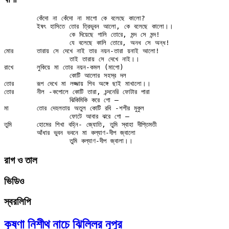
	কেঁদো না কেঁদো না মাগো কে বলেছে কালো?

	ইষৎ হাসিতে তোর ত্রিভুবন আলো, কে বলেছে কালো।।

		কে দিয়েছে গালি তোরে, মন্দ সে মন্দ!

		যে বলেছে কালি তোরে, অনধ সে অন্ধ!

মোর	তারায় সে দেখে নাই তার নয়ন-তারা য়নাই আলো!

		তাই তারায় সে দেখে নাই।।

রাখে	লুকিয়ে মা তোর নয়ন-কমল (মাগো)

		কোটি আলোর সহস্র দল

তোর	রূপ দেখে মা লজ্জায় শিব অঙ্গে ছাই মাখালো।।

তোর	নীল -কপোলে কোটি তারা, চন্দনেরি ফোটার পারা

		ঝিকিমিকি করে গো —

মা	তোর দেহলতায় অতুল কোটি রবি -শশীর মুকুল

		ফোটে আবার ঝরে গো —

তুমি	হোমের শিখা বহ্নি- জ্যোতি, তুমি স্বাহা দীপ্তিমতী

	আঁধার ভুবন ভবনে মা কল্যাণ-দীপ জ্বালো

রাগ ও তাল
ভিডিও
স্বরলিপি
কৃষ্ণা নিশীথ নাচে ঝিল্লির নূপুর