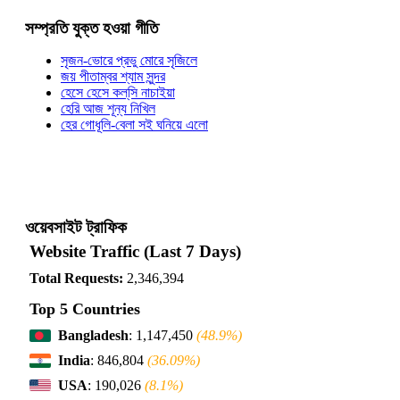
সম্প্রতি যুক্ত হওয়া গীতি
সৃজন-ভোরে প্রভু মোরে সৃজিলে
জয় পীতাম্বর শ্যাম সুন্দর
হেসে হেসে কল্‌সি নাচাইয়া
হেরি আজ শূন্য নিখিল
হের গোধূলি-বেলা সই ঘনিয়ে এলো
ওয়েবসাইট ট্রাফিক
Website Traffic (Last 7 Days)
Total Requests:
2,346,394
Top 5 Countries
Bangladesh
: 1,147,450
(48.9%)
India
: 846,804
(36.09%)
USA
: 190,026
(8.1%)