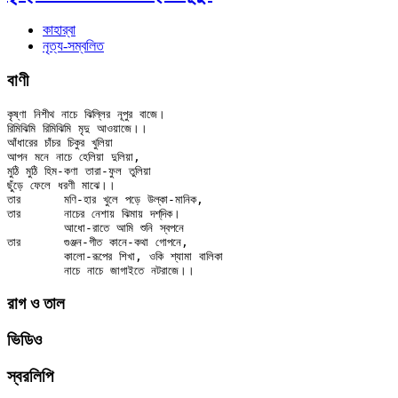
কাহার্‌বা
নৃত্য-সম্বলিত
বাণী
কৃষ্ণা নিশীথ নাচে ঝিল্লির নূপুর বাজে।

রিমিঝিমি রিমিঝিমি মৃদু আওয়াজে।।

আঁধারের চাঁচর চিকুর খুলিয়া

আপন মনে নাচে হেলিয়া দুলিয়া,

মুঠি মুঠি হিম-কণা তারা-ফুল তুলিয়া

ছুঁড়ে ফেলে ধরণী মাঝে।।

তার	মণি-হার খুলে পড়ে উল্কা-মানিক,

তার	নাচের নেশায় ঝিমায় দশ্‌দিক।

	আধো-রাতে আমি শুনি স্বপনে

তার	গুঞ্জন-গীত কানে-কথা গোপনে,

	কালো-রূপের শিখা, ওকি শ্যামা বালিকা

রাগ ও তাল
ভিডিও
স্বরলিপি