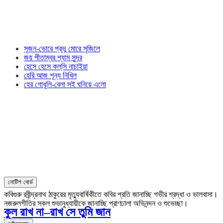
সৃজন-ভোরে প্রভু মোরে সৃজিলে
জয় পীতাম্বর শ্যাম সুন্দর
হেসে হেসে কল্‌সি নাচাইয়া
হেরি আজ শূন্য নিখিল
হের গোধূলি-বেলা সই ঘনিয়ে এলো
নোটিশ বোর্ড
কবিগুরু রবীন্দ্রনাথ ঠাকুরের মৃত্যুবার্ষিকীতে কবির প্রতি জানাচ্ছি গভীর শ্রদ্ধা ও ভালবাসা।
নজরুলগীতির সকল শুভানুধ্যায়ীকে জানাচ্ছি প্রাণঢালা অভিনন্দন ও শুভেচ্ছা।
কুল রাখ না–রাখ সে তুমি জান