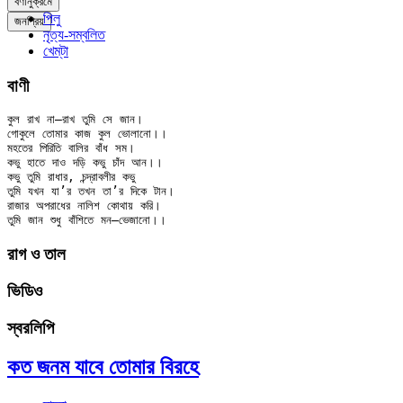
বর্ণানুক্রমে
পিলু
জনপ্রিয়
নৃত্য-সম্বলিত
খেম্‌টা
বাণী
কুল রাখ না–রাখ তুমি সে জান।

গোকুলে তোমার কাজ কুল ভোলানো।।

মহতের পিরিতি বালির বাঁধ সম।

কভু হাতে দাও দড়ি কভু চাঁদ আন।।

কভু তুমি রাধার, চন্দ্রাবলীর কভু

তুমি যখন যা’র তখন তা’র দিকে টান।

রাজার অপরাধের নালিশ কোথায় করি।

রাগ ও তাল
ভিডিও
স্বরলিপি
কত জনম যাবে তোমার বিরহে