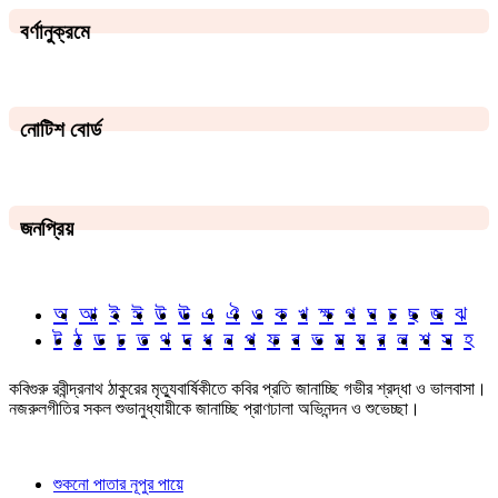
বর্ণানুক্রমে
নোটিশ বোর্ড
জনপ্রিয়
অ
আ
ই
ঈ
উ
ঊ
এ
ঐ
ও
ক
খ
ক্ষ
গ
ঘ
চ
ছ
জ
ঝ
ট
ঠ
ড
ঢ
ত
থ
দ
ধ
ন
প
ফ
ব
ভ
ম
য
র
ল
শ
স
হ
কবিগুরু রবীন্দ্রনাথ ঠাকুরের মৃত্যুবার্ষিকীতে কবির প্রতি জানাচ্ছি গভীর শ্রদ্ধা ও ভালবাসা।
নজরুলগীতির সকল শুভানুধ্যায়ীকে জানাচ্ছি প্রাণঢালা অভিনন্দন ও শুভেচ্ছা।
শুকনো পাতার নূপুর পায়ে