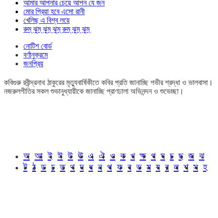
আমার আপনার চেয়ে আপন যে জন
মোর প্রিয়া হবে এসো রানী
খেলিছ এ বিশ্ব লয়ে
রুম্ ঝুম্ ঝুম্ ঝুম্ রুম্ ঝুম্ ঝুম্
নোটিশ বোর্ড
বর্ণানুক্রমে
জনপ্রিয়
কবিগুরু রবীন্দ্রনাথ ঠাকুরের মৃত্যুবার্ষিকীতে কবির প্রতি জানাচ্ছি গভীর শ্রদ্ধা ও ভালবাসা।
নজরুলগীতির সকল শুভানুধ্যায়ীকে জানাচ্ছি প্রাণঢালা অভিনন্দন ও শুভেচ্ছা।
অ
আ
ই
ঈ
উ
ঊ
এ
ঐ
ও
ক
খ
ক্ষ
গ
ঘ
চ
ছ
জ
ঝ
ট
ঠ
ড
ঢ
ত
থ
দ
ধ
ন
প
ফ
ব
ভ
ম
য
র
ল
শ
স
হ