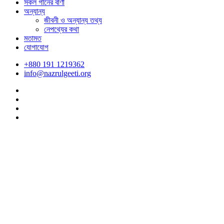
সকল গানের বাণী
অন্যান্য
জীবনী ও অন্যান্য তথ্য
নেপথ্যের কথা
মতামত
যোগাযোগ
+880 191 1219362
info@nazrulgeeti.org