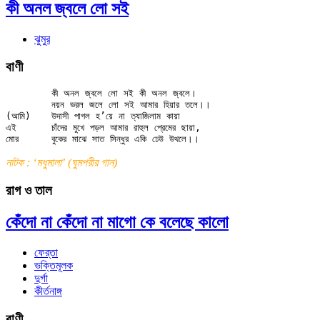
কী অনল জ্বলে লো সই
ঝুমুর
বাণী
	কী অনল জ্বলে লো সই কী অনল জ্বলে।

	নয়ন ভরল জলে লো সই আমার হিয়ার তলে।।

(আমি)	উদাসী পাগল হ’য়ে না ত্যাজিলাম কায়া

এই	চাঁদের মুখে পড়ল আমার রাহুল প্রেমের ছায়া,

নাটক : ‘মধুমালা’ (ঘুমপরীর গান)
রাগ ও তাল
কেঁদো না কেঁদো না মাগো কে বলেছে কালো
ফের্‌তা
ভক্তিমূলক
দুর্গা
কীর্তনাঙ্গ
বাণী