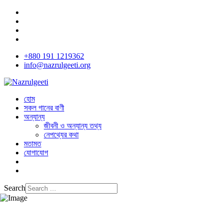
+880 191 1219362
info@nazrulgeeti.org
হোম
সকল গানের বাণী
অন্যান্য
জীবনী ও অন্যান্য তথ্য
নেপথ্যের কথা
মতামত
যোগাযোগ
Search